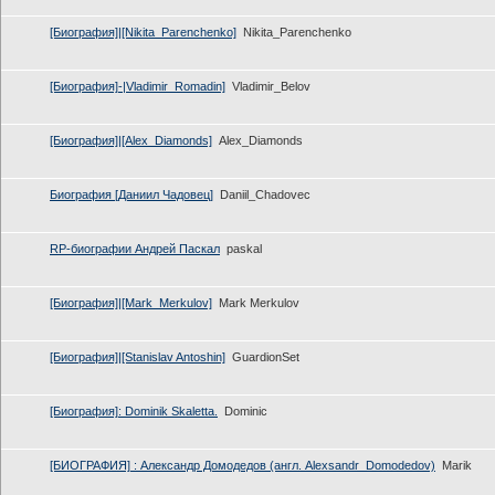
[Биография]|[Nikita_Parenchenko]
Nikita_Parenchenko
[Биография]-|Vladimir_Romadin]
Vladimir_Belov
[Биография]|[Alex_Diamonds]
Alex_Diamonds
Биография [Даниил Чадовец]
Daniil_Chadovec
RP-биографии Андрей Паскал
paskal
[Биография]|[Mark_Merkulov]
Mark Merkulov
[Биография]|[Stanislav Antoshin]
GuardionSet
[Биография]: Dominik Skaletta.
Dominic
[БИОГРАФИЯ] : Александр Домодедов (aнгл. Alexsandr_Domodedov)
Marik