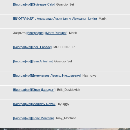
[Биография]|[Guiseppe Calo]
GuardionSet
[БИОГРАФИЯ] : Александр Лукин (англ. Alexsandr_Lykin)
Marik
Закрыта
[Биография]|[Marat Yusupof]
Marik
[Биография]|[Igor_Fabzov]
MUSECOREJZ
[Биография]|[Ivan Antoshin]
GuardionSet
[Биография][Деменьтьев Леонид Николаевич]
Наутилус
[Биография]|[Эрик Давыдыч]
Erik_Davidovich
[Биография]|[Vladislav Novak]
byOggy
[Биография]|[Tony Montana]
Tony_Montana