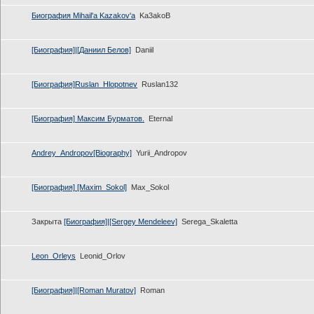
Биография Mihail'a Kazakov'a
Ka3akoB
[Биография]|[Даниил Белов]
Daniil
[Биография]Ruslan_Hlopotnev
Ruslan132
[Биография] Максим Бурматов.
Eternal
Andrey_Andropov[Biography]
Yurii_Andropov
[Биография] [Maxim_Sokol]
Max_Sokol
Закрыта
[Биография]|[Sergey Mendeleev]
Serega_Skaletta
Leon_Orleys
Leonid_Orlov
[Биография]|[Roman Muratov]
Roman