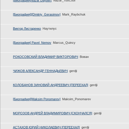
[Биография]Nazar Daybert
Nazar_TooCool
[Биография]|[Dmitriy_Gerasimov]
Mark_Raybchuk
Виктор Листаренко
Наутилус
[Биография] Pavel_Nemov
Marcus_Quincy
РОКОСОВСКИЙ ВЛАДИМИР ВИКТОРОВИЧ
Вован
ЧИЖОВ АЛЕКСАНДР ГЕННАДЬЕВИЧ
gerdji
КОЛОБАНОВ ЗИНОВИЙ АНДРЕЕВИЧ [ПЕРЕЕХАЛ]
gerdji
[Биография][Maksim Ponomarev]
Maksim_Ponomarev
МОРОЗОВ АНДРЕЙ ВЛАДИМИРОВИЧ [СКОНЧАЛСЯ]
gerdji
АСТАХОВ ЮРИЙ НИКОЛАЕВИЧ [ПЕРЕЕХАЛ]
gerdji