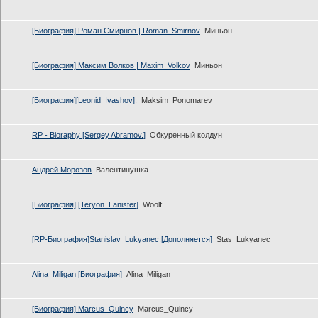
[Биография] Роман Смирнов | Roman_Smirnov
Миньон
[Биография] Максим Волков | Maxim_Volkov
Миньон
[Биография][Leonid_Ivashov]:
Maksim_Ponomarev
RP - Bioraphy [Sergey Abramov.]
Обкуренный колдун
Андрей Морозов
Валентинушка.
[Биография]|[Teryon_Lanister]
Woolf
[RP-Биография]Stanislav_Lukyanec.[Дополняется]
Stas_Lukyanec
Alina_Miligan [Биография]
Alina_Miligan
[Биография] Marcus_Quincy
Marcus_Quincy