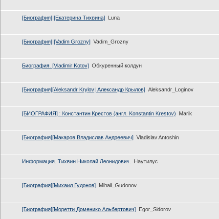
[Биография]|[Екатерина Тихвина]
Luna
[Биография]|[Vadim Grozny]
Vadim_Grozny
Биография. [Vladimir Kotov]
Обкуренный колдун
[Биография][Aleksandr Krylov| Александр Крылов]
Aleksandr_Loginov
[БИОГРАФИЯ] : Константин Крестов (англ. Konstantin Krestov)
Marik
[Биография][Макаров Владислав Андреевич]
Vladislav Antoshin
Информация. Тихвин Николай Леонидович.
Наутилус
[Биография][Михаил Гудонов]
Mihail_Gudonov
[Биография][Моретти Доменико Альбертович]
Egor_Sidorov