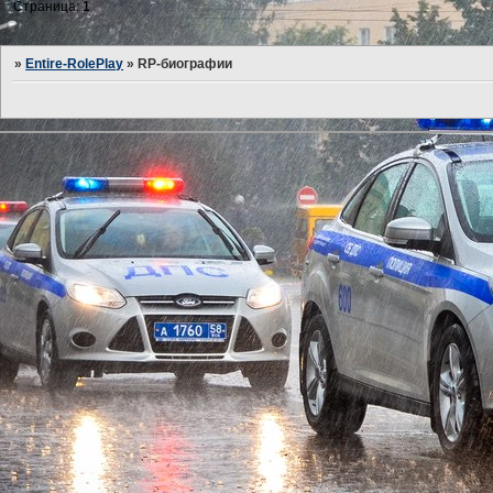
Страница:
1
»
Entire-RolePlay
»
RP-биографии