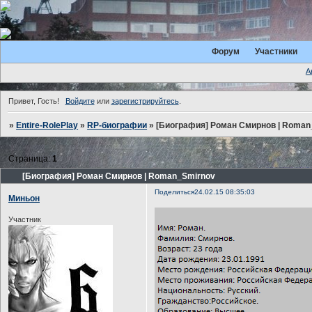
Форум
Участники
А
Привет, Гость!
Войдите
или
зарегистрируйтесь
.
»
Entire-RolePlay
»
RP-биографии
»
[Биография] Роман Смирнов | Roman
Страница:
1
[Биография] Роман Смирнов | Roman_Smirnov
Поделиться
24.02.15 08:35:03
Миньон
Участник