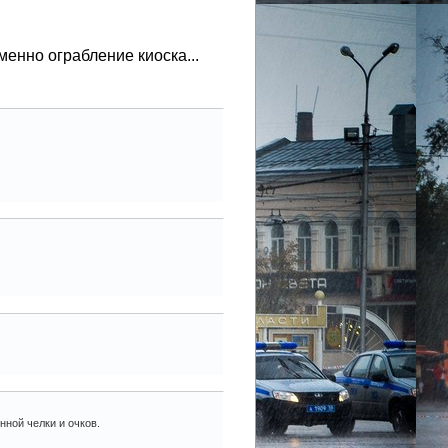
менно ограбление киоска...
нной челки и очков.