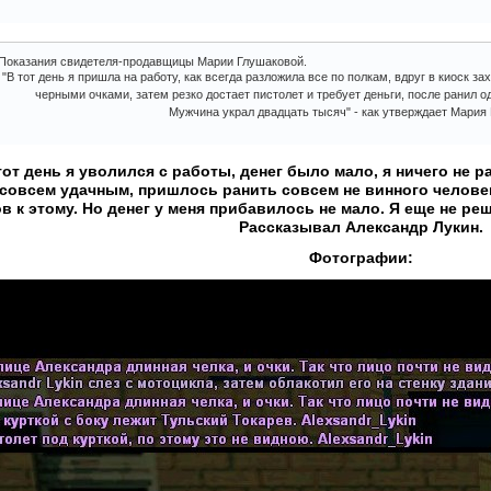
Показания свидетеля-продавщицы Марии Глушаковой.
"В тот день я пришла на работу, как всегда разложила все по полкам, вдруг в киоск з
черными очками, затем резко достает пистолет и требует деньги, после ранил од
Мужчина украл двадцать тысяч" - как утверждает Мария
тот день я уволился с работы, денег было мало, я ничего не 
 совсем удачным, пришлось ранить совсем не винного человек
ов к этому. Но денег у меня прибавилось не мало. Я еще не реш
Рассказывал Александр Лукин.
Фотографии: