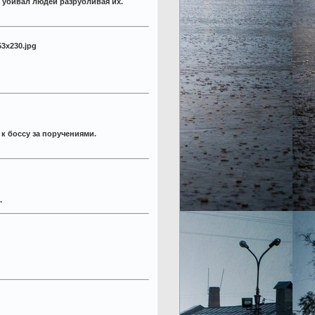
к убивал людей разрубливая их.
к боссу за поручениями.
.