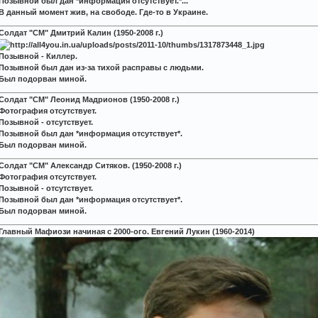
Позывной был дан *информация отсутствует.*...
В данный момент жив, на свободе. Где-то в Украине.
Солдат "СМ" Дмитрий Калин (1950-2008 г.)
Позывной - Киллер.
Позывной был дан из-за тихой расправы с людьми.
Был подорван миной.
Солдат "СМ" Леонид Мадрионов (1950-2008 г.)
Фотография отсутствует.
Позывной - отсутствует.
Позывной был дан *информация отсутствует*.
Был подорван миной.
Солдат "СМ" Александр Ситяков. (1950-2008 г.)
Фотография отсутствует.
Позывной - отсутствует.
Позывной был дан *информация отсутствует*.
Был подорван миной.
Главный Мафиози начиная с 2000-ого. Евгений Лукин (1960-2014)