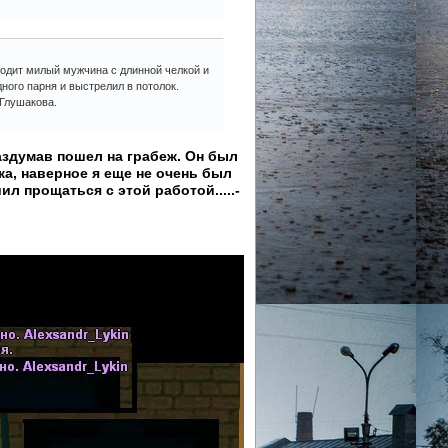
аходит милый мужчина с длинной челкой и
ного парня и выстрелил в потолок.
 Глушакова.
раздумав пошел на грабеж. Он был
а, наверное я еще не очень был
ил прощаться с этой работой.....-