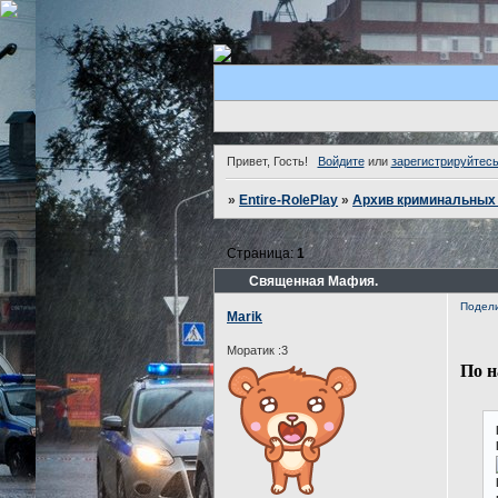
Привет, Гость!
Войдите
или
зарегистрируйтес
»
Entire-RolePlay
»
Архив криминальных 
Страница:
1
Священная Мафия.
Подел
Marik
Моратик :3
По н