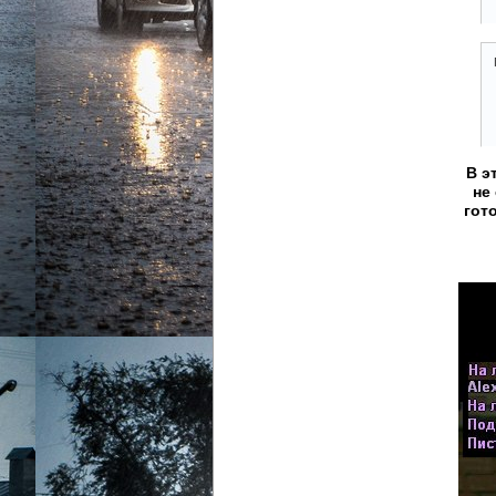
В э
не
гот