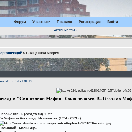
Форум
Участники
Правила
Регистрация
Войти
Активные темы
ь
.
организаций
»
Священная Мафия.
иться
11.05.14 21:09:12
ачалу в "Священной Мафии" было человек 10. В состав Маф
Первые члены (создатели) "СМ"
Гл.Мафиози Александр Мельников. (1934 - 2009 г.)
Позывной - Мельница.