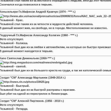
Позывной стал таким из-за жестокого обращения с людьми, иногда этот челове
Скончался когда повесился в тюрьме.
Коньсельери Гл.Мафиози Андрей Кравчук (1974 - **** г.)
Позывной - Крас.
Позывной стал таким из-за четкости и мудрости действий человека.
В данный момент жив, на свободе, не в городе. Местоположение не известно.
Подручный Гл.Мафиози Александр Колягин (1960 - **** г.)
Фото отсутствует.
Позывной - Коляска.
Позывной был дан из-за любви к автомобилям, на которых он быстро приезжал 
В данный момент находится в тюрьме.
Капо Cвятослав Дименьтьев (1950-**** г.)
Позывной - святой.
Позывной был дан из-за большого креста на груди, а так же католической семьи
Солдат "СМ" Александр Мартынюк (1949-2014 г.)
Позывной - Быстрый.
Позывной был дан из-за быстрой расправы с врагами.
Был убит на одной из перестрелок в Ленинграде.
Солдат "СМ" Алексей Пиртюхов. (1956 - 2010 г.)
Фото отсутствует.
Позывной - Петарда.