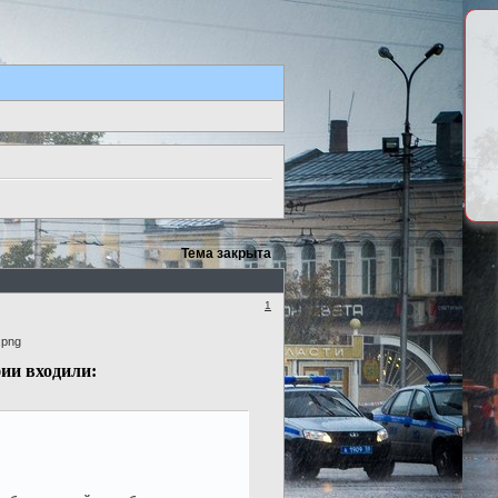
Тема закрыта
1
ии входили: