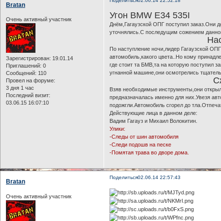
Поделиться
02.06.14 22:52:18
Bratan
Угон BMW E34 535I
Очень активный участник
Днём,Гагаузской ОПГ поступил заказ.Они д
уточнялись.С последущим сожением данног
На
По наступление ночи,лидер Гагаузской ОПГ
автомобиль,какого цвета..Но кому принадл
Зарегистрирован
: 19.01.14
где стоит та БМВ,та на которую поступил з
Приглашений:
0
угнанной машине,они осмотрелись тщатель
Сообщений:
110
С
Провел на форуме:
3 дня 1 час
Взяв необходимые инструменты,они открыли
Последний визит:
предназначалась именно для них.Увезя авт
03.06.15 16:07:10
подожгли.Автомобиль сгорел до тла.Отпечат
Действующие лица в данном деле:
Вадим Гагауз и Михаил Волокитин.
Улики:
-Следы от шин автомобиля
-Следи подошв на песке
-Помятая трава во дворе дома.
Поделиться
02.06.14 22:57:43
Bratan
Очень активный участник