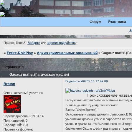
Форум
Участники
А
Привет, Гость!
Войдите
или
зарегистрируйтесь
.
»
Entire-RolePlay
»
Архив криминальных организаций
»
Gagauz mafisi.(Г
Страница:
1
Gagauz mafisi.(Гагаузская мафия)
Поделиться
09.05.14 17:49:00
Bratan
Очень активный участник
Происхождение назван
Гагаузская мафия была основанна выходцам
В числе данной групировки состоят:
Вадим Гагауз(Братан):
Основатель и лидер данной групировки.В 9
Зарегистрирован
: 19.01.14
умениями кражи и угона и заработал на э
Приглашений:
0
угоны и кражи,за что был посажен на 3 года
Сообщений:
110
бизнесмен.Около шести раз сидел в тюрьме
Провел на форуме: