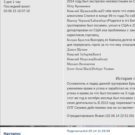
2014 году,был застрелен неизвестными из 
3 дня 1 час
Пётр Криванков
Последний визит:
03.06.15 16:07:10
Николай Щувалов(Коля)
О нём мало что изве
алкоголем.Спился в конце 99-го года.По сей
Виктор Чернов(Хайзенберг)
Родился в пгт.Ба
группировки был посажен, уехал в США в 2
депортирован из США иза проблеммы с зако
наркотиков,торговец.
Богдан Кристев:
Выходец из Кавказа,долгое в
дня перерезать горло за то что ему отказа
Данил Щунин
Николай Зубарёв(Кент)
Николай Морозов(Бомбила)
Михаил Волокитин
[font=Arial Black]Роберт Уилямс
История 
Основатель и лидер данной групировки Бра
умениями кражи и угона и заработал на э
угоны и кражи,за что был посажен на 3 год
этот же год в октябре месяца был посажен 
свою деятельность.В 2013 году переежает 
ОПГ.Своими действиями они не оставляют б
Отредактировано Bratan (02.06.14 22:51:00)
Поделиться
14.05.14 11:29:59
Наутилус