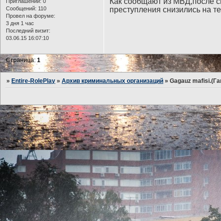
Как сообщают из МВД,после см
Приглашений:
0
Сообщений:
110
преступления снизились на т
Провел на форуме:
3 дня 1 час
Последний визит:
03.06.15 16:07:10
Страница:
1
»
Entire-RolePlay
»
Архив криминальных организаций
»
Gagauz mafisi.(Г