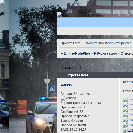
Привет, Гость!
Войдите
или
зарегистрируйтес
»
Entire-RolePlay
»
RP-ситуации
»
Строи
Страница:
1
Строим дом
Подел
даниил
Строи
Активный участник
Зарегистрирован
: 08.12.13
Приглашений:
0
Сообщений:
33
Провел на форуме:
1 день 0 часов
Последний визит:
14.01.15 18:14:27