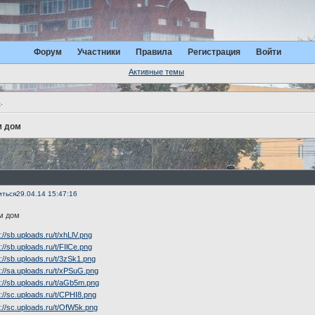
Форум
Участники
Правила
Регистрация
Войти
Активные темы
ь
.
м дом
иться
29.04.14 15:47:16
м дом