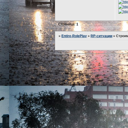
Страница:
1
»
Entire-RolePlay
»
RP-ситуации
»
Строи