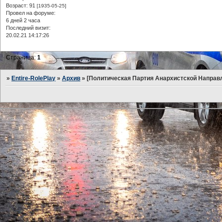
Возраст:
91
[1935-05-25]
Провел на форуме:
6 дней 2 часа
Последний визит:
20.02.21 14:17:26
Страница:
1
»
Entire-RolePlay
»
Архив
»
[Политическая Партия Анархистской Направ