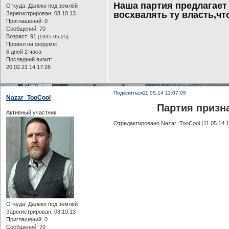
Наша партия предлагает
Откуда:
Далеко под землёй
восхвалять ту власть,чт
Зарегистрирован
: 08.10.13
Приглашений:
0
Сообщений:
70
Возраст:
91
[1935-05-25]
Провел на форуме:
6 дней 2 часа
Последний визит:
20.02.21 14:17:26
Поделиться
11.05.14 11:07:05
Nazar_TooCool
Партия призн
Активный участник
Отредактировано Nazar_TooCool (11.05.14 1
Откуда:
Далеко под землёй
Зарегистрирован
: 08.10.13
Приглашений:
0
Сообщений:
70