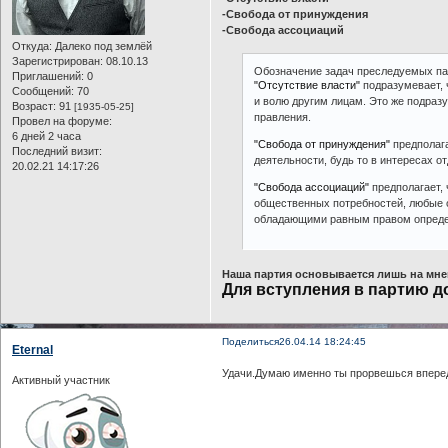
-Свобода от принуждения
-Свобода ассоциаций
Откуда:
Далеко под землёй
Зарегистрирован
: 08.10.13
Обозначение задач преследуемых па
Приглашений:
0
"Отсутствие власти"
подразумевает, ч
Сообщений:
70
и волю другим лицам. Это же подразу
Возраст:
91
[1935-05-25]
правления.
Провел на форуме:
6 дней 2 часа
"Свобода от принуждения"
предполага
Последний визит:
деятельности, будь то в интересах от
20.02.21 14:17:26
"Свобода ассоциаций"
предполагает, 
общественных потребностей, любые 
обладающими равным правом опреде
Наша партия основывается лишь на мне
Для вступления в партию д
Поделиться
26.04.14 18:24:45
Eternal
Удачи.Думаю именно ты прорвешься впер
Активный участник