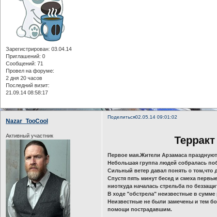
Зарегистрирован
: 03.04.14
Приглашений:
0
Сообщений:
71
Провел на форуме:
2 дня 20 часов
Последний визит:
21.09.14 08:58:17
Поделиться
02.05.14 09:01:02
Nazar_TooCool
Активный участник
Терракт
Первое мая.Жители Арзамаса празднуют 
Небольшая группа людей собралась поб
Сильный ветер давал понять о том,что 
Спустя пять минут бесед и смеха первы
ниоткуда началась стрельба по беззащ
В ходе "обстрела" неизвестные в сумме 
Неизвестные не были замечены и тем 
помощи пострадавшим.