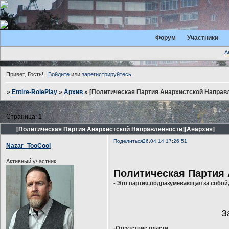
Форум
Участники
А
Привет, Гость!
Войдите
или
зарегистрируйтесь
.
»
Entire-RolePlay
»
Архив
»
[Политическая Партия Анархистской Направ
Страница:
1
[Политическая Партия Анархистской Направленности][Анархия]
Поделиться
26.04.14 17:26:51
Nazar_TooCool
Активный участник
Политическая Партия
- Это партия,подразумевающая за собой
З
-Отсутствие власти