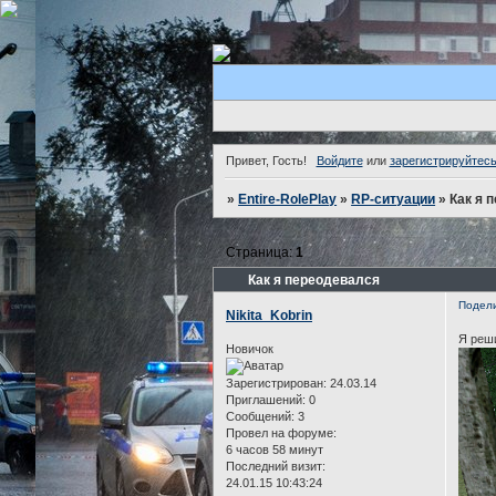
Привет, Гость!
Войдите
или
зарегистрируйтес
»
Entire-RolePlay
»
RP-ситуации
»
Как я 
Страница:
1
Как я переодевался
Подел
Nikita_Kobrin
Я реш
Новичок
Зарегистрирован
: 24.03.14
Приглашений:
0
Сообщений:
3
Провел на форуме:
6 часов 58 минут
Последний визит:
24.01.15 10:43:24