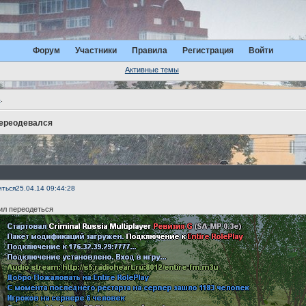
Форум
Участники
Правила
Регистрация
Войти
Активные темы
ь
.
переодевался
иться
25.04.14 09:44:28
ил переодеться