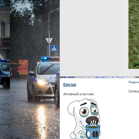
Подел
Eternal
Genius
Активный участник