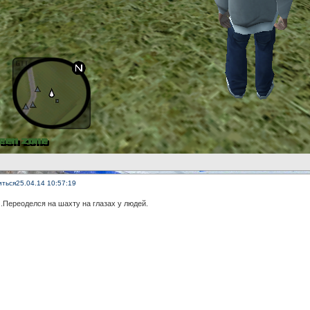
иться
25.04.14 10:57:19
.Переоделся на шахту на глазах у людей.