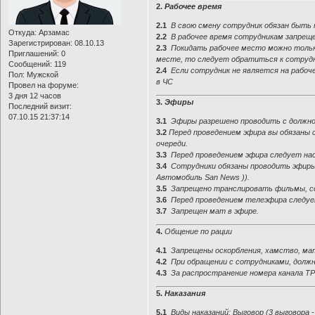
2.
Рабочее время
2.1
В свою смену сотрудник обязан быть
Откуда:
Арзамас
2.2
В рабочее время сотрудникам запреще
Зарегистрирован
: 08.10.13
2.3
Покидать рабочее место можно тольк
Приглашений:
0
месте, то следует обратиться к сотруд
Сообщений:
119
2.4
Если сотрудник не является на рабоч
Пол:
Мужской
в ЧС
Провел на форуме:
3 дня 12 часов
3.
Эфиры
Последний визит:
07.10.15 21:37:14
3.1
Эфиры разрешено проводить с должн
3.2
Перед проведением эфира вы обязаны сп
очереди.
3.3
Перед проведением эфира следует наст
3.4
Сотрудники обязаны проводить эфиры 
Автомобиль San News )).
3.5
Запрещено транслировать фильмы, со
3.6
Перед проведением телеэфира следует 
3.7
Запрещен мат в эфире.
4.
Общение по рации
4.1
Запрещены оскорбления, хамство, мат
4.2
При обращении с сотрудниками, долж
4.3
За распространение номера канала ТРК
5.
Наказания
5.1
Виды наказаний: Выговор (3 выговора 