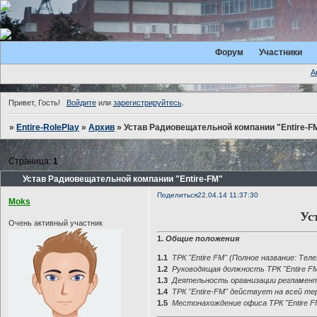
Форум
Участники
А
Привет, Гость!
Войдите
или
зарегистрируйтесь
.
»
Entire-RolePlay
»
Архив
»
Устав Радиовещательной компании "Entire-F
Страница:
1
Устав Радиовещательной компании "Entire-FM"
Поделиться
22.04.14 11:37:30
Moks
Ус
Очень активный участник
1.
Общие положения
1.1
ТРК "Entire FM" (Полное название: Те
1.2
Руководящая должность ТРК "Entire FM
1.3
Деятельность организации регламен
1.4
ТРК "Entire-FM" действует на всей т
1.5
Местонахождение офиса ТРК "Entire FM