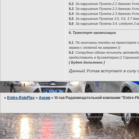
5.2
За нарушение Пункта 2.1 данного Уст
5.3
За нарушение Пункта 2.2 данного Уст
5.4
За нарушение Пункта 2.3 данного Уст
5.5
За нарушение Пунктов 3.5, 3.6, 3.7 д
5.6
За нарушение Пункта 3.4. следует 2 
6.
Транспорт организации
6.1
По окончании поездки на транспорте 
экрана с оплатой на заправке ))
6.2
Сотрудник обязан починить автомобил
предоставить в бухгалтерию (( Скриншот 
[ Будет дополнено ]
Данный Устав вступает в силу 
Страница:
1
»
Entire-RolePlay
»
Архив
»
Устав Радиовещательной компании "Entire-F