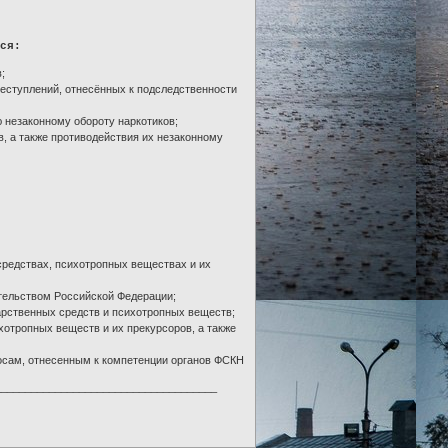
ся:
;
еступлений, отнесённых к подследственности
 незаконному обороту наркотиков;
в, а также противодействия их незаконному
средствах, психотропных веществах и их
ательством Российской Федерации;
арственных средств и психотропных веществ;
хотропных веществ и их прекурсоров, а также
осам, отнесенным к компетенции органов ФСКН
_____________________________________