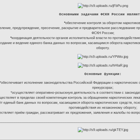
Основными задачами ФСКН России являют
*
обеспечение контроля за оборотом наркотиков
вление, предупреждение, пресечение, раскрытие и предварительное расследование пр
ФСКН России;
*
координация деятельности органов исполнительной власти по противодействию
оздание и ведение единого банка данных по вопросам, касающимся оборота наркотико
обороту.
Основные функции:
*обеспечивает исполнение законодательства Российской Федерации о наркотических 
прекурсорах;
*осуществляет оперативно-розыскную деятельность в соответствии с законод
ществляет в пределах своей компетенции контроль за обращением наркотических лек
ёт единый банк данных по вопросам, касающимся оборота наркотических средств, пси
противодействия их незаконному обороту;
ествляет приём граждан, рассматривает их предложения, заявления и жалобы по вопр
__________________________________________________________________________