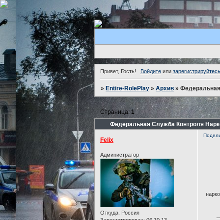
Привет, Гость!
Войдите
или
зарегистрируйтес
»
Entire-RolePlay
»
Архив
»
Федеральная
Страница:
1
Федеральная Служба Контроля Нарк
Подел
Felix
Администратор
нарко
Откуда:
Россия
_
Зарегистрирован
: 06.10.13