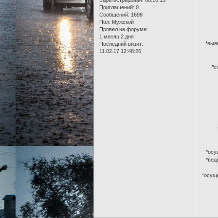
Приглашений:
0
Сообщений:
1698
Пол:
Мужской
Провел на форуме:
1 месяц 2 дня
*
выя
Последний визит:
11.02.17 12:48:26
*
с
*осу
*вед
*осущ
_