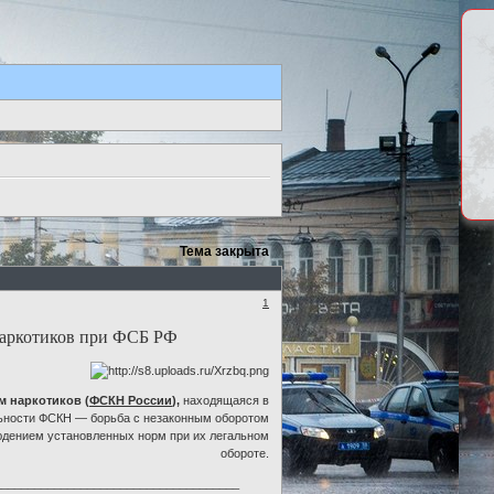
Тема закрыта
1
Наркотиков при ФСБ РФ
м наркотиков (
ФСКН России
),
находящаяся в
льности ФСКН — борьба с незаконным оборотом
людением установленных норм при их легальном
обороте.
_____________________________________