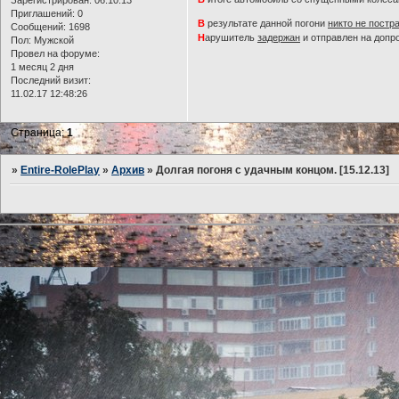
Приглашений:
0
В
результате данной погони
никто не постр
Сообщений:
1698
Н
арушитель
задержан
и отправлен на допро
Пол:
Мужской
Провел на форуме:
1 месяц 2 дня
Последний визит:
11.02.17 12:48:26
Страница:
1
»
Entire-RolePlay
»
Архив
»
Долгая погоня с удачным концом. [15.12.13]