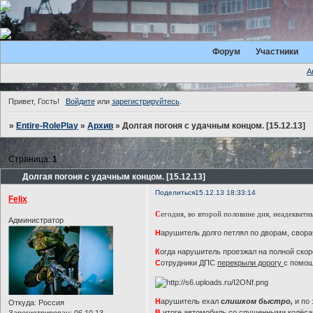
Форум
Участники
А
Привет, Гость!
Войдите
или
зарегистрируйтесь
.
»
Entire-RolePlay
»
Архив
»
Долгая погоня с удачным концом. [15.12.13]
Страница:
1
Долгая погоня с удачным концом. [15.12.13]
Поделиться
15.12.13 18:33:14
Felix
С
егодня, во второй половине дня, неадекват
Администратор
Н
арушитель долго петлял по дворам, свора
К
огда нарушитель проезжал на полной скор
С
отрудники ДПС
перекрыли дорогу
с помощ
Н
арушитель ехал
слишком быстро,
и по 
Откуда:
Россия
В
итоге автомобиль со спущенными колёса
Зарегистрирован
: 06.10.13