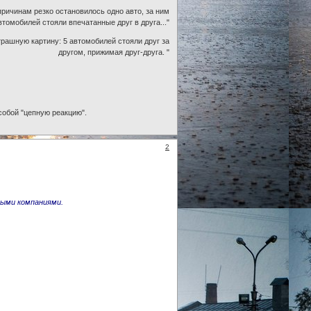
.причинам резко остановилось одно авто, за ним
втомобилей стояли впечатанные друг в друга..."
трашную картину: 5 автомобилей стояли друг за
другом, прижимая друг-друга. "
 собой "цепную реакцию".
2
выми компаниями.