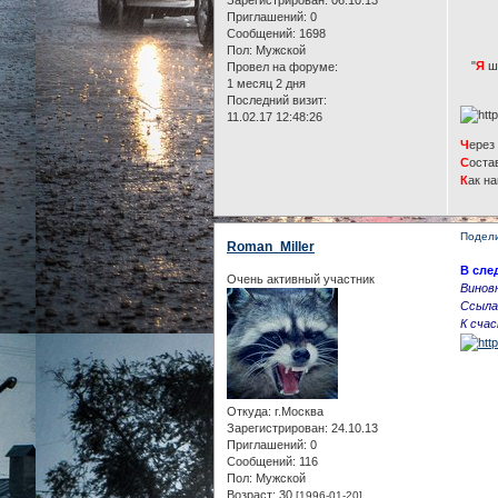
Приглашений:
0
Сообщений:
1698
Пол:
Мужской
"
Я
шл
Провел на форуме:
1 месяц 2 дня
Последний визит:
11.02.17 12:48:26
Ч
ере
С
оста
К
ак н
Подел
Roman_Miller
В сле
Очень активный участник
Винов
Ссылая
К сча
Откуда:
г.Москва
Зарегистрирован
: 24.10.13
Приглашений:
0
Сообщений:
116
Пол:
Мужской
Возраст:
30
[1996-01-20]