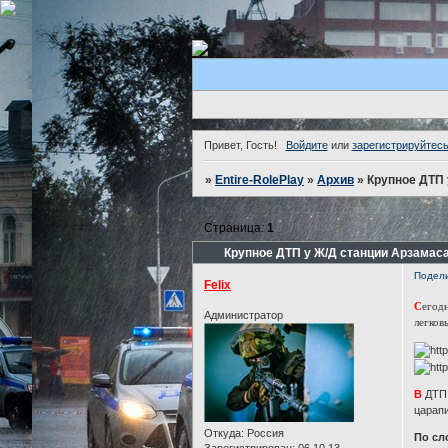
Привет, Гость!
Войдите
или
зарегистрируйтес
»
Entire-RolePlay
»
Архив
»
Крупное ДТП 
Страница:
1
Крупное ДТП у Ж/Д станции Арзамаса
Подел
Felix
С
егод
Администратор
легков
В
ДТП 
царап
Откуда:
Россия
По сл
Зарегистрирован
: 06.10.13