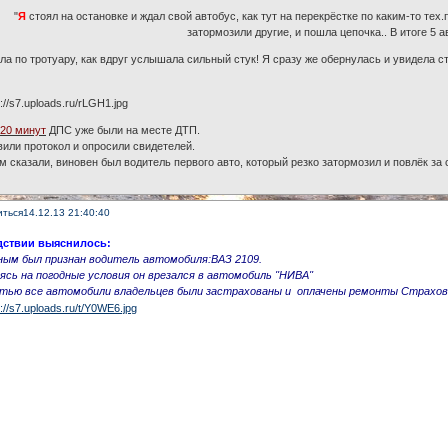
"
Я
стоял на остановке и ждал свой автобус, как тут на перекрёстке по каким-то тех
затормозили другие, и пошла цепочка.. В итоге 5 а
а по тротуару, как вдруг услышала сильный стук! Я сразу же обернулась и увидела с
з
20 минут
ДПС уже были на месте ДТП.
вили протокол и опросили свидетелей.
ам сказали, виновен был водитель первого авто, который резко затормозил и повлёк за
иться
14.12.13 21:40:40
дствии выяснилось:
ным был признан водитель автомобиля:ВАЗ 2109.
сь на погодные условия он врезался в автомобиль ''НИВА''
стью все автомобили владельцев были застрахованы и оплачены ремонты Страхо