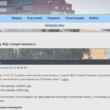
Форум
Участники
Правила
Регистрация
Войти
Активные темы
ь
.
у Ж/Д станции Арзамаса.
.
иться
14.12.13 20:44:45
ня,
14.12.13
, в районе семи-восьми часов вечера, у главной Ж/Д станции Арзамаса произош
ых автомобиля и одна маршрутка. В общей сумме -
5 авто
.
почти никто не пострадал, но одна девушка получила сотрясение мозга, у остальных 
ины.
овам очевидцев: