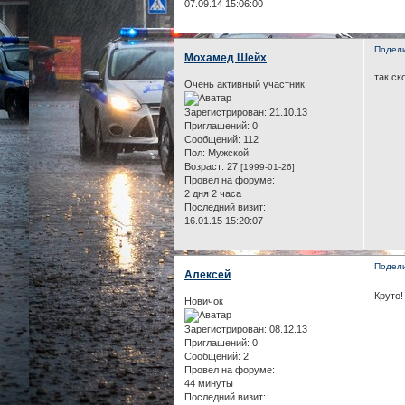
07.09.14 15:06:00
Подел
Мохамед Шейх
так ск
Очень активный участник
Зарегистрирован
: 21.10.13
Приглашений:
0
Сообщений:
112
Пол:
Мужской
Возраст:
27
[1999-01-26]
Провел на форуме:
2 дня 2 часа
Последний визит:
16.01.15 15:20:07
Подел
Алексей
Круто!
Новичок
Зарегистрирован
: 08.12.13
Приглашений:
0
Сообщений:
2
Провел на форуме:
44 минуты
Последний визит: