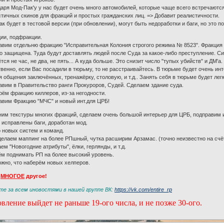
аря Мод-Пак'у у нас будет очень много автомобилей, которые чаще всего встречаютс
тичных скинов для фракций и простых гражданских лиц. => Добавит реалистичности.
к будет в тестовой версии (при обновлении), могут быть недоработки и баги, но это п
ии, подфракции.
авим отдельню фракцию "Исправительная Колония строгого режима № 8523". Фракция б
 защищена. Туда будут доставлять людей после Суда за какое-либо преступление. Сид
тся не час, не два, не пять... А куда больше. Это снизит число "тупых убийств" и ДМ'а
венно, если Вас посадили в тюрьму, то не расстраивайтесь. В тюрьме будет очень ин
я общения заключённых, тренажёрку, столовую, и т.д.. Занять себя в тюрьме будет легк
авим в Правительство ранги Прокуроров, Судей. Сделаем здание суда.
рём фракцию киллеров, из-за негодности.
авим Фракцию "МЧС" и новый инт.для ЦРБ!
им текстуры многих фракций, сделаем очень большой интерьер для ЦРБ, подправим 
 исправлены баги, доработан мод.
 новых систем и команд.
елаем маппинг на более РПшный, чутка расширим Арзамас. (точно неизвестно на сч
ем "Новогодние атрибуты", ёлки, герлянды, и т.д.
м поднимать РП на более высокий уровень.
жно, что наберём новых хелперов.
ё
МНОГОЕ
другое!
те за всем иновостями в нашей группе ВК:
https://vk.com/entire_rp
вление выйдет не раньше 19-ого числа, и не позже 30-ого.