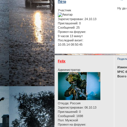
Пётр
Ну да 
Участник
Зарегистрирован
: 24.10.13
Приглашений:
0
Сообщений:
25
Провел на форуме:
9 часов 13 минут
Последний визит:
10.05.14 08:50:45
Подел
Felix
Измен
Администратор
МЧС б
Всего 
Откуда:
Россия
Зарегистрирован
: 06.10.13
Приглашений:
0
Сообщений:
1698
Пол:
Мужской
Провел на форуме: