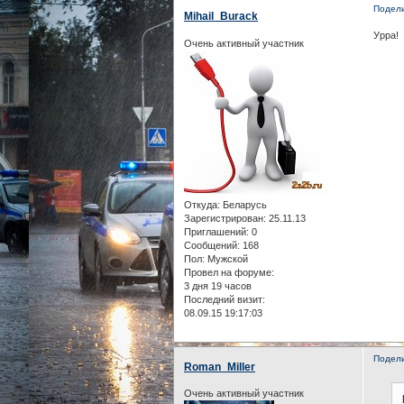
Подел
Mihail_Burack
Урра!
Очень активный участник
Откуда:
Беларусь
Зарегистрирован
: 25.11.13
Приглашений:
0
Сообщений:
168
Пол:
Мужской
Провел на форуме:
3 дня 19 часов
Последний визит:
08.09.15 19:17:03
Подел
Roman_Miller
Очень активный участник