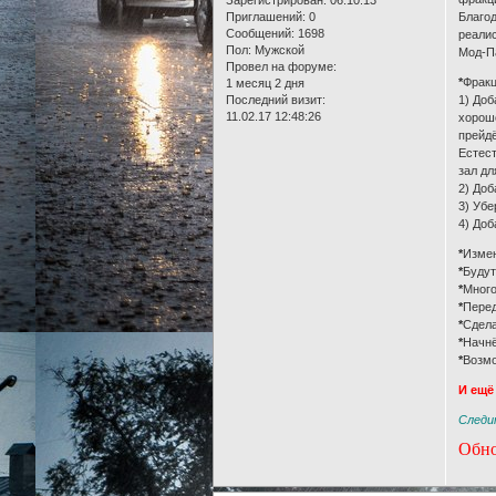
Приглашений:
0
Благод
Сообщений:
1698
реалис
Пол:
Мужской
Мод-Па
Провел на форуме:
*
Фракц
1 месяц 2 дня
Последний визит:
1) Доб
11.02.17 12:48:26
хорошо
прейдё
Естест
зал дл
2) Доб
3) Убе
4) Доб
*
Измен
*
Будут
*
Много
*
Перед
*
Сдела
*
Начнё
*
Возмо
И ещ
Следи
Обно