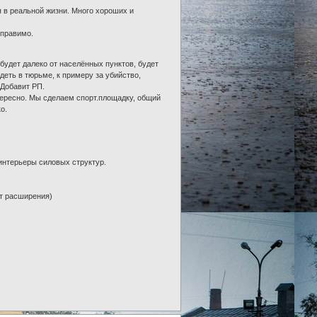
я в реальной жизни. Много хороших и
оправимо.
удет далеко от населённых пунктов, будет
еть в тюрьме, к примеру за убийство,
. Добавит РП.
тересно. Мы сделаем спорт.площадку, общий
о.
интерьеры силовых структур.
ёт расширения)