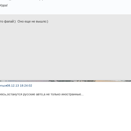
Урра!
что фапай:) Оно еще не вышло:)
иться
08.12.13 18:24:02
юсь,останутся русские авто,а не только иностранные...