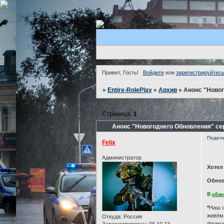
Привет, Гость!
Войдите
или
зарегистрируйтес
»
Entire-RolePlay
»
Архив
»
Анонс "Новог
Страница:
1
Анонс "Новогоднего Обновления" се
Подел
Felix
Администратор
Хотел
Обнов
В
обно
*
Наш о
живём 
Откуда:
Россия
фракци
Зарегистрирован
: 06.10.13