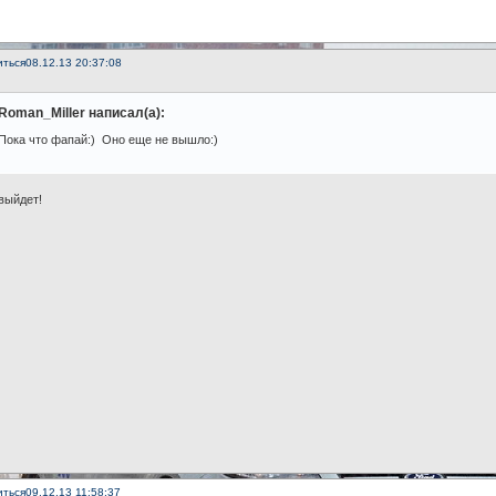
иться
08.12.13 20:37:08
Roman_Miller написал(а):
Пока что фапай:) Оно еще не вышло:)
выйдет!
иться
09.12.13 11:58:37