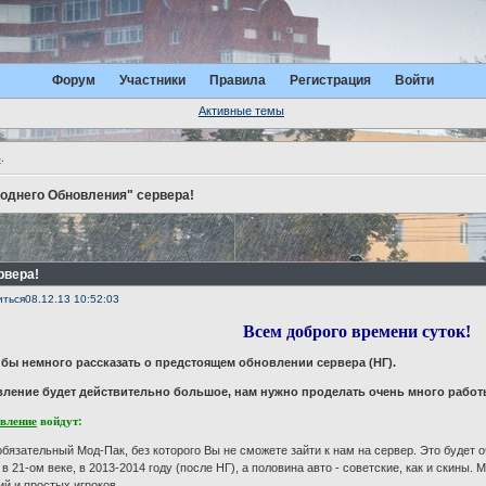
Форум
Участники
Правила
Регистрация
Войти
Активные темы
ь
.
однего Обновления" сервера!
рвера!
иться
08.12.13 10:52:03
Всем доброго времени суток!
 бы немного рассказать о предстоящем обновлении сервера (НГ).
ление будет действительно большое, нам нужно проделать очень много работ
вление
войдут:
бязательный Мод-Пак, без которого Вы не сможете зайти к нам на сервер. Это будет о
в 21-ом веке, в 2013-2014 году (после НГ), а половина авто - советские, как и скины
й и простых игроков.