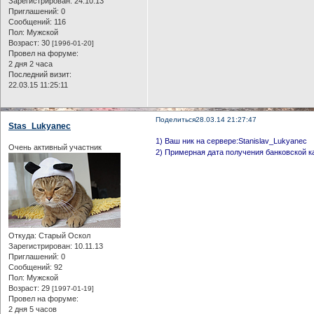
Зарегистрирован
: 24.10.13
Приглашений:
0
Сообщений:
116
Пол:
Мужской
Возраст:
30
[1996-01-20]
Провел на форуме:
2 дня 2 часа
Последний визит:
22.03.15 11:25:11
Поделиться
28.03.14 21:27:47
Stas_Lukyanec
1) Ваш ник на сервере:Stanislav_Lukyanec
Очень активный участник
2) Примерная дата получения банковской 
Откуда:
Старый Оскол
Зарегистрирован
: 10.11.13
Приглашений:
0
Сообщений:
92
Пол:
Мужской
Возраст:
29
[1997-01-19]
Провел на форуме:
2 дня 5 часов