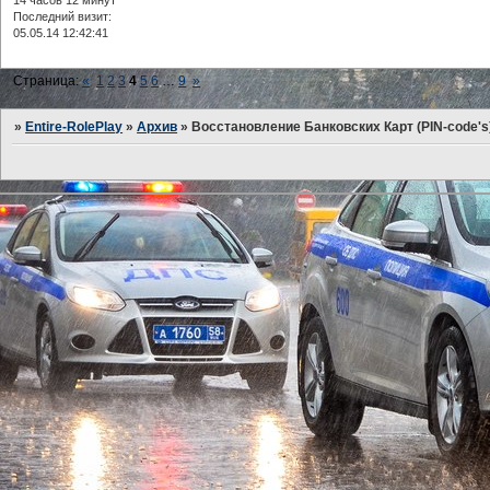
Последний визит:
05.05.14 12:42:41
Страница:
«
1
2
3
4
5
6
…
9
»
»
Entire-RolePlay
»
Архив
»
Восстановление Банковских Карт (PIN-code's