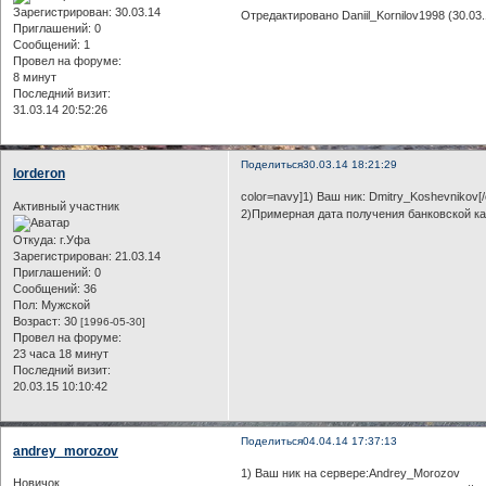
Зарегистрирован
: 30.03.14
Отредактировано Daniil_Kornilov1998 (30.03.
Приглашений:
0
Сообщений:
1
Провел на форуме:
8 минут
Последний визит:
31.03.14 20:52:26
Поделиться
30.03.14 18:21:29
lorderon
color=navy]1) Ваш ник: Dmitry_Koshevnikov[/
Активный участник
2)Примерная дата получения банковской ка
Откуда:
г.Уфа
Зарегистрирован
: 21.03.14
Приглашений:
0
Сообщений:
36
Пол:
Мужской
Возраст:
30
[1996-05-30]
Провел на форуме:
23 часа 18 минут
Последний визит:
20.03.15 10:10:42
Поделиться
04.04.14 17:37:13
andrey_morozov
1) Ваш ник на сервере:Andrey_Morozov
Новичок