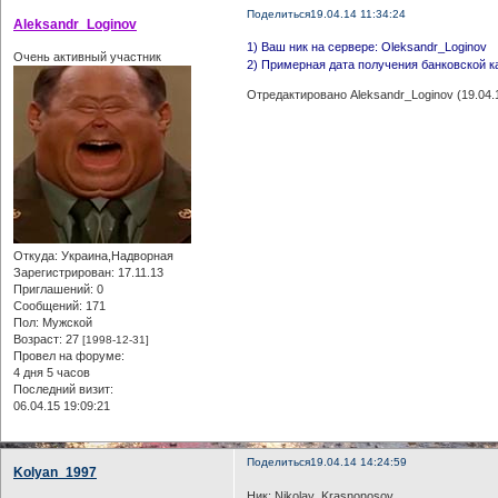
Поделиться
19.04.14 11:34:24
Aleksandr_Loginov
1) Ваш ник на сервере: Oleksandr_Loginov
Очень активный участник
2) Примерная дата получения банковской ка
Отредактировано Aleksandr_Loginov (19.04.1
Откуда:
Украина,Надворная
Зарегистрирован
: 17.11.13
Приглашений:
0
Сообщений:
171
Пол:
Мужской
Возраст:
27
[1998-12-31]
Провел на форуме:
4 дня 5 часов
Последний визит:
06.04.15 19:09:21
Поделиться
19.04.14 14:24:59
Kolyan_1997
Ник: Nikolay_Krasnonosov