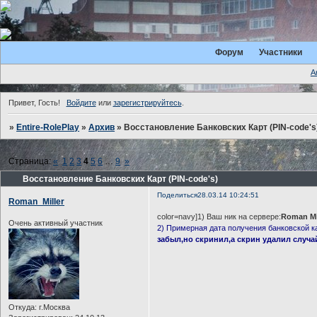
Форум
Участники
А
Привет, Гость!
Войдите
или
зарегистрируйтесь
.
»
Entire-RolePlay
»
Архив
»
Восстановление Банковских Карт (PIN-code's
Страница:
«
1
2
3
4
5
6
…
9
»
Восстановление Банковских Карт (PIN-code's)
Поделиться
28.03.14 10:24:51
Roman_Miller
color=navy]1) Ваш ник на сервере:
Roman Mi
Очень активный участник
2) Примерная дата получения банковской к
забыл,но скринил,а скрин удалил случа
Откуда:
г.Москва