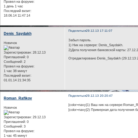
Провел на форуме:
1 день 1 час
Последний визит:
18.06.14 11:47:14
Поделиться
29.12.13 17:11:07
Denis_Saydakh
Забыл пароль.
Новичок
1) Ник на сервере: Denis_Saydakh.
2)Дата получения банковской карты: 27.12.2
Зарегистрирован
: 28.12.13
Приглашений:
0
Отредактировано Denis_Saydakh (29.12.13 2
Сообщений:
2
Провел на форуме:
1 час 38 минут
Последний визит:
01.01.14 21:34:35
Поделиться
29.12.13 20:20:47
Roman_Rafikov
[color=navy]1) Ваш ник на сервере:Roman_R
Новичок
[color=navy]2) Примерная дата получения б
Зарегистрирован
: 29.12.13
Приглашений:
0
Сообщений:
3
Провел на форуме:
1 час 45 минут