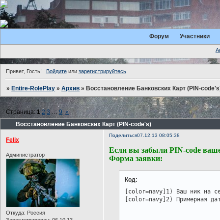
Форум
Участники
А
Привет, Гость!
Войдите
или
зарегистрируйтесь
.
»
Entire-RolePlay
»
Архив
»
Восстановление Банковских Карт (PIN-code's
Страница:
1
2
3
…
9
»
Восстановление Банковских Карт (PIN-code's)
Поделиться
07.12.13 08:05:38
Felix
Если вы забыли PIN-code ваше
Администратор
Форма заявки:
Код:
[color=navy]1) Ваш ник на се
[color=navy]2) Примерная да
Откуда:
Россия
Зарегистрирован
: 06.10.13