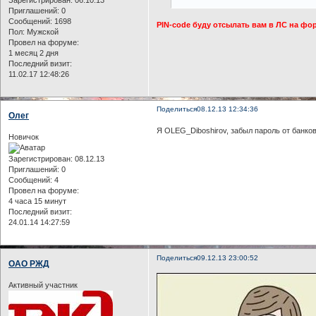
Приглашений:
0
Сообщений:
1698
PIN-code буду отсылать вам в ЛС на фор
Пол:
Мужской
Провел на форуме:
1 месяц 2 дня
Последний визит:
11.02.17 12:48:26
Поделиться
08.12.13 12:34:36
Олег
Я OLEG_Diboshirov, забыл пароль от банко
Новичок
Зарегистрирован
: 08.12.13
Приглашений:
0
Сообщений:
4
Провел на форуме:
4 часа 15 минут
Последний визит:
24.01.14 14:27:59
Поделиться
09.12.13 23:00:52
ОАО РЖД
Активный участник