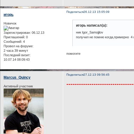
Поделиться
26.12.13 15:05:09
игорь
Новичок
игорь написал(а):
ник Igor_Samojjlov
Зарегистрирован
: 06.12.13
Приглашений:
0
получил не помню когда,примерно 4 
Сообщений:
4
Провел на форуме:
2 часа 39 минут
помогите
Последний визит:
10.07.14 08:09:43
Поделиться
27.12.13 09:56:45
Marcus_Quincy
--------------------------------
Активный участник
Рассмо