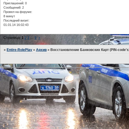
Приглашений:
0
Сообщений:
2
Провел на форуме:
8 минут
Последний визит:
01.01.14 16:02:43
Страница:
1
2
3
…
9
»
»
Entire-RolePlay
»
Архив
»
Восстановление Банковских Карт (PIN-code's