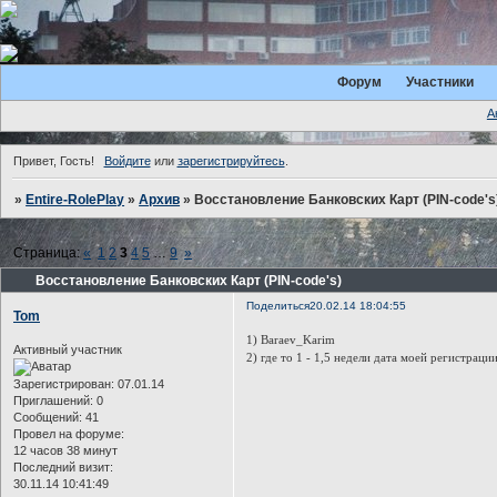
Форум
Участники
А
Привет, Гость!
Войдите
или
зарегистрируйтесь
.
»
Entire-RolePlay
»
Архив
»
Восстановление Банковских Карт (PIN-code's
Страница:
«
1
2
3
4
5
…
9
»
Восстановление Банковских Карт (PIN-code's)
Поделиться
20.02.14 18:04:55
Tom
1) Baraev_Karim
Активный участник
2) где то 1 - 1,5 недели дата моей регистраци
Зарегистрирован
: 07.01.14
Приглашений:
0
Сообщений:
41
Провел на форуме:
12 часов 38 минут
Последний визит:
30.11.14 10:41:49