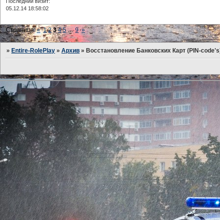
Последний визит:
05.12.14 18:58:02
Страница:
«
1
2
3
4
5
…
9
»
»
Entire-RolePlay
»
Архив
»
Восстановление Банковских Карт (PIN-code's