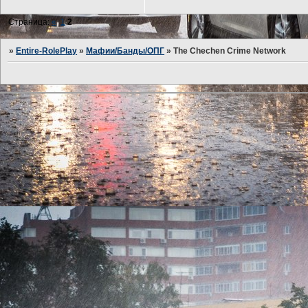
Страница:
«
1
2
»
Entire-RolePlay
»
Мафии/Банды/ОПГ
»
The Chechen Crime Network