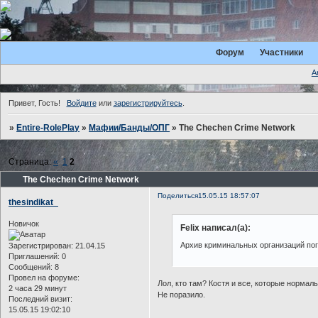
Форум
Участники
А
Привет, Гость!
Войдите
или
зарегистрируйтесь
.
»
Entire-RolePlay
»
Мафии/Банды/ОПГ
»
The Chechen Crime Network
Страница:
«
1
2
The Chechen Crime Network
Поделиться
15.05.15 18:57:07
thesindikat_
Новичок
Felix написал(а):
Архив криминальных организаций пог
Зарегистрирован
: 21.04.15
Приглашений:
0
Сообщений:
8
Провел на форуме:
Лол, кто там? Костя и все, которые нормаль
2 часа 29 минут
Не поразило.
Последний визит:
15.05.15 19:02:10