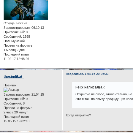
Откуда:
Россия
Зарегистрирован
: 06.10.13
Приглашений:
0
Сообщений:
1698
Пол:
Мужской
Провел на форуме:
1 месяц 2 дня
Последний визит:
11.02.17 12:48:26
Поделиться
21.04.15 20:25:33
thesindikat_
Новичок
Felix написал(а):
Открытие не скоро, относительно, но 
Зарегистрирован
: 21.04.15
Приглашений:
0
Это я так, по опыту предыдущих не
Сообщений:
8
Провел на форуме:
2 часа 29 минут
Когда открытие?
Последний визит:
15.05.15 19:02:10