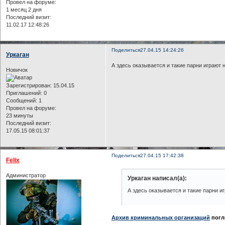
Провел на форуме:
1 месяц 2 дня
Последний визит:
11.02.17 12:48:26
Поделиться
27.04.15 14:24:26
Уркаган
А здесь оказывается и такие парни играют 
Новичок
Зарегистрирован
: 15.04.15
Приглашений:
0
Сообщений:
1
Провел на форуме:
23 минуты
Последний визит:
17.05.15 08:01:37
Поделиться
27.04.15 17:42:38
Felix
Администратор
Уркаган написал(а):
А здесь оказывается и такие парни и
Архив криминальных организаций
погля