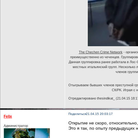
The Chechen Crime Network
- органи
преимущественно из чеченцев. Группировк
Данная группировка ранее работала в Лос-
местных итальянский групп. Несколько 
членов группи
Отыгрываем бывших членов преступной груп
СК/PK. Играя с 
Отредактировано thesindikat_ (21.04.15 18:1
Поделиться
21.04.15 20:03:17
Felix
Открытие не скоро, относительно,
Администратор
Это я так, по опыту предыдущих