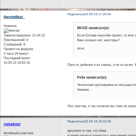
Поделиться
22.04.15 17:20:50
thesindikat_
Новичок
MUSE написал(а):
Если Ентаир ноунэйм проект, то мне 
Зарегистрирован
: 21.04.15
Приглашений:
0
Вам сколько лет, мистеры?.
Сообщений:
8
ясно
Провел на форуме:
2 часа 29 минут
Последний визит:
15.05.15 19:02:10
Прости, ребенок я из сампы, а не из кр:мп
Felix написал(а):
Чеченская группировка из несущест
Хмммм...
Лол, мистер, я так полагаю вы тоже не игр
Поделиться
22.04.15 18:32:06
romakost
аргумент в том, что блиа
Активный участник
я ранее играл в точности с описанием груп