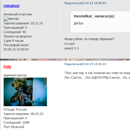
Поделиться
22.04.15 18:58:43
romakost
Активный участник
thesindikat_ написал(а):
ДиПро.
Зарегистрирован
: 25.11.14
Приглашений:
0
Сообщений:
46
Провел на форуме:
базар убили, по поводу фракции?
3 дня 9 часов
го скуп
Последний визит:
aaaa1-1-1
23.05.15 22:00:53
Поделиться
23.04.15 13:01:13
Felix
"Лол, мистер, я так полагаю вы тоже не игр
Администратор
Лос-Сантос... Лос-[ЦЕНЗУРА]-Сантос.. Не, 
Откуда:
Россия
Зарегистрирован
: 06.10.13
Приглашений:
0
Сообщений:
1698
Пол:
Мужской