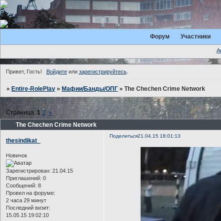
Форум
Участники
А
Привет, Гость!
Войдите
или
зарегистрируйтесь
.
»
Entire-RolePlay
»
Мафии/Банды/ОПГ
»
The Chechen Crime Network
Страница:
1
2
»
The Chechen Crime Network
Поделиться
21.04.15 18:01:13
thesindikat_
Новичок
Зарегистрирован
: 21.04.15
Приглашений:
0
Сообщений:
8
Провел на форуме:
2 часа 29 минут
Последний визит:
15.05.15 19:02:10