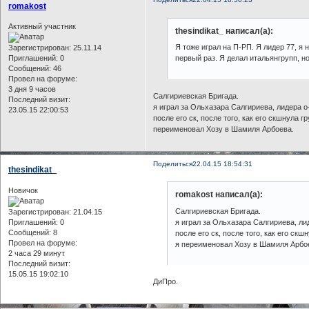
romakost
Активный участник
thesindikat_ написал(а):
Я тоже играл на П-РП. Я лидер 77, я 
Зарегистрирован
: 25.11.14
Приглашений:
0
первый раз. Я делал итальянгрупп, н
Сообщений:
46
Провел на форуме:
3 дня 9 часов
Салгириевская Бригада.
Последний визит:
я играл за Ольхазара Салгириева, лидера о
23.05.15 22:00:53
после его ск, после того, как его скшнула 
переименовал Хозу в Шамиля Арбоева.
Поделиться
22.04.15 18:54:31
thesindikat_
Новичок
romakost написал(а):
Салгириевская Бригада.
Зарегистрирован
: 21.04.15
Приглашений:
0
я играл за Ольхазара Салгириева, ли
Сообщений:
8
после его ск, после того, как его ск
Провел на форуме:
я переименовал Хозу в Шамиля Арбо
2 часа 29 минут
Последний визит:
15.05.15 19:02:10
ДиПро.