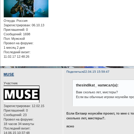
Откуда:
Россия
Зарегистрирован
: 06.10.13
Приглашений:
0
Сообщений:
1698
Пол:
Мужской
Провел на форуме:
1 месяц 2 дня
Последний визит:
11.02.17 12:48:26
Поделиться
22.04.15 15:59:47
MUSE
Участник
thesindikat_ написал(а):
Вам сколько лет, мистеры?
Если вы обычные игроки ноунейм прое
Зарегистрирован
: 12.02.15
Приглашений:
0
Если Ентаир ноунэйм проект, то мне с т
Сообщений:
23
сколько лет, мистеры?.
Провел на форуме:
18 часов 34 минуты
ясно
Последний визит:
14.06.15 10:37:48