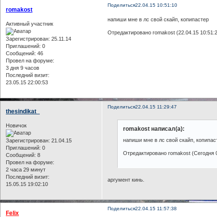
Поделиться
22.04.15 10:51:10
romakost
напиши мне в лс свой скайп, копипастер
Активный участник
Отредактировано romakost (22.04.15 10:51:
Зарегистрирован
: 25.11.14
Приглашений:
0
Сообщений:
46
Провел на форуме:
3 дня 9 часов
Последний визит:
23.05.15 22:00:53
Поделиться
22.04.15 11:29:47
thesindikat_
Новичок
romakost написал(а):
напиши мне в лс свой скайп, копипас
Зарегистрирован
: 21.04.15
Приглашений:
0
Отредактировано romakost (Сегодня 0
Сообщений:
8
Провел на форуме:
2 часа 29 минут
Последний визит:
аргумент кинь.
15.05.15 19:02:10
Поделиться
22.04.15 11:57:38
Felix