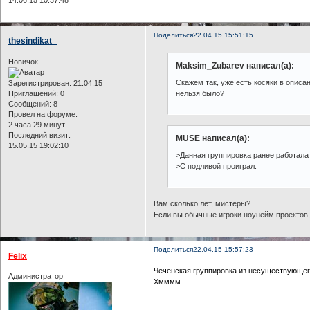
Поделиться
22.04.15 15:51:15
thesindikat_
Новичок
Maksim_Zubarev написал(а):
Скажем так, уже есть косяки в описан
Зарегистрирован
: 21.04.15
Приглашений:
0
нельзя было?
Сообщений:
8
Провел на форуме:
2 часа 29 минут
Последний визит:
MUSE написал(а):
15.05.15 19:02:10
>Данная группировка ранее работала
>С подливой проиграл.
Вам сколько лет, мистеры?
Если вы обычные игроки ноунейм проектов, 
Поделиться
22.04.15 15:57:23
Felix
Чеченская группировка из несуществующег
Администратор
Хмммм...