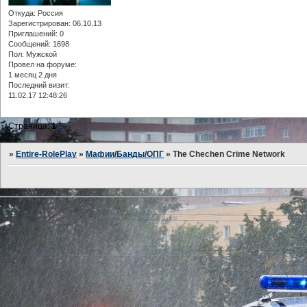
Откуда:
Россия
Зарегистрирован
: 06.10.13
Приглашений:
0
Сообщений:
1698
Пол:
Мужской
Провел на форуме:
1 месяц 2 дня
Последний визит:
11.02.17 12:48:26
Страница:
1
2
»
»
Entire-RolePlay
»
Мафии/Банды/ОПГ
»
The Chechen Crime Network