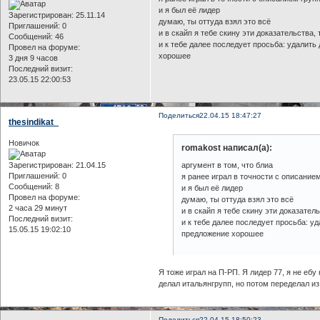
и я был её лидер
Зарегистрирован
: 25.11.14
думаю, ты оттуда взял это всё
Приглашений:
0
и в скайп я тебе скину эти доказательства,
Сообщений:
46
и к тебе далее последует просьба: удалить
Провел на форуме:
хорошее
3 дня 9 часов
Последний визит:
23.05.15 22:00:53
Поделиться
22.04.15 18:47:27
thesindikat_
Новичок
romakost написал(а):
аргумент в том, что блиа
Зарегистрирован
: 21.04.15
Приглашений:
0
я ранее играл в точности с описание
Сообщений:
8
и я был её лидер
Провел на форуме:
думаю, ты оттуда взял это всё
2 часа 29 минут
и в скайп я тебе скину эти доказател
Последний визит:
и к тебе далее последует просьба: уд
15.05.15 19:02:10
предложение хорошее
Я тоже играл на П-РП. Я лидер 77, я не ебу
делал итальянгрупп, но потом переделал из
Поделиться
22.04.15 18:50:23