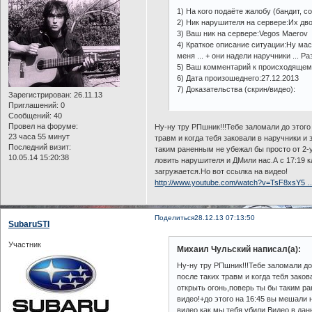
1) На кого подаёте жалобу (бандит, с
2) Ник нарушителя на сервере:Их дво
3) Ваш ник на сервере:Vegos Maerov
4) Краткое описание ситуации:Ну маст
меня ... + они надели наручники ... Р
5) Ваш комментарий к происходящему:
6) Дата произошеднего:27.12.2013
7) Доказательства (скрин/видео):
Зарегистрирован
: 26.11.13
Приглашений:
0
Сообщений:
40
Провел на форуме:
Ну-ну тру РПшник!!!Тебе заломали до этого
23 часа 55 минут
травм и когда тебя заковали в наручники и
Последний визит:
таким раненным не убежал бы просто от 2-
10.05.14 15:20:38
ловить нарушителя и ДМили нас.А с 17:19 
загружается.Но вот ссылка на видео!
http://www.youtube.com/watch?v=TsF8xsY5 
Поделиться
28.12.13 07:13:50
SubaruSTI
Участник
Михаил Чульский написал(а):
Ну-ну тру РПшник!!!Тебе заломали до
после таких травм и когда тебя зако
открыть огонь,поверь ты бы таким р
видео!+до этого на 16:45 вы мешали 
видео как мы тебя убили.Видео в дан