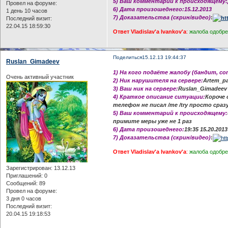
5) Ваш комментарий к происходящему:
Провел на форуме:
6) Дата произошеднего:15.12.2013
1 день 10 часов
7) Доказательства (скрин/видео)
:
Последний визит:
22.04.15 18:59:30
Ответ Vladislav'a Ivankov'a
:
жалоба одобре
Поделиться
15.12.13 19:44:37
Ruslan_Gimadeev
1) На кого подаёте жалобу (бандит, с
Очень активный участник
2) Ник нарушителя на сервере:
Artem_pa
3) Ваш ник на сервере:
Ruslan_Gimadeev
4) Краткое описание ситуации:
Короче 
телефон не писал /me /try просто сраз
5) Ваш комментарий к происходящему:
примите меры уже не 1 раз
6) Дата произошеднего:
19:35 15.20.201
7) Доказательства (скрин/видео)
:
Ответ Vladislav'a Ivankov'a
:
жалоба одобре
Зарегистрирован
: 13.12.13
Приглашений:
0
Сообщений:
89
Провел на форуме:
3 дня 0 часов
Последний визит:
20.04.15 19:18:53