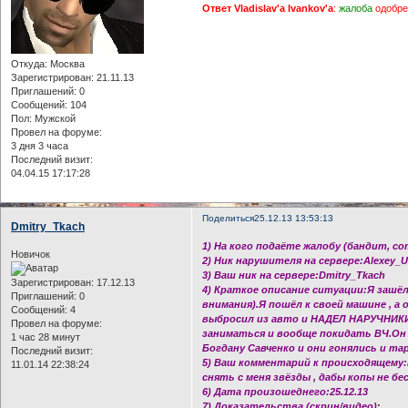
Ответ Vladislav'a Ivankov'a
:
жалоба
одобр
Откуда:
Москва
Зарегистрирован
: 21.11.13
Приглашений:
0
Сообщений:
104
Пол:
Мужской
Провел на форуме:
3 дня 3 часа
Последний визит:
04.04.15 17:17:28
Поделиться
25.12.13 13:53:13
Dmitry_Tkach
1) На кого подаёте жалобу (бандит, с
Новичок
2) Ник нарушителя на сервере:Alexey_U
3) Ваш ник на сервере:Dmitry_Tkach
Зарегистрирован
: 17.12.13
4) Краткое описание ситуации:Я зашёл
Приглашений:
0
внимания).Я пошёл к своей машине , а 
Сообщений:
4
выбросил из авто и НАДЕЛ НАРУЧНИКИ 
Провел на форуме:
заниматься и вообще покидать ВЧ.Он сн
1 час 28 минут
Богдану Савченко и они гонялись и та
Последний визит:
5) Ваш комментарий к происходящему:П
11.01.14 22:38:24
снять с меня звёзды , дабы копы не бе
6) Дата произошеднего:25.12.13
7) Доказательства (скрин/видео)
: