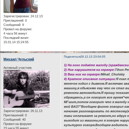
Зарегистрирован
: 24.12.13
Приглашений:
0
Сообщений:
9
Провел на форуме:
4 часа 56 минут
Последний визит:
15.01.14 15:24:55
Поделиться
29.12.13 23:04:05
Михаил Чульский
1) На кого подаёте жалобу (граждански
Активный участник
2) Ник нарушителя на сервере:
Tihon Pe
3) Ваш ник на сервере:
Mihail_Chulskiy
4) Краткое описание ситуации:
Я ехал 
меня+он ездил с дымком.Я включаю ав
машину,я объясняю ему что он стал в
ремонта автомобиля.Я прошу показать
обращаюсь,а он говорит все время"чт
МГшит,потом говорит что я жалобу на
мой ВАЗ?"Вообщем фигню говорил как
Зарегистрирован
: 26.11.13
начинаю разговаривать по жесткому(к
Приглашений:
0
таки оплачивает за ремонт,но вдруг 
Сообщений:
40
выходит из машины,но я говорю наруш
Провел на форуме:
культурно говоря.Вообщем водитель 
23 часа 55 минут