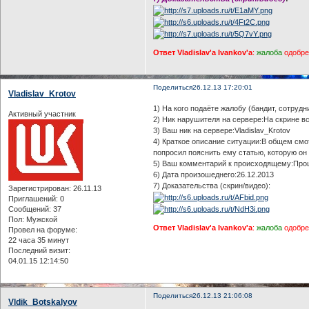
Ответ Vladislav'a Ivankov'a
:
жалоба
одобр
Поделиться
26.12.13 17:20:01
Vladislav_Krotov
1) На кого подаёте жалобу (бандит, сотруд
Активный участник
2) Ник нарушителя на сервере:На скрине вс
3) Ваш ник на сервере:Vladislav_Krotov
4) Краткое описание ситуации:В общем смо
попросил пояснить ему статью, которую он 
5) Ваш комментарий к происходящему:Прош
6) Дата произошеднего:26.12.2013
7) Доказательства (скрин/видео):
Зарегистрирован
: 26.11.13
Приглашений:
0
Сообщений:
37
Пол:
Мужской
Ответ Vladislav'a Ivankov'a
:
жалоба
одобр
Провел на форуме:
22 часа 35 минут
Последний визит:
04.01.15 12:14:50
Поделиться
26.12.13 21:06:08
Vldik_Botskalyov