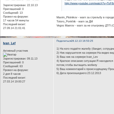
http://www.youtube.com/watch?v=TsF8
Зарегистрирован
: 22.10.13
Приглашений:
0
Сообщений:
13
Провел на форуме:
Maxim_Plotnikov - warn за стрельбу в город
17 часов 54 минуты
Totoro_Ponkhik - warn за ДМ
Последний визит:
Vegos Maerov - warn за не отыгровку ДТП (
27.09.14 21:01:41
Поделиться
28.12.13 16:53:25
Ivan_Lef
1) На кого подаёте жалобу (бандит, сотрудн
Активный участник
2) Ник нарушителя на сервере:На видео ви
3) Ваш ник на сервере:Ivan_Lev
Зарегистрирован
: 09.11.13
4) Краткое описание ситуации:Я находился н
Приглашений:
0
потом,чтобы вытащить мобилу
Сообщений:
63
5) Ваш комментарий к происходящему:Про
Провел на форуме:
6) Дата произошеднего:23.12.2013
2 дня 8 часов
Последний визит:
27.03.14 19:00:27