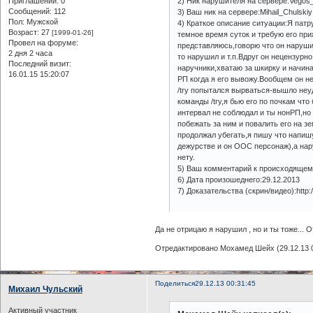
Приглашений:
0
2) Ник нарушителя на сервере:Vegos
Сообщений:
112
3) Ваш ник на сервере:Mihail_Chulskiy
Пол:
Мужской
4) Краткое описание ситуации:Я патр
Возраст:
27
[1999-01-26]
темное время суток и требую его пр
Провел на форуме:
представляюсь,говорю что он нарушил
2 дня 2 часа
то нарушил и т.п.Вдруг он нецензурн
Последний визит:
наручники,хватаю за шкирку и начина
16.01.15 15:20:07
РП когда я его вывожу.Вообщем он н
/try попытался вырваться-вышло неу
команды /try,я бью его по почкам что
интервал не соблюдал и ты нонРП,но 
побежать за ним и повалить его на зе
продолжал убегать,я пишу что напиш
дежурстве и он OOC персонаж),а нар
нету.
5) Ваш комментарий к происходящему
6) Дата произошеднего:29.12.2013
7) Доказательства (скрин/видео):http
Да не отрицаю я нарушил , но и ты тоже... От
Отредактировано Мохамед Шейх (29.12.13 0
Поделиться
29.12.13 00:31:45
Михаил Чульский
Активный участник