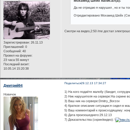
Мохамед Шейх написал(а):
Да не отрицаю я нарушил , но и ты тоже
Отредактировано Мохамед Шейх (Сег
Смотри на видео,2:50 /me достал электрошо
Зарегистрирован
: 26.11.13
Приглашений:
0
Сообщений:
40
Провел на форуме:
23 часа 55 минут
Последний визит:
10.05.14 15:20:38
Поделиться
29.12.13 17:34:27
Дмитрий94
1) На кого подаёте жалобу (бандит, сотрудн
Новичок
2) Ник нарушителя на сервере:На скрине вс
3) Ваш ник на сервере:Dmitry_Borzov
4) Краткое описание ситуации:я сидел в маш
5) Ваш комментарий к происходящему: но
6) Дата произошеднего:29.12.13
7) Доказательства (скрин/видео): \