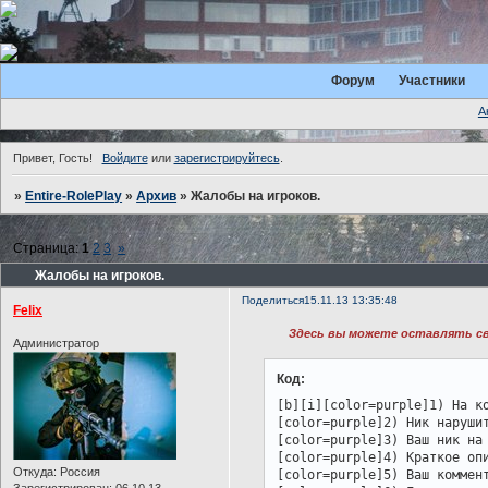
Форум
Участники
А
Привет, Гость!
Войдите
или
зарегистрируйтесь
.
»
Entire-RolePlay
»
Архив
»
Жалобы на игроков.
Страница:
1
2
3
»
Жалобы на игроков.
Поделиться
15.11.13 13:35:48
Felix
Здесь вы можете оставлять св
Администратор
Код:
[b][i][color=purple]1) На ко
[color=purple]2) Ник нарушит
[color=purple]3) Ваш ник на 
[color=purple]4) Краткое опи
Откуда:
Россия
[color=purple]5) Ваш коммент
Зарегистрирован
: 06.10.13