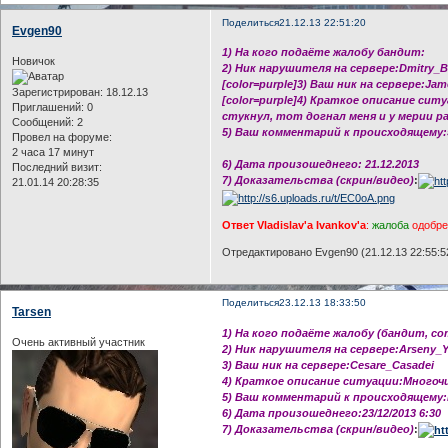
Поделиться
21.12.13 22:51:20
Evgen90
1) На кого подаёте жалобу бандит:
Новичок
2) Ник нарушителя на сервере:Dmitry_B
[color=purple]3) Ваш ник на сервере:Ja
Зарегистрирован
: 18.12.13
[color=purple]4) Краткое описание сит
Приглашений:
0
стукнул, тот догнал меня и у мерии р
Сообщений:
2
5) Ваш комментарий к происходящему:э
Провел на форуме:
2 часа 17 минут
6) Дата произошеднего: 21.12.2013
Последний визит:
7) Доказательства (скрин/видео)
:
21.01.14 20:28:35
Ответ Vladislav'a Ivankov'a
:
жалоба
одобр
Отредактировано Evgen90 (21.12.13 22:55:5
Поделиться
23.12.13 18:33:50
Tarsen
1) На кого подаёте жалобу (бандит, с
Очень активный участник
2) Ник нарушителя на сервере:Arseny_
3) Ваш ник на сервере:Cesare_Casadei
4) Краткое описание ситуации:Многоч
5) Ваш комментарий к происходящему:
6) Дата произошеднего:23/12/2013 6:30
7) Доказательства (скрин/видео)
: