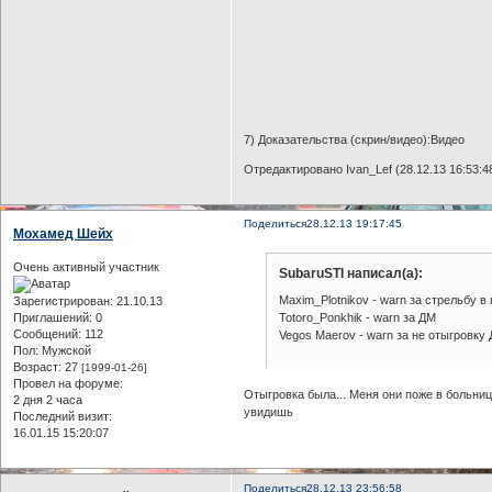
7) Доказательства (скрин/видео):Видео
Отредактировано Ivan_Lef (28.12.13 16:53:4
Поделиться
28.12.13 19:17:45
Мохамед Шейх
Очень активный участник
SubaruSTI написал(а):
Maxim_Plotnikov - warn за стрельбу в
Зарегистрирован
: 21.10.13
Приглашений:
0
Totoro_Ponkhik - warn за ДМ
Сообщений:
112
Vegos Maerov - warn за не отыгровку
Пол:
Мужской
Возраст:
27
[1999-01-26]
Провел на форуме:
Отыгровка была... Меня они поже в больницу
2 дня 2 часа
увидишь
Последний визит:
16.01.15 15:20:07
Поделиться
28.12.13 23:56:58