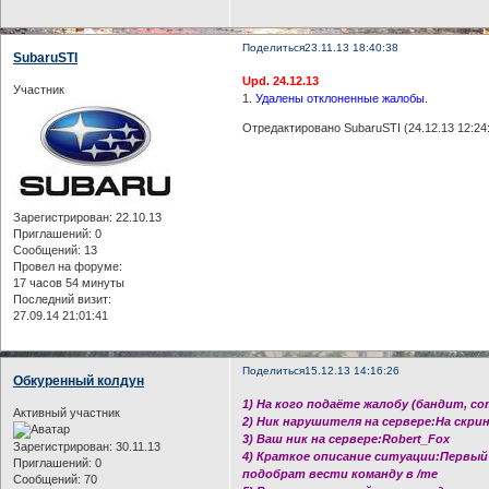
Поделиться
23.11.13 18:40:38
SubaruSTI
Upd. 24.12.13
Участник
1.
Удалены отклоненные жалобы.
Отредактировано SubaruSTI (24.12.13 12:24
Зарегистрирован
: 22.10.13
Приглашений:
0
Сообщений:
13
Провел на форуме:
17 часов 54 минуты
Последний визит:
27.09.14 21:01:41
Поделиться
15.12.13 14:16:26
Обкуренный колдун
1) На кого подаёте жалобу (бандит, с
Активный участник
2) Ник нарушителя на сервере:На скрин
3) Ваш ник на сервере:Robert_Fox
Зарегистрирован
: 30.11.13
4) Краткое описание ситуации:Первый
Приглашений:
0
подобрат вести команду в /me
Сообщений:
70