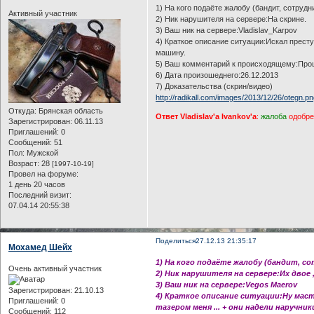
1) На кого подаёте жалобу (бандит, сотрудн
Активный участник
2) Ник нарушителя на сервере:На скрине.
3) Ваш ник на сервере:Vladislav_Karpov
4) Краткое описание ситуации:Искал престу
машину.
5) Ваш комментарий к происходящему:Прош
6) Дата произошеднего:26.12.2013
7) Доказательства (скрин/видео)
http://radikall.com/images/2013/12/26/otegn.p
Откуда:
Брянская область
Ответ Vladislav'a Ivankov'a
:
жалоба
одобр
Зарегистрирован
: 06.11.13
Приглашений:
0
Сообщений:
51
Пол:
Мужской
Возраст:
28
[1997-10-19]
Провел на форуме:
1 день 20 часов
Последний визит:
07.04.14 20:55:38
Поделиться
27.12.13 21:35:17
Мохамед Шейх
1) На кого подаёте жалобу (бандит, с
Очень активный участник
2) Ник нарушителя на сервере:Их двое 
3) Ваш ник на сервере:Vegos Maerov
Зарегистрирован
: 21.10.13
4) Краткое описание ситуации:Ну масте
Приглашений:
0
тазером меня ... + они надели наручник
Сообщений:
112