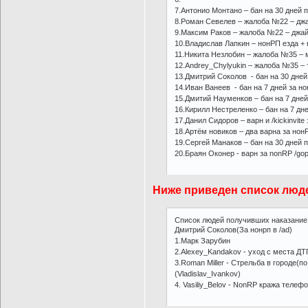
7.Антонио Монтано – бан на 30 дней п
8.Роман Севелев – жалоба №22 – джа
9.Максим Раков – жалоба №22 – джай
10.Владислав Лапкин – нонРП езда + 
11.Никита Незлобин – жалоба №35 – м
12.Andrey_Chylyukin – жалоба №35 – 
13.Дмитрий Соколов - бан на 30 дней 
14.Иван Ванеев - бан на 7 дней за н
15.Дмитий Науменков – бан на 7 дней
16.Кирилл Нестреленко – бан на 7 дн
17.Данил Сидоров – варн и /kickinvite
18.Артём новиков – два варна за нон
19.Сергей Манаков – бан на 30 дней п
20.Браян Оконер - варн за nonRP /gops
Ниже приведен список люд
Список людей получивших наказание
Дмитрий Соколов(За нонрп в /ad)
1.Марк Зарубин
2.Alexey_Kandakov - уход с места ДТП 
3.Roman Miller - Стрельба в городе(п
(Vladislav_Ivankov)
4. Vasiliy_Belov - NonRP кража телеф