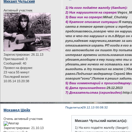
Михаил Чульский
1) На кого подаёте жалобу (бандит):
Активный участник
2) Ник нарушителя на сервере:
Vegos_M
3) Ваш ник на сервере:
Mihail_Chulskiy
4) Краткое описание ситуации:
Я патру
света в темное время суток и требую 
представляюсь,говорю что он наруши
что я что-то нарушил и т.п.Вдруг он 
руки,надеваю наручники,хватаю за шк
отказывается играть РП когда я его 
его автомобилю он пишет /try попыт
Зарегистрирован
: 26.11.13
интервал времени использования коман
Приглашений:
0
убегает,вообщем я ему пишу,что ты и
Сообщений:
40
убегать,мне ничего не оставалсь как 
Провел на форуме:
выходить в /try повалил на землю | Уд
23 часа 55 минут
равно.Подъехал модератор Сергей Мен
Последний визит:
говорит"гони".Потом я решил забить 
10.05.14 15:20:38
5) Ваш комментарий к происходящему:
6) Дата произошеднего:
29.12.2013
7) Доказательства (скрин/видео)
:http
Поделиться
29.12.13 00:08:32
Мохамед Шейх
Очень активный участник
Михаил Чульский написал(а):
1) На кого подаёте жалобу (бандит):
Зарегистрирован
: 21.10.13