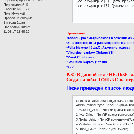
[color=purple]6) Дата произо
Приглашений:
0
[color=purple]7) Доказатель
Сообщений:
1698
Пол:
Мужской
Провел на форуме:
1 месяц 2 дня
Последний визит:
11.02.17 12:48:26
Примечание:
Жалобы рассматриваются в течении 48 ч
Ответственные за рассмотрение жалоб 
*Felix Moreno | Зам.Гл.Администратора
*Vladislav Ivankov (SubaruSTI)
*Marat Chizhowez
*Stanislav Kaprov (Stasik)
*???
P.S> В данной теме НЕЛЬЗЯ в
Сюда жалобы ТОЛЬКО на игр
Ниже приведен список люд
Список людей ожидающих наказание:
Artem Palanduzyan - NonRP кража те
1.Maksim_Wells - NonRP кража телеф
2.Ilya_Orlos - NonRP кража телефона
3.Nikita_Belov - NonRP похищение(Wa
4.Vladislav_Krotov - NonRP коп (NonR
5.Daniil_Gavrl - NonRP угон (Warn)
6.