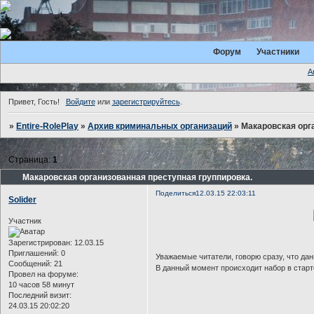
Форум
Участники
А
Привет, Гость!
Войдите
или
зарегистрируйтесь
.
»
Entire-RolePlay
»
Архив криминальных организаций
»
Макаровская орг
Страница:
1
Макаровская организованная преступная группировка.
Поделиться
12.03.15 22:03:11
Solider
Участник
Зарегистрирован
: 12.03.15
Приглашений:
0
Уважаемые читатели, говорю сразу, что да
Сообщений:
21
В данный момент происходит набор в старт
Провел на форуме:
10 часов 58 минут
Последний визит:
24.03.15 20:02:20