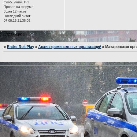
Сообщений:
151
Провел на форуме:
3 дня 12 часов
Последний визит:
07.09.15 21:36:05
Страница:
1
»
Entire-RolePlay
»
Архив криминальных организаций
»
Макаровская орг