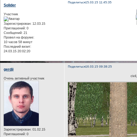
Поделиться
15.03.15 11:45:35
Solider
Участник
Зарегистрирован
: 12.03.15
Приглашений:
0
Сообщений:
21
Провел на форуме:
10 часов 58 минут
Последний визит:
24.03.15 20:02:20
Поделиться
16.03.15 09:38:25
gerdji
civi
Очень активный участник
Зарегистрирован
: 01.02.15
Приглашений:
0