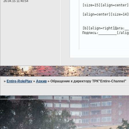
26.04.15 11:40:54
[size=15][align=center]
[align=center][size=14]
[b][align=right]Дата:__
Подпись:_________[/alig
Страница:
1
»
Entire-RolePlay
»
Архив
»
Обращение к директору ТРК"Entire-Channel"