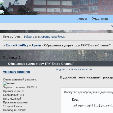
Форум
Участники
А
Привет, Гость!
Войдите
или
зарегистрируйтесь
.
»
Entire-RolePlay
»
Архив
»
Обращение к директору ТРК"Entire-Channel"
Страница:
1
Обращение к директору ТРК"Entire-Channel"
Поделиться
23.01.15 18:35:51
Vladislav Antoshin
В данной теме каждый гражд
Очень активный участник
Зарегистрирован
: 29.03.14
Приглашений:
0
Формуляр для обращения к директор
Сообщений:
154
Пол:
Мужской
Код:
Провел на форуме:
[align=right][i][size=1
15 дней 4 часа
Последний визит: