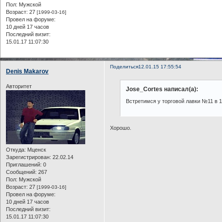
Пол:
Мужской
Возраст:
27
[1999-03-16]
[spoiler="III. Психолог
Провел на форуме:
10 дней 17 часов
[b]2)[/b] Расскажите о 
Последний визит:
15.01.17 11:07:30
[b]3)[/b] Вы каждый ден
[b]4)[/b] Вы всегда гов
Поделиться
12.01.15 17:55:54
[b]5)[/b] Ваш любимый цв
Denis Makarov
[b]6)[/b] Умеете ли Вы 
Авторитет
Jose_Cortes написал(а):
[b]7)[/b] Какими видами
[/spoiler]

Встретимся у торговой лавки №11 в 1
[b][align=right]Дата:__
Хорошо.
Откуда:
Мценск
Зарегистрирован
: 22.02.14
Приглашений:
0
Сообщений:
267
Пол:
Мужской
Возраст:
27
[1999-03-16]
Провел на форуме:
10 дней 17 часов
Последний визит:
15.01.17 11:07:30