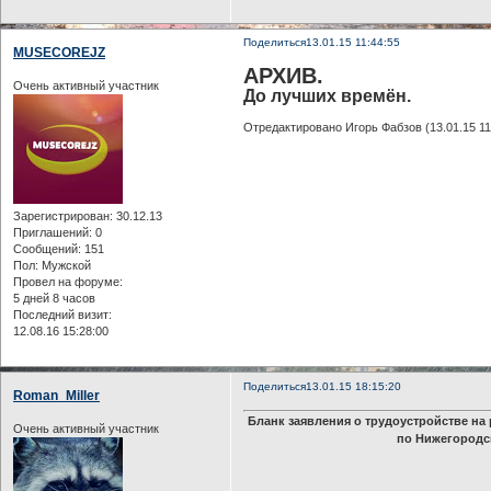
Поделиться
13.01.15 11:44:55
MUSECOREJZ
АРХИВ.
Очень активный участник
До лучших времён.
Отредактировано Игорь Фабзов (13.01.15 11
Зарегистрирован
: 30.12.13
Приглашений:
0
Сообщений:
151
Пол:
Мужской
Провел на форуме:
5 дней 8 часов
Последний визит:
12.08.16 15:28:00
Поделиться
13.01.15 18:15:20
Roman_Miller
Бланк заявления о трудоустройстве на
Очень активный участник
по Нижегородс