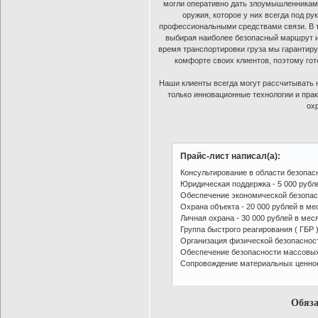
могли оперативно дать злоумышленникам
оружия, которое у них всегда под 
профессиональными средствами связи. В т
выбирая наиболее безопасный маршрут и 
время транспортировки груза мы гарантиру
комфорте своих клиентов, поэтому го
Наши клиенты всегда могут рассчитывать 
только инновационные технологии и пра
ох
Прайс-лист написал(а):
Консультирование в области безопасн
Юридическая поддержка - 5 000 рубл
Обеспечение экономической безопасн
Охрана объекта - 20 000 рублей в ме
Личная охрана - 30 000 рублей в мес
Группа быстрого реагирования ( ГБР )
Организация физической безопасности
Обеспечение безопасности массовых 
Сопровождение материальных ценносте
Обяза