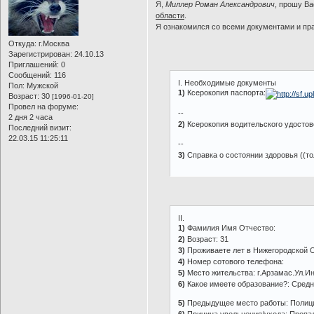
Я,
Миллер Роман Александрович
, прошу Ва
области
.
Я ознакомился со всеми документами и пр
Откуда:
г.Москва
Зарегистрирован
: 24.10.13
Приглашений:
0
Сообщений:
116
I. Необходимые документы
Пол:
Мужской
1)
Ксерокопия паспорта:
Возраст:
30
[1996-01-20]
Провел на форуме:
--
2 дня 2 часа
2)
Ксерокопия водительского удостов
Последний визит:
22.03.15 11:25:11
--
3)
Справка о состоянии здоровья ((тол
II.
1)
Фамилия Имя Отчество:
2)
Возраст: 31
3)
Проживаете лет в Нижегородской О
4)
Номер сотового телефона:
5)
Место жительства: г.Арзамас.Ул.Ин
6)
Какое имеете образование?: Средн
5)
Предыдущее место работы: Полиц