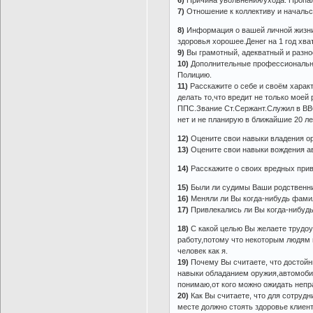
6)
Причина увольнения/ухода: Пропал 
7)
Отношение к коллективу и начальс
8)
Информация о вашей личной жизни 
здоровья хорошее.Денег на 1 год хват
9)
Вы грамотный, адекватный и разнос
10)
Дополнительные профессиональны
Полицию.
11)
Расскажите о себе и своём характ
делать то,что вредит не только моей
ППС.Звание Ст.Сержант.Служил в ВВС
нет и не планирую в ближайшие 20 ле
12)
Оцените свои навыки владения ор
13)
Оцените свои навыки вождения ав
14)
Расскажите о своих вредных прив
15)
Были ли судимы Ваши родственник
16)
Меняли ли Вы когда-нибудь фами
17)
Привлекались ли Вы когда-нибудь
18)
С какой целью Вы желаете трудоу
работу,потому что некоторым людям 
человек как я.
19)
Почему Вы считаете, что достойн
навыки обладанием оружия,автомоби
понимаю,от кого можно ожидать неп
20)
Как Вы считаете, что для сотрудн
месте должно стоять здоровье клиент