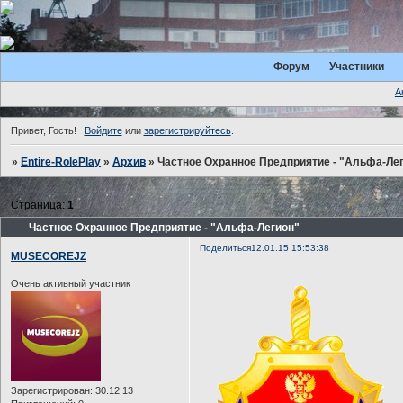
Форум
Участники
А
Привет, Гость!
Войдите
или
зарегистрируйтесь
.
»
Entire-RolePlay
»
Архив
»
Частное Охранное Предприятие - "Альфа-Ле
Страница:
1
Частное Охранное Предприятие - "Альфа-Легион"
Поделиться
12.01.15 15:53:38
MUSECOREJZ
Очень активный участник
Зарегистрирован
: 30.12.13