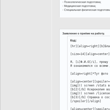
- Психологическая подготовка;
- Медицинская подготовка;
- Специальная физическая подготовк
Заявление о приёме на работу.
Код:
[hr][align=right][b]Бла
[size=14][align=center]
Я, [i]Ф.И.О[/i], прошу 
Я ознакомился со всеми 
[align=right]*Тут фото 
[align=center][spoiler=
[img](( screen /stats в
[b]2)[/b] Ксерокопия во
[img](( screen /license
[b]3)[/b] Справка о сос
[/spoiler][/align]

[align=center][spoiler=