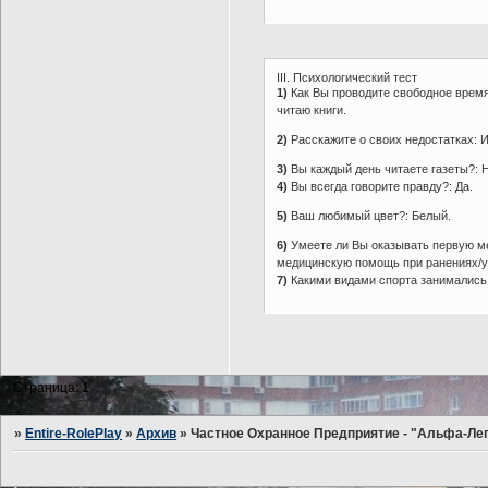
III. Психологический тест
1)
Как Вы проводите свободное время?:
читаю книги.
2)
Расскажите о своих недостатках: И
3)
Вы каждый день читаете газеты?: Н
4)
Вы всегда говорите правду?: Да.
5)
Ваш любимый цвет?: Белый.
6)
Умеете ли Вы оказывать первую ме
медицинскую помощь при ранениях/у
7)
Какими видами спорта занимались в
Страница:
1
»
Entire-RolePlay
»
Архив
»
Частное Охранное Предприятие - "Альфа-Ле