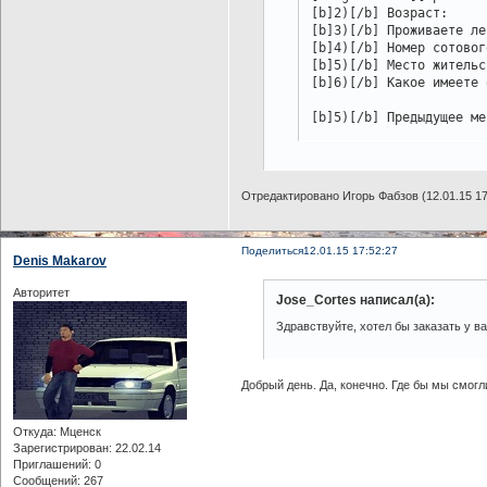
[b]2)[/b] Возраст:

[b]3)[/b] Проживаете ле
[b]4)[/b] Номер сотовог
[b]5)[/b] Место жительст
[b]6)[/b] Какое имеете 
[b]5)[/b] Предыдущее ме
[b]6)[/b] Причина уволь
[b]7)[/b] Отношение к к
[b]8)[/b] Информация о 
Отредактировано Игорь Фабзов (12.01.15 17
[b]9)[/b] Вы грамотный,
[b]10)[/b] Дополнительн
[b]11)[/b] Расскажите о
Поделиться
12.01.15 17:52:27
Denis Makarov
[b]12)[/b] Оцените свои
[b]13)[/b] Оцените свои
Авторитет
Jose_Cortes написал(а):
[b]14)[/b] Расскажите о
Здравствуйте, хотел бы заказать у в
[b]15)[/b] Были ли суди
[b]16)[/b] Меняли ли Вы
Добрый день. Да, конечно. Где бы мы смогл
[b]17)[/b] Привлекались
[b]18)[/b] С какой цель
Откуда:
Мценск
[b]19)[/b] Почему Вы сч
Зарегистрирован
: 22.02.14
Приглашений:
0
[b]20)[/b] Как Вы счита
Сообщений:
267
[/spoiler][/align]
