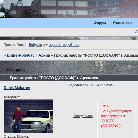
Форум
Участники
А
Привет, Гость!
Войдите
или
зарегистрируйтесь
.
»
Entire-RolePlay
»
Архив
»
График работы "РОСТО (ДОСААФ)" г. Арзама
Страница:
1
График работы "РОСТО (ДОСААФ)" г. Арзамаса.
Поделиться
30.12.14 16:09:35
Denis Makarov
Авторитет
10:00-
12:00(регистрация
Понедельник
для обучения в
"РОСТО
(ДОСААФ)")
Откуда:
Мценск