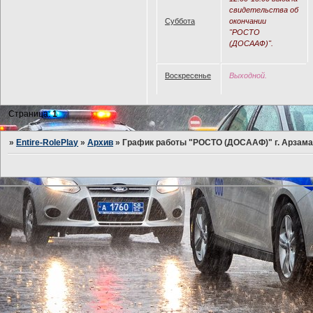
свидетельства об
Суббота
окончании
"РОСТО
(ДОСААФ)".
Воскресенье
Выходной.
Страница:
1
»
Entire-RolePlay
»
Архив
»
График работы "РОСТО (ДОСААФ)" г. Арзама