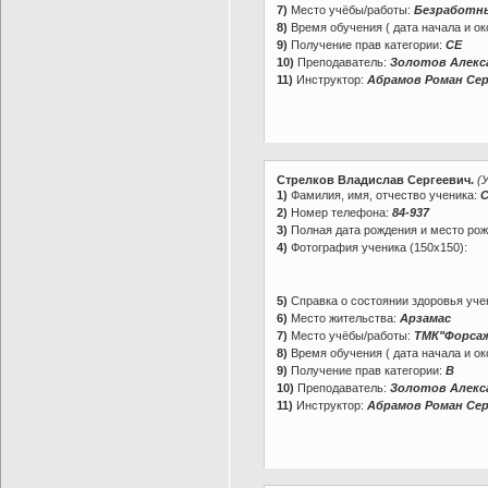
7)
Место учёбы/работы:
Безработн
8)
Время обучения ( дата начала и ок
9)
Получение прав категории:
СЕ
10)
Преподаватель:
Золотов Алекс
11)
Инструктор:
Абрамов Роман Сер
Стрелков Владислав Сергеевич.
(
1)
Фамилия, имя, отчество ученика:
С
2)
Номер телефона:
84-937
3)
Полная дата рождения и место ро
4)
Фотография ученика (150х150):
5)
Справка о состоянии здоровья учен
6)
Место жительства:
Арзамас
7)
Место учёбы/работы:
ТМК"Форса
8)
Время обучения ( дата начала и ок
9)
Получение прав категории:
B
10)
Преподаватель:
Золотов Алекс
11)
Инструктор:
Абрамов Роман Сер