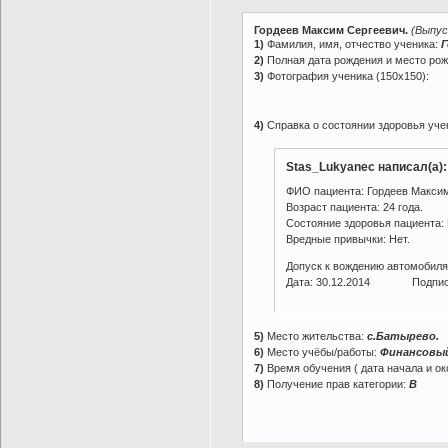
Гордеев Максим Сергеевич.
(Выпус
1)
Фамилия, имя, отчество ученика:
Г
2)
Полная дата рождения и место ро
3)
Фотография ученика (150х150):
4)
Справка о состоянии здоровья учен
Stas_Lukyanec написал(а):
ФИО пациента: Гордеев Макси
Возраст пациента: 24 года.
Cостояние здоровья пациента:
Вредные привычки: Нет.
Допуск к вождению автомобиля
Дата: 30.12.2014 Подпись
5)
Место жительства:
с.Батырево.
6)
Место учёбы/работы:
Финансовый
7)
Время обучения ( дата начала и ок
8)
Получение прав категории:
B