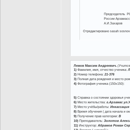
Председатель
России Арзамасского
А.И.Заха
Отредактировано sasah sosnov 
Лемов Максим Андреевич.
(Учится
1)
Фамилия, имя, отчество ученика:
Л
2)
Номер телефона:
21-376
3)
Полная дата рождения и место ро
4)
Фотография ученика (150х150):
5)
Справка о состоянии здоровья учен
6)
Место жительства:
г.Арзамас ул.
7)
Место учёбы/работы:
Инкассация
8)
Время обучения ( дата начала и ок
9)
Получение прав категории:
В
10)
Преподаватель:
Золотов Алекс
11)
Инструктор:
Абрамов Роман Сер