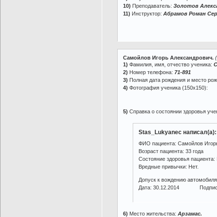
10)
Преподаватель:
Золотов Алекс
11)
Инструктор:
Абрамов Роман Сер
Самойлов Игорь Александрович.
1)
Фамилия, имя, отчество ученика:
С
2)
Номер телефона:
71-891
3)
Полная дата рождения и место ро
4)
Фотография ученика (150х150):
5)
Справка о состоянии здоровья учен
Stas_Lukyanec написал(а):
ФИО пациента: Самойлов Игор
Возраст пациента: 33 года
Cостояние здоровья пациента:
Вредные привычки: Нет.
Допуск к вождению автомобиля
Дата: 30.12.2014 Подпись
6)
Место жительства:
Арзамас.