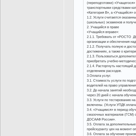
(переподготовке) «Учащегося» 
транспортными средствами кат
«Категория B», а «Учащийся» о
1.2. Услуги считаются оказан
(школьных) экзаменов и получ
2. Учащийся в праве
«Учащийся вправе»:
2.1.1. Требовать от «РОСТО 
организации и обеспечения на
2.1.2. Получать полную и дос
достижениях, а также о критери
2.1.3. Пользоваться дополнит
приобретать учебно-методичес
2.1.4. Расторгнуть настоящи
отделением расходов.
3.Оплата услуг.
3.1. Стоимость услуги по подг
водителей на право управления
3.2. До начала занятий необхо
через 20 дней с начала обучени
3.3. Услуги по тестированию н
включены. (Услуги УПДК оплач
3.4. «Учащимся» в период обу
смазочных материалов (ГСМ) 
ДОСААФ России».
3.5. Оплата за дополнительны
прейскуранту цен на момент о
3.6. Оплата за обучение прои