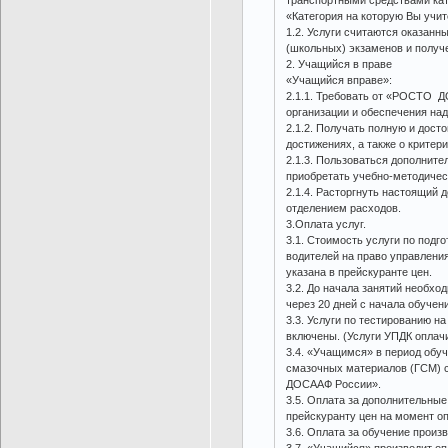
транспортными средствами кат
«Категория на которую Вы учит
1.2. Услуги считаются оказан
(школьных) экзаменов и получ
2. Учащийся в праве
«Учащийся вправе»:
2.1.1. Требовать от «РОСТО 
организации и обеспечения на
2.1.2. Получать полную и дос
достижениях, а также о критери
2.1.3. Пользоваться дополнит
приобретать учебно-методичес
2.1.4. Расторгнуть настоящи
отделением расходов.
3.Оплата услуг.
3.1. Стоимость услуги по подг
водителей на право управлени
указана в прейскуранте цен.
3.2. До начала занятий необхо
через 20 дней с начала обучени
3.3. Услуги по тестированию н
включены. (Услуги УПДК оплач
3.4. «Учащимся» в период обу
смазочных материалов (ГСМ) 
ДОСААФ России».
3.5. Оплата за дополнительны
прейскуранту цен на момент о
3.6. Оплата за обучение прои