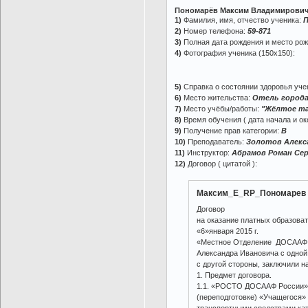
Пономарёв Максим Владимирович
1)
Фамилия, имя, отчество ученика:
П
2)
Номер телефона:
59-871
3)
Полная дата рождения и место ро
4)
Фотография ученика (150х150):
5)
Справка о состоянии здоровья учен
6)
Место жительства:
Отель города
7)
Место учёбы/работы:
"Жёлтое так
8)
Время обучения ( дата начала и ок
9)
Получение прав категории:
В
10)
Преподаватель:
Золотов Алекс
11)
Инструктор:
Абрамов Роман Сер
12)
Договор ( цитатой ):
Максим_E_RP_Пономарев н
Договор
на оказание платных образова
«6»января 2015 г.
«Местное Отделение ДОСААФ Р
Александра Ивановича с одно
с другой стороны, заключили 
1. Предмет договора.
1.1. «РОСТО ДОСААФ России» о
(переподготовке) «Учащегося» 