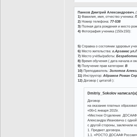
Панков Дмитрий Александрович.
1)
Фамилия, имя, отчество ученика:
П
2)
Номер телефона:
77-538
3)
Полная дата рождения и место ро
4)
Фотография ученика (150х150):
5)
Справка о состоянии здоровья учен
6)
Место жительства:
г.Арзамас ул.
7)
Место учёбы/работы:
Безработн
8)
Время обучения ( дата начала и ок
9)
Получение прав категории:
В
10)
Преподаватель:
Золотов Алекс
11)
Инструктор:
Абрамов Роман Сер
12)
Договор ( цитатой ):
Dmitriy_Sokolov написал(а)
Договор
на оказание платных образова
«06»1 января 2015г.
«Местное Отделение ДОСААФ Р
Александра Ивановича с одной
с другой стороны, заключили 
1. Предмет договора.
1.1. «РОСТО ДОСААФ России» о