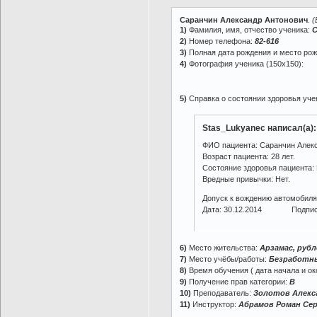
Саранчин Александр Антонович
.
(
1)
Фамилия, имя, отчество ученика:
С
2)
Номер телефона:
82-616
3)
Полная дата рождения и место ро
4)
Фотография ученика (150х150):
5)
Справка о состоянии здоровья учен
Stas_Lukyanec написал(а):
ФИО пациента: Саранчин Алек
Возраст пациента: 28 лет.
Cостояние здоровья пациента:
Вредные привычки: Нет.
Допуск к вождению автомобиля
Дата: 30.12.2014 Подпись
6)
Место жительства:
Арзамас, рублё
7)
Место учёбы/работы:
Безработн
8)
Время обучения ( дата начала и ок
9)
Получение прав категории:
В
10)
Преподаватель:
Золотов Алекс
11)
Инструктор:
Абрамов Роман Сер