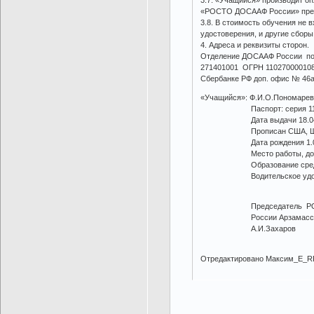
3.7. «Учащийся» производит о
«РОСТО ДОСААФ России» прейс
3.8. В стоимость обучения не 
удостоверения, и другие сбор
4. Адреса и реквизиты сторон.
Отделение ДОСААФ России по 
271401001 ОГРН 110270000108
Сбербанке РФ доп. офис № 46а
«Учащийся»: Ф.И.О.Пономаре
Паспорт: серия 11 04 000
Дата выдачи 18.04.
Прописан США, Штат Ф
Дата рождения 1.04.1990
Место работы, должно
Образование среднее К
Водительское удостоверен
Председатель
России Арзамасского
А.И.Захар
Отредактировано Максим_E_RP