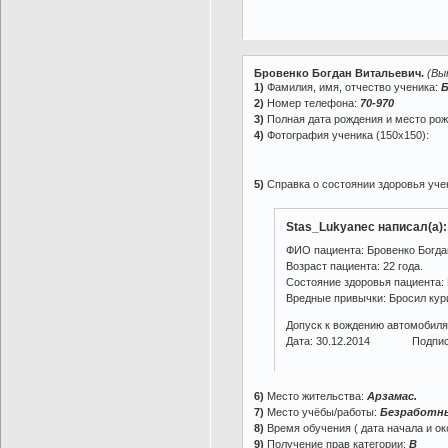
Бровенко Богдан Витальевич.
(Вы
1)
Фамилия, имя, отчество ученика:
Б
2)
Номер телефона:
70-970
3)
Полная дата рождения и место ро
4)
Фотография ученика (150х150):
5)
Справка о состоянии здоровья учен
Stas_Lukyanec написал(а):
ФИО пациента: Бровенко Богда
Возраст пациента: 22 года.
Cостояние здоровья пациента:
Вредные привычки: Бросил кури
Допуск к вождению автомобиля
Дата: 30.12.2014 Подпись
6)
Место жительства:
Арзамас.
7)
Место учёбы/работы:
Безработн
8)
Время обучения ( дата начала и ок
9)
Получение прав категории:
В