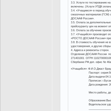
3.3. Услуги по тестированию н
включены. (Услуги УПДК оплач
3.4. «Учащимся» в период обу
смазочных материалов (ГСМ) 
ДОСААФ России».
3.5. Оплата за дополнительны
прейскуранту цен на момент о
3.6. Оплата за обучение прои
3.7. «Учащийся» производит о
«РОСТО ДОСААФ России» прейс
3.8. В стоимость обучения не 
удостоверения, и другие сбор
4. Адреса и реквизиты сторон.
Отделение ДОСААФ России по 
271401001 ОГРН 110270000108
Сбербанке РФ доп. офис № 46а
«Учащийся»: Ф.И.О.Джаст Брау
Паспорт: серия:50 14 27 
Дата выдачи:04.10.
Прописан: г.Бусаево
Дата рождения: 20.10.19
Место работы, должность
Образование:Высшее. К
Водительское удостовере
______________________