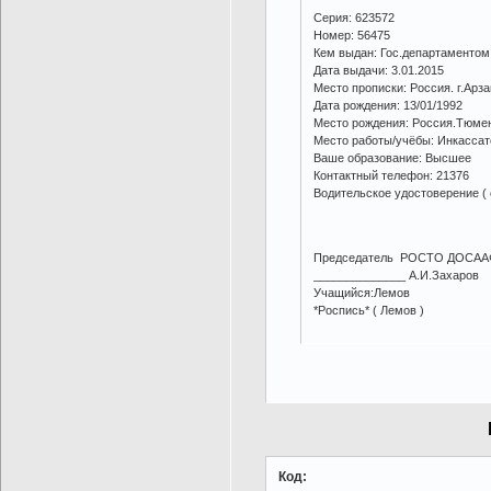
Серия: 623572
Номер: 56475
Кем выдан: Гос.департаментом
Дата выдачи: 3.01.2015
Место прописки: Россия. г.Арз
Дата рождения: 13/01/1992
Место рождения: Россия.Тюме
Место работы/учёбы: Инкассат
Ваше образование: Высшее
Контактный телефон: 21376
Водительское удостоверение ( се
Председатель РОСТО ДОСААФ 
______________ А.И.Захаров
Учащийся:Лемов
*Роспись* ( Лемов )
Код: