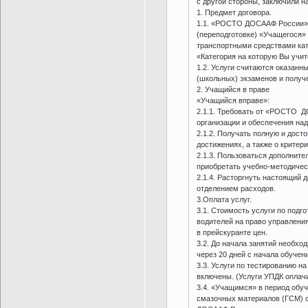
с другой стороны, заключили 
1. Предмет договора.
1.1. «РОСТО ДОСААФ России» о
(переподготовке) «Учащегося» 
транспортными средствами кат
«Категория на которую Вы учит
1.2. Услуги считаются оказан
(школьных) экзаменов и получ
2. Учащийся в праве
«Учащийся вправе»:
2.1.1. Требовать от «РОСТО 
организации и обеспечения на
2.1.2. Получать полную и дос
достижениях, а также о критери
2.1.3. Пользоваться дополнит
приобретать учебно-методичес
2.1.4. Расторгнуть настоящи
отделением расходов.
3.Оплата услуг.
3.1. Стоимость услуги по подг
водителей на право управлени
в прейскуранте цен.
3.2. До начала занятий необхо
через 20 дней с начала обучени
3.3. Услуги по тестированию н
включены. (Услуги УПДК оплач
3.4. «Учащимся» в период обу
смазочных материалов (ГСМ) 