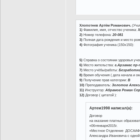
Хлопотнев Артём Романович.
(Учи
1)
Фамилия, имя, отчество ученика:
Х
2)
Номер телефона:
20-081
3)
Полная дата рождения и место ро
4)
Фотография ученика (150х150):
5)
Справка о состоянии здоровья учен
6)
Место жительства:
г.Арзамас пр-
7)
Место учёбы/работы:
Безработн
8)
Время обучения ( дата начала и ок
9)
Получение прав категории:
В
10)
Преподаватель:
Золотов Алекс
11)
Инструктор:
Абрамов Роман Сер
12)
Договор ( цитатой ):
Артем1998 написал(а):
Договор
на оказание платных образова
«06»января2015г.
«Местное Отделение ДОСААФ Р
Александра Ивановича с одной 