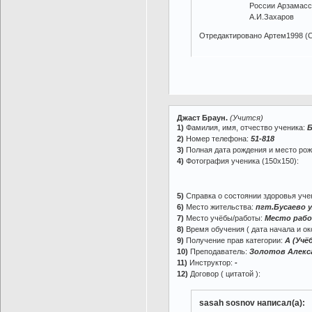
России Арзамасского
А.И.Захаров
Отредактировано Артем1998 (С
Джаст Браун.
(Учится)
1)
Фамилия, имя, отчество ученика:
Б
2)
Номер телефона:
51-818
3)
Полная дата рождения и место ро
4)
Фотография ученика (150х150):
5)
Справка о состоянии здоровья учен
6)
Место жительства:
пгт.Бусаево у
7)
Место учёбы/работы:
Место рабо
8)
Время обучения ( дата начала и ок
9)
Получение прав категории:
A (Учё
10)
Преподаватель:
Золотов Алекс
11)
Инструктор:
-
12)
Договор ( цитатой ):
sasah sosnov написал(а):