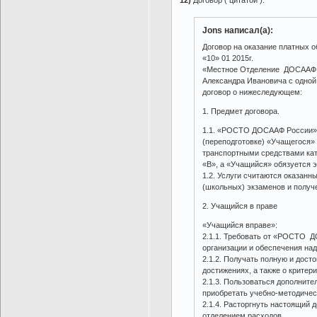
12)
Договор ( цитатой ):
Jons написал(а):
Договор на оказание платных о
«10» 01 2015г.
«Местное Отделение ДОСААФ Р
Александра Ивановича с одной
договор о нижеследующем:
1. Предмет договора.
1.1. «РОСТО ДОСААФ России» о
(переподготовке) «Учащегося» 
транспортными средствами кат
«B», а «Учащийся» обязуется э
1.2. Услуги считаются оказан
(школьных) экзаменов и получ
2. Учащийся в праве
«Учащийся вправе»:
2.1.1. Требовать от «РОСТО 
организации и обеспечения на
2.1.2. Получать полную и дос
достижениях, а также о критери
2.1.3. Пользоваться дополнит
приобретать учебно-методичес
2.1.4. Расторгнуть настоящи
отделением расходов.