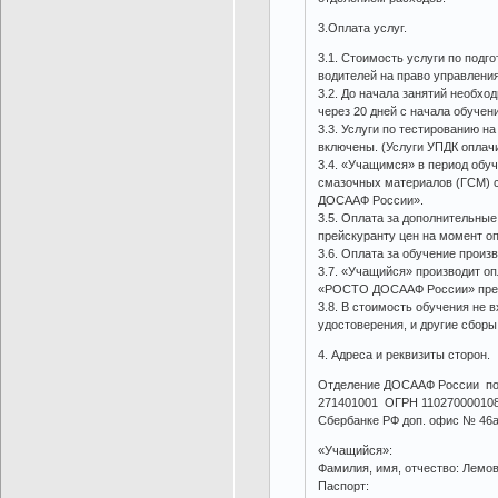
3.Оплата услуг.
3.1. Стоимость услуги по подг
водителей на право управлени
3.2. До начала занятий необхо
через 20 дней с начала обучени
3.3. Услуги по тестированию н
включены. (Услуги УПДК оплач
3.4. «Учащимся» в период обу
смазочных материалов (ГСМ) 
ДОСААФ России».
3.5. Оплата за дополнительны
прейскуранту цен на момент о
3.6. Оплата за обучение прои
3.7. «Учащийся» производит о
«РОСТО ДОСААФ России» прейс
3.8. В стоимость обучения не 
удостоверения, и другие сбор
4. Адреса и реквизиты сторон.
Отделение ДОСААФ России по 
271401001 ОГРН 110270000108
Сбербанке РФ доп. офис № 46а
«Учащийся»:
Фамилия, имя, отчество: Лемо
Паспорт: