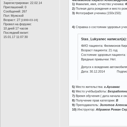
Филимонов Кирилл Александрови
Зарегистрирован
: 22.02.14
1)
Фамилия, имя, отчество ученика:
Ф
Приглашений:
0
2)
Полная дата рождения и место ро
Сообщений:
267
3)
Фотография ученика (150х150):
Пол:
Мужской
Возраст:
27
[1999-03-16]
Провел на форуме:
4)
Справка о состоянии здоровья учен
10 дней 17 часов
Последний визит:
15.01.17 11:07:30
Stas_Lukyanec написал(а):
ФИО пациента: Филимонов Кир
Возраст пациента: 21 год
Cостояние здоровья пациента:
Вредные привычки: Нет.
Допуск к вождению автомобиля
Дата: 30.12.2014 Подпись
5)
Место жительства:
г.Арзамас
6)
Место учёбы/работы:
Безработн
7)
Время обучения ( дата начала и ок
8)
Получение прав категории:
B
9)
Преподаватель:
Золотов Алекса
10)
Инструктор:
Абрамов Роман Сер