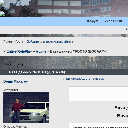
Форум
Участники
А
Привет, Гость!
Войдите
или
зарегистрируйтесь
.
»
Entire-RolePlay
»
Архив
»
База данных "РОСТО (ДОСААФ)".
Страница:
1
База данных "РОСТО (ДОСААФ)".
Поделиться
29.12.14 16:13:37
Denis Makarov
Авторитет
База 
База
Откуда:
Мценск