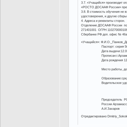
3.7. «Учащийся» производит о
«РОСТО ДОСААФ России» прейс
3.8. В стоимость обучения не 
удостоверения, и другие сбор
4. Адреса и реквизиты сторон.
Отделение ДОСААФ России по 
271401001 ОГРН 110270000108
Сбербанке РФ доп. офис № 46а
«Учащийся»: Ф.И.О._Панков_Д
Паспорт: серия 50 14 27 
Дата выдачи:12.05.
Прописан:г.Арзамас у
Дата рождения 12.05.1989
Место работы, должно
Образование:среднее К
Водительское удостовере
Председатель 
России Арзамасского
А.И.Захаров
Отредактировано Dmitriy_Sokolo