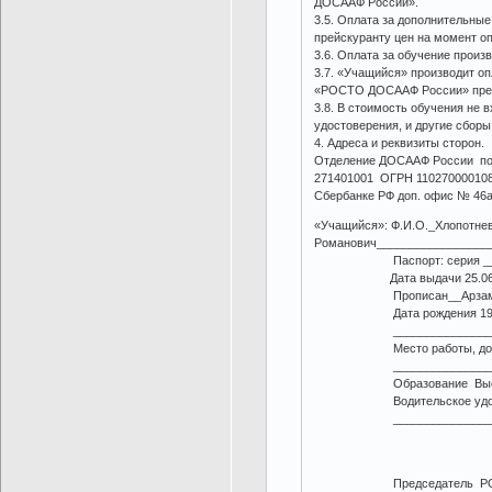
ДОСААФ России».
3.5. Оплата за дополнительны
прейскуранту цен на момент о
3.6. Оплата за обучение прои
3.7. «Учащийся» производит о
«РОСТО ДОСААФ России» прейс
3.8. В стоимость обучения не 
удостоверения, и другие сбор
4. Адреса и реквизиты сторон.
Отделение ДОСААФ России по 
271401001 ОГРН 110270000108
Сбербанке РФ доп. офис № 46а
«Учащийся»: Ф.И.О._Хлопотне
Романович_________________
Паспорт: серия ___251655
Дата выдачи 25.06.
Прописан__Арзамас Дом 2
Дата рождения 1991 Мес
______________________
Место работы, должно
______________________
Образование Высшее К
Водительское удостоверен
______________________
Председатель РО