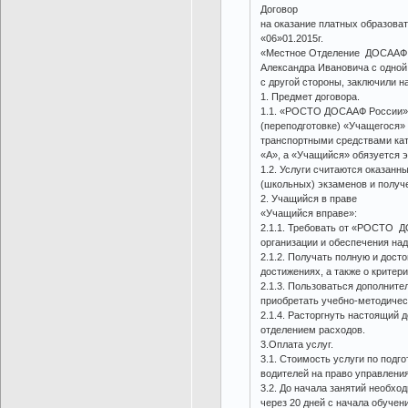
Договор
на оказание платных образова
«06»01.2015г.
«Местное Отделение ДОСААФ Р
Александра Ивановича с одной 
с другой стороны, заключили 
1. Предмет договора.
1.1. «РОСТО ДОСААФ России» о
(переподготовке) «Учащегося» 
транспортными средствами кат
«А», а «Учащийся» обязуется э
1.2. Услуги считаются оказан
(школьных) экзаменов и получ
2. Учащийся в праве
«Учащийся вправе»:
2.1.1. Требовать от «РОСТО 
организации и обеспечения на
2.1.2. Получать полную и дос
достижениях, а также о критери
2.1.3. Пользоваться дополнит
приобретать учебно-методичес
2.1.4. Расторгнуть настоящи
отделением расходов.
3.Оплата услуг.
3.1. Стоимость услуги по подг
водителей на право управлени
3.2. До начала занятий необхо
через 20 дней с начала обучени