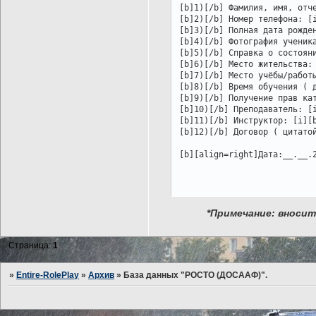
[b]1)[/b] Фамилия, имя, отче
[b]2)[/b] Номер телефона: [i
[b]3)[/b] Полная дата рожден
[b]4)[/b] Фотография ученика
[b]5)[/b] Справка о состояни
[b]6)[/b] Место жительства: 
[b]7)[/b] Место учёбы/работы
[b]8)[/b] Время обучения ( д
[b]9)[/b] Получение прав кат
[b]10)[/b] Преподаватель: [i
[b]11)[/b] Инструктор: [i][b
[b]12)[/b] Договор ( цитатой
[b][align=right]Дата:__.__.
*Примечание: вносит
Страница:
1
»
Entire-RolePlay
»
Архив
»
База данных "РОСТО (ДОСААФ)".