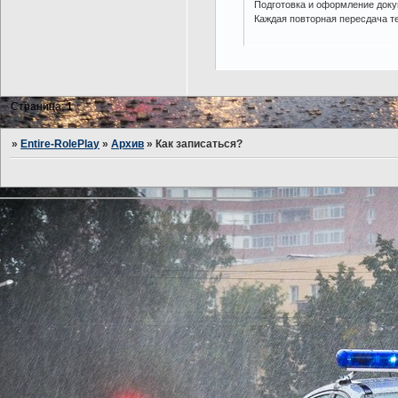
Подготовка и оформление доку
Каждая повторная пересдача те
Страница:
1
»
Entire-RolePlay
»
Архив
»
Как записаться?