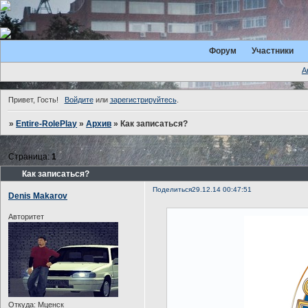
Форум
Участники
А
Привет, Гость!
Войдите
или
зарегистрируйтесь
.
»
Entire-RolePlay
»
Архив
»
Как записаться?
Страница:
1
Как записаться?
Поделиться
29.12.14 00:47:51
Denis Makarov
Авторитет
Откуда:
Мценск