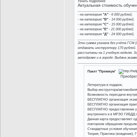
Узнать подробнее
Актуальная стоимость обуче
-
на категорию
"A"
-
6 000 рублей;
-
на категорию
"В"
-
14 000 рублей;
-
на категорию
"С"
-
15 000 рублей;
-
на категорию
"Е"
-
21 000 рублей;
-
на категорию
"Д"
-
24 000 рублей;
Эта сумма указана без учёта ГСМ (
отдавать инструктору 170 рублей. В
рассчитаны на 1 учебную неделю. З
автодроме и в городе. Выдача экза
Пакет "Премиум
"
Приобрет
Литература в подарок;
Выбор инструктора/автомобиля
Возможность пересдачи внутре
БЕСПЛАТНО организация экзам
БЕСПЛАТНО организация практи
БЕСПЛАТНО предоставление уче
внутреннего и в МРЭО ГИБДД г
Данная карта предоставляет о
повторном обращении предъяв
Стандартные условия обучения
Теория, Практика (вождение), 