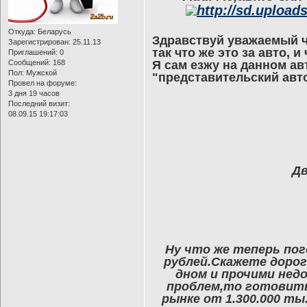
Откуда:
Беларусь
Здравствуй уважаемый чи
Зарегистрирован
: 25.11.13
так что же это за авто, 
Приглашений:
0
Сообщений:
168
Я сам езжу на данном ав
Пол:
Мужской
"представительский авто
Провел на форуме:
3 дня 19 часов
Последний визит:
08.09.15 19:17:03
Дв
Ну что же теперь пог
рублей.Скажете доро
дном и прочими нед
проблем,то готовить
рынке от 1.300.000 ты