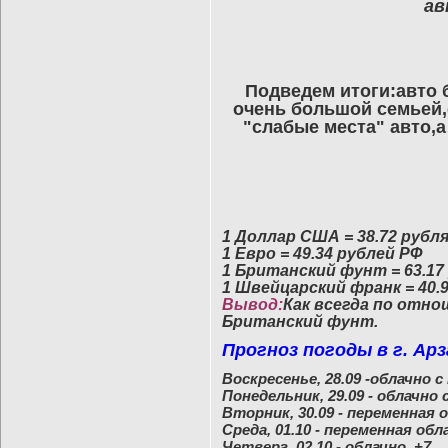
ав
Подведем итоги:авто 
очень большой семьей,е
"слабые места" авто,а
1 Доллар США = 38.72 рубл
1 Евро = 49.34 рублей РФ
1 Британский фунт = 63.17
1 Швейцарский франк = 40.
Вывод:
Как всегда по отн
Британский фунт.
Прогноз погоды в г. Арза
Воскресенье, 28.09 -облачно с
Понедельник, 29.09 - облачно
Вторник, 30.09 - переменная 
Среда, 01.10 - переменная обл
Четверг, 02.10 - облачно, +7