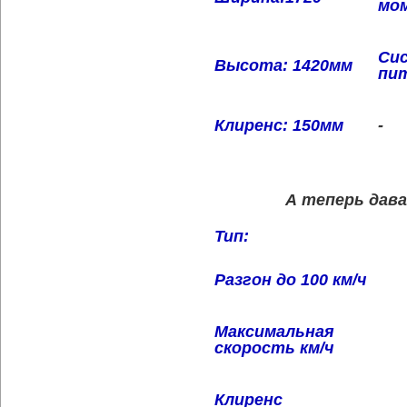
мом
Си
Высота: 1420мм
пи
Клиренс: 150мм
-
А теперь дав
Тип:
Разгон до 100 км/ч
Максимальная
скорость км/ч
Клиренс