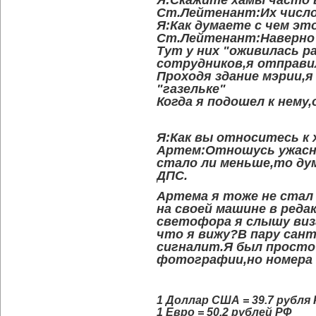
Ст.Лейтенант:Их число
Я:Как думаете с чем эт
Ст.Лейтенант:Наверно
Тут у них "оживилась р
сотрудников,я отправи
Проходя здание мэрии,я
"газельке"
Когда я подошел к нему
Я:Как вы относитесь к 
Артем:Отношусь ужасно
стало ли меньше,то ду
ДПС.
Артема я тоже не стал
на своей машине в редак
светофора я слышу визг
что я вижу?В пару сан
сигналит.Я был просто
фотографии,но номера 
1 Доллар США = 39.7 рубля
1 Евро = 50.2 рублей РФ