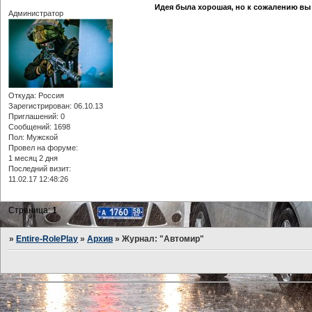
Идея была хорошая, но к сожалению вы 
Администратор
Откуда:
Россия
Зарегистрирован
: 06.10.13
Приглашений:
0
Сообщений:
1698
Пол:
Мужской
Провел на форуме:
1 месяц 2 дня
Последний визит:
11.02.17 12:48:26
Страница:
1
»
Entire-RolePlay
»
Архив
»
Журнал: "Автомир"