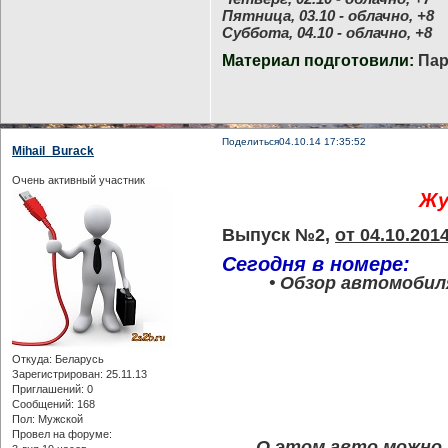
Пятница, 03.10 - облачно, +8
Суббота, 04.10 - облачно, +8
Материал подготовили:
Пар
Поделиться
04.10.14 17:35:52
Mihail_Burack
Очень активный участник
Жу
Выпуск №2,
от 04.10.201
Сегодня в номере:
• Обзор автомобиля
Откуда:
Беларусь
Зарегистрирован
: 25.11.13
Приглашений:
0
Сообщений:
168
Пол:
Мужской
Провел на форуме:
О этом авто можно 