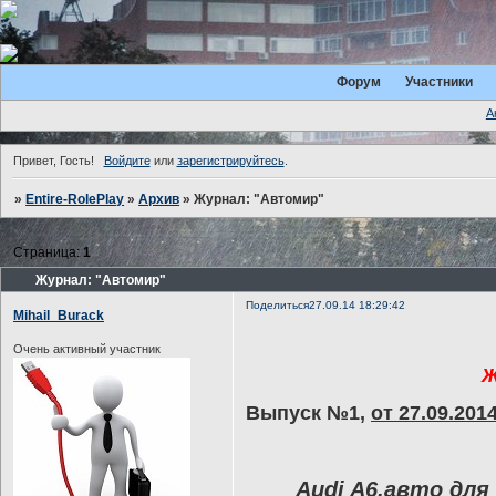
Форум
Участники
А
Привет, Гость!
Войдите
или
зарегистрируйтесь
.
»
Entire-RolePlay
»
Архив
»
Журнал: "Автомир"
Страница:
1
Журнал: "Автомир"
Поделиться
27.09.14 18:29:42
Mihail_Burack
Очень активный участник
Ж
Выпуск №1,
от 27.09.201
Audi A6,авто для