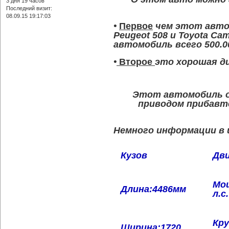
3 дня 19 часов
Последний визит:
08.09.15 19:17:03
•
Первое
чем этот авто
Peugeot 508 и Toyota Ca
автомобиль всего 500.0
•
Второе
это хорошая ди
Этот автомобиль о
приводом прибавт
Немного информации в
Кузов
Дв
Мо
Длина:4486мм
л.с.
Кр
Ширина:1720