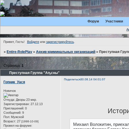
Форум
Участники
А
Привет, Гость!
Войдите
или
зарегистрируйтесь
.
»
Entire-RolePlay
»
Архив криминальных организаций
»
Преступная Гру
Страница:
1
Преступная Группа "Аҧсны"
Поделиться
30.08.14 04:01:07
Гопник_Уася
Новичок
Откуда:
Дворы 23 мкр.
Зарегистрирован
: 27.12.13
Приглашений:
0
Истори
Сообщений:
9
Пол:
Мужской
Возраст:
27
[1998-10-09]
Михаил Волокитин, приехал 
Провел на форуме: