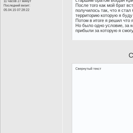
старшим братом Богдан Кри
11 часов 27 минут
После того как мой брат вс
Последний визит:
получилось так, что я стал
05.04.15 07:28:22
территорию которую я буду
Потом в итоге я решил что 
Но было одно условие, за 
прибыли за которую я смог
С
Свернутый текст