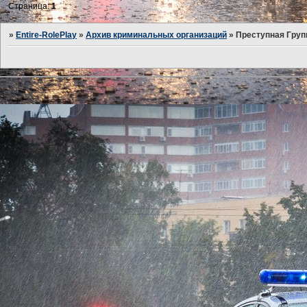
Страница:
1
»
Entire-RolePlay
»
Архив криминальных организаций
»
Преступная Гру