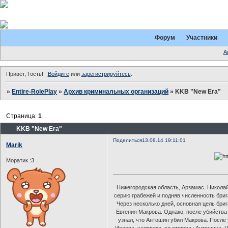
Форум
Участники
А
Привет, Гость!
Войдите
или
зарегистрируйтесь
.
»
Entire-RolePlay
»
Архив криминальных организаций
»
KKB "New Era"
Страница:
1
KKB "New Era"
Поделиться
13.08.14 19:11:01
Marik
Моратик :3
Нижегородская область, Арзамас. Никола
серию грабежей и подняв численность бриг
Через несколько дней, основная цель бри
Евгения Макрова. Однако, после убийства
узнал, что Антошин убил Макрова. После
Исаева, человека, со стороны Антошина. 