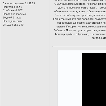
Зарегистрирован
: 21.11.13
ОМОН'а в доме Крестова. Николай Тихвин 
Приглашений:
0
достаточное количество людей, Покори
Сообщений:
507
объявили в розыск, а кто-то был задержан
Провел на форуме:
После освобождения Крестова, почти вся
10 дней 2 часа
Единственный, кто был задержан, был Артё
Последний визит:
освобожден, а Покорин засуетился и по
28.12.14 15:31:40
однако, Покорин тут же поменял решени
Лобана, а Покорин пулю в Крестова, в ито
Бригады прибыл в Арзамас, с нескольник
бригады ст