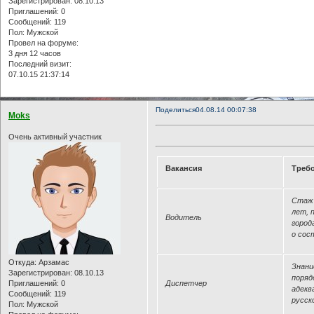
Зарегистрирован
: 08.10.13
Приглашений:
0
Сообщений:
119
Пол:
Мужской
Провел на форуме:
3 дня 12 часов
Последний визит:
07.10.15 21:37:14
Поделиться
04.08.14 00:07:38
Moks
Очень активный участник
Вакансия
Треб
Стаж 
лет, 
Водитель
город
о сос
Откуда:
Арзамас
Знани
Зарегистрирован
: 08.10.13
поряд
Приглашений:
0
Диспетчер
адекв
Сообщений:
119
русск
Пол:
Мужской