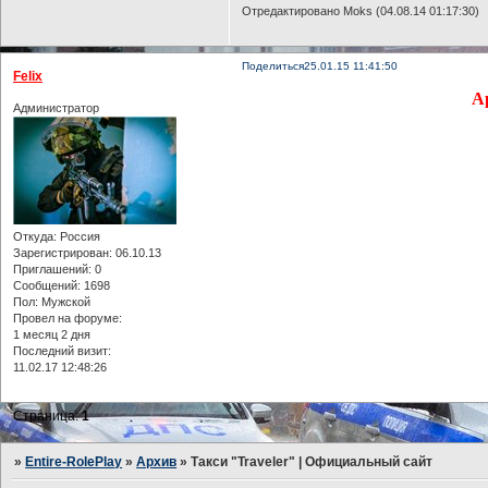
Отредактировано Moks (04.08.14 01:17:30)
Поделиться
25.01.15 11:41:50
Felix
Ар
Администратор
Откуда:
Россия
Зарегистрирован
: 06.10.13
Приглашений:
0
Сообщений:
1698
Пол:
Мужской
Провел на форуме:
1 месяц 2 дня
Последний визит:
11.02.17 12:48:26
Страница:
1
»
Entire-RolePlay
»
Архив
»
Такси "Traveler" | Официальный сайт