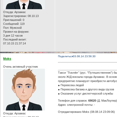
Откуда:
Арзамас
Зарегистрирован
: 08.10.13
Приглашений:
0
Сообщений:
119
Пол:
Мужской
Провел на форуме:
3 дня 12 часов
Последний визит:
07.10.15 21:37:14
Поделиться
03.08.14 23:56:30
Moks
Очень активный участник
Такси
"Traveler"
(рус. "Путешественник") бы
около Ж/Д вокзала города Арзамас. В основ
предприятие планирует приобрести автобус
● Перевозка людей
● Перевозка багажа и другого вида грузов
● Оказание услуг диспетчерской службы
Телефон для справок:
69020
(Д. МакЛоупер)
Адрес электронной почты: -
Отредактировано Moks (08.08.14 23:09:06)
Откуда:
Арзамас