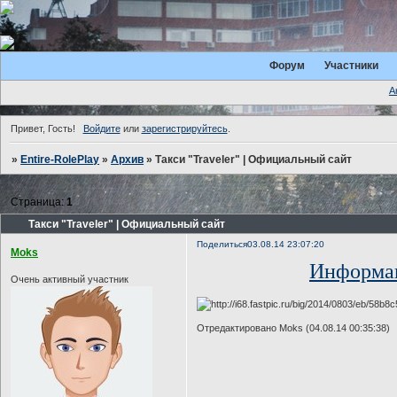
Форум
Участники
А
Привет, Гость!
Войдите
или
зарегистрируйтесь
.
»
Entire-RolePlay
»
Архив
»
Такси "Traveler" | Официальный сайт
Страница:
1
Такси "Traveler" | Официальный сайт
Поделиться
03.08.14 23:07:20
Moks
Информа
Очень активный участник
Отредактировано Moks (04.08.14 00:35:38)