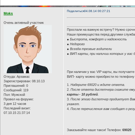
Поделиться
04.08.14 00:27:21
Moks
Очень активный участник
Проспали на важную встречу? Нужно срочно 
Наши преимущества перед другими служба
● Быстрота, комфорт и надежность
● Недорого
● Всегда трезвые водители
● ВИП карты, при наличии которых у вас 
При наличии у вас VIP карты, вы получаете 
Откуда:
Арзамас
ВИП- карту можно приобрести по телефону 
Зарегистрирован
: 08.10.13
1.
Наберите 69020 и ждите ответа.
Приглашений:
0
2.
После ответа диспетчера скажите ему: 
Сообщений:
119
карты - 10 рублей
.
Пол:
Мужской
Провел на форуме:
3.
После этого диспетчер продиктует Вам
3 дня 12 часов
укажет.
Последний визит:
4.
После перечисления вам сообщат о ре
07.10.15 21:37:14
Заказывайте наше такси! Телефон:
69020