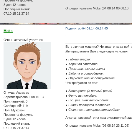
Провел на форуме:
3 дня 12 часов
Отредактировано Moks (04.08.14 00:08:10)
Последний визит:
07.10.15 21:37:14
Поделиться
04.08.14 00:14:45
Moks
Очень активный участник
Есть личная машина? Не знаете, куда пойт
Мы
предлагаем Вам следующие условия:
● Гибкий график
● Хорошая зарплата
● Премиальные выплаты
● Забота о сотрудниках
● Обучение новых сотрудников
Что требуется от
вас
:
● Ваше фото (в полный рост)
Откуда:
Арзамас
● Фото автомобиля
Зарегистрирован
: 08.10.13
● Гос. рег. знак автомобиля
Приглашений:
0
● Сканы паспорта и справки
Сообщений:
119
● Скан тех. паспорта автомобиля
Пол:
Мужской
Провел на форуме:
Анкета присылайте на наш электронный адр
3 дня 12 часов
Последний визит:
Отредактировано Moks (08.08.14 23:11:08)
07.10.15 21:37:14