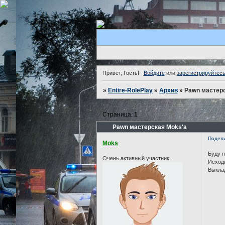
Привет, Гость!
Войдите
или
зарегистрируйтес
»
Entire-RolePlay
»
Архив
»
Pawn мастерс
Страница:
1
Pawn мастерская Moks'а
Подел
Moks
Буду п
Очень активный участник
Исход
Выкла