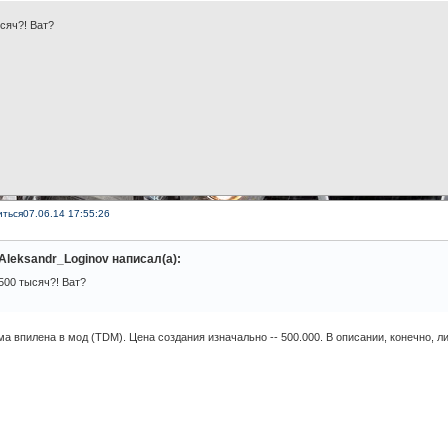
сяч?! Ват?
иться
07.06.14 17:55:26
Aleksandr_Loginov написал(а):
500 тысяч?! Ват?
а впилена в мод (TDM). Цена создания изначально -- 500.000. В описании, конечно, л