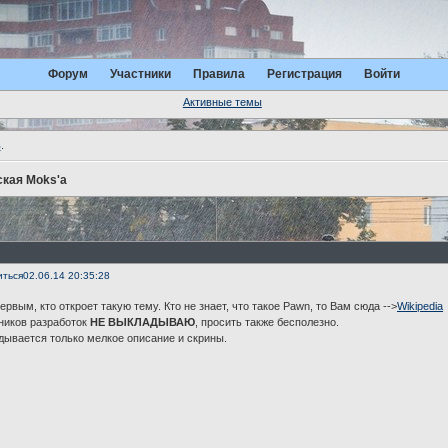
Форум
Участники
Правила
Регистрация
Войти
Активные темы
ь
.
кая Moks'а
иться
02.06.14 20:35:28
ервым, кто откроет такую тему. Кто не знает, что такое Pawn, то Вам сюда -->
Wikipedia
ников разработок
НЕ ВЫКЛАДЫВАЮ
, просить также бесполезно.
дывается только мелкое описание и скрины.