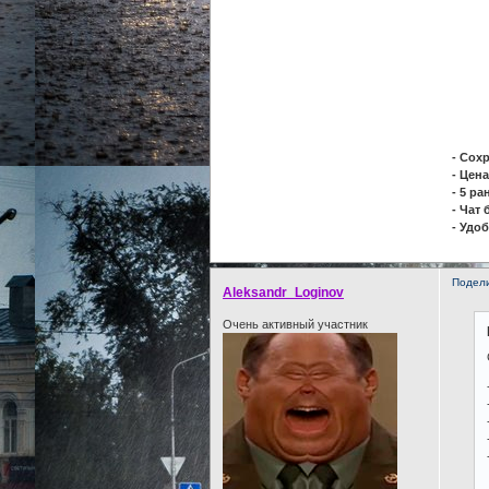
- Сох
- Цена
- 5 ра
- Чат
- Удо
Подел
Aleksandr_Loginov
Очень активный участник