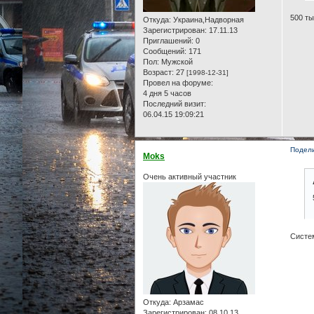
500 ты
Откуда:
Украина,Надворная
Зарегистрирован
: 17.11.13
Приглашений:
0
Сообщений:
171
Пол:
Мужской
Возраст:
27
[1998-12-31]
Провел на форуме:
4 дня 5 часов
Последний визит:
06.04.15 19:09:21
Подел
Moks
Очень активный участник
Систем
Откуда:
Арзамас
Зарегистрирован
: 08.10.13