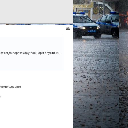
66
ют.когда перезахожу всё норм спустя 10-
рекомендовано)
.