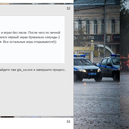
63
и играл без лагов .После чего по личной
вился чёрный экран буквально секунды 2
я. Все остальные игры открываются!))
 найдите там gta_sa.exe и завершите процесс..
64