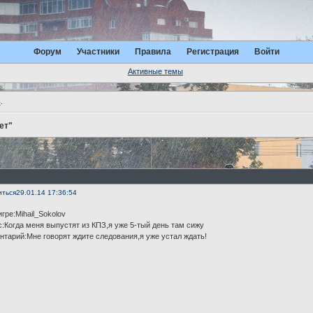
Форум
Участники
Правила
Регистрация
Войти
Активные темы
ь
.
ет"
иться
29.01.14 17:36:54
игре:Mihail_Sokolov
:Когда меня выпустят из КПЗ,я уже 5-тый день там сижу
тарий:Мне говорят ждите следования,я уже устал ждать!