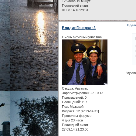
12 часов 19 минут
Последний визит:
01.08.14 16:29:31
Подел
Владик Генерал :3
Очень активный участник
Здрав
Откуда:
Арзамас
Зарегистрирован
: 22.10.13
Приглашений:
0
Сообщений:
197
Пол:
Мужской
Возраст:
12
[2013-09-21]
Провел на форуме:
4 дня 23 часа
Последний визит:
27.09.14 21:23:06