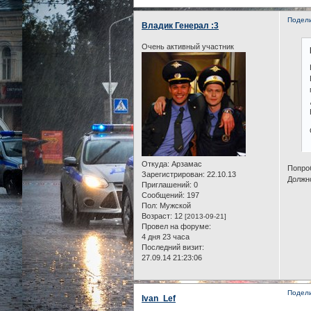
Подел
Владик Генерал :3
Очень активный участник
Откуда:
Арзамас
Попроб
Зарегистрирован
: 22.10.13
Должн
Приглашений:
0
Сообщений:
197
Пол:
Мужской
Возраст:
12
[2013-09-21]
Провел на форуме:
4 дня 23 часа
Последний визит:
27.09.14 21:23:06
Подел
Ivan_Lef