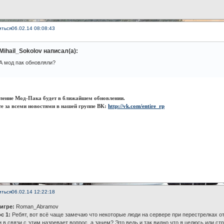
иться
06.02.14 08:08:43
Mihail_Sokolov написал(а):
А мод пак обновляли?
ление Мод-Пака будет в ближайшем обновлении.
е за всеми новостями в нашей группе ВК:
http://vk.com/entire_rp
иться
06.02.14 12:22:18
 игре:
Roman_Abramov
с 1:
Ребят, вот всё чаще замечаю что некоторые люди на сервере при перестрелках о
и в связи с этим назревает вопрос, а зачем? Это ведь и так видно что я целюсь или стр