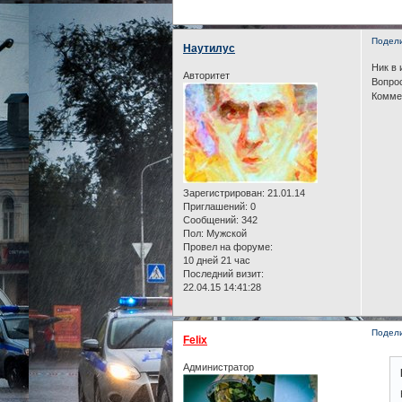
Подел
Наутилус
Ник в 
Авторитет
Вопрос
Коммен
Зарегистрирован
: 21.01.14
Приглашений:
0
Сообщений:
342
Пол:
Мужской
Провел на форуме:
10 дней 21 час
Последний визит:
22.04.15 14:41:28
Подел
Felix
Администратор