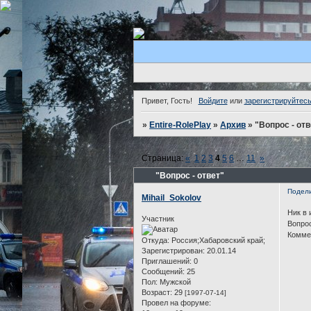
Привет, Гость!
Войдите
или
зарегистрируйтес
»
Entire-RolePlay
»
Архив
»
"Вопрос - отв
Страница:
«
1
2
3
4
5
6
…
11
»
"Вопрос - ответ"
Подел
Mihail_Sokolov
Ник в 
Участник
Вопрос
Коммен
Откуда:
Россия;Хабаровский край;
Зарегистрирован
: 20.01.14
Приглашений:
0
Сообщений:
25
Пол:
Мужской
Возраст:
29
[1997-07-14]
Провел на форуме: