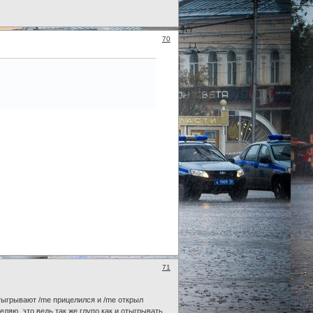
70
71
тыгрывают /me прицелился и /me открыл
еляю, это ведь так же глупо как и отыгрывать