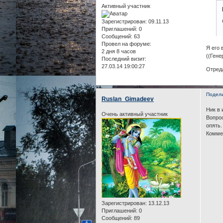
Активный участник
Зарегистрирован
: 09.11.13
Приглашений:
0
Сообщений:
63
Провел на форуме:
Я его 
2 дня 8 часов
((Гене
Последний визит:
27.03.14 19:00:27
Отреда
Подел
Ruslan_Gimadeev
Ник в 
Очень активный участник
Вопрос
опять.
Комме
Зарегистрирован
: 13.12.13
Приглашений:
0
Сообщений:
89