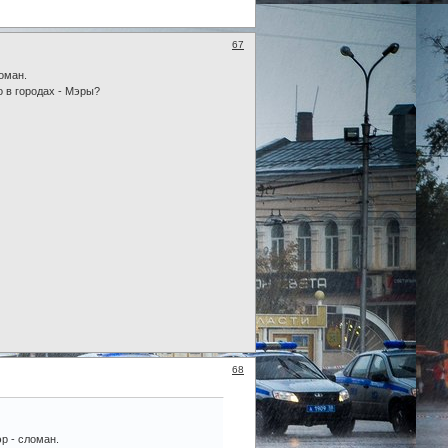
67
оман.
о в городах - Мэры?
68
р - сломан.