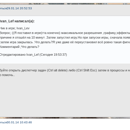
иться
29.01.14 20:52:53
Ivan_Lef написал(а):
Ник в игре; Ivan_Lev
Вопрос; ((Я поставил в игре(гта конечно) максимальное разрешения ,графику,эффекты 
причине я отошёл на 10 минут .Затем запустил игру.Но при запуски игры, сначала поя
,затем игра закрылась .Что делать?Я уже даже её переустановил всё ровно такая фигн
Комментарий ;Что делать?
Отредактировано Ivan_Lef (Сегодня 19:53:37)
уйте открыть диспетчер задач (Ctrl alt delete) либо (Ctrl Shift Esc) затем в процессы и
о помочь..
иться
30.01.14 10:43:46