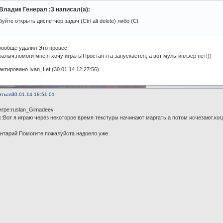
Владик Генерал :3 написал(а):
буйте открыть диспетчер задач (Ctrl alt delete) либо (Ct
вообще удалил Это процес
ралыч,помоги мне!я хочу играть!Простая гта запускается, а вот мультиплэер нет!))
ктировано Ivan_Lef (30.01.14 12:27:56)
иться
30.01.14 18:51:01
игре:ruslan_Gimadeev
:Вот я играю через некоторое время текстуры начинают маргать а потом исчезают.ког
нтарий Помогите пожалуйста надоело уже