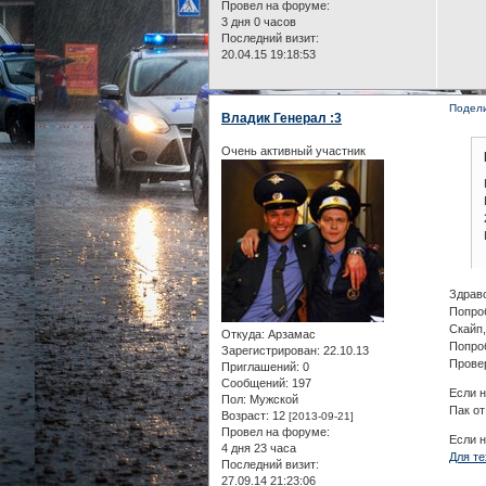
Провел на форуме:
3 дня 0 часов
Последний визит:
20.04.15 19:18:53
Подел
Владик Генерал :3
Очень активный участник
Здрав
Попро
Скайп,
Откуда:
Арзамас
Попро
Зарегистрирован
: 22.10.13
Провер
Приглашений:
0
Сообщений:
197
Если 
Пол:
Мужской
Пак от
Возраст:
12
[2013-09-21]
Провел на форуме:
Если н
4 дня 23 часа
Для те
Последний визит:
27.09.14 21:23:06