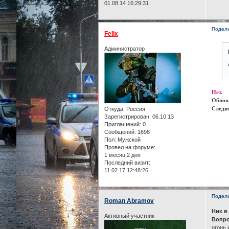
01.08.14 16:29:31
Подел
Felix
Администратор
Нет.
Обнов
Следит
Откуда:
Россия
Зарегистрирован
: 06.10.13
Приглашений:
0
Сообщений:
1698
Пол:
Мужской
Провел на форуме:
1 месяц 2 дня
Последний визит:
11.02.17 12:48:26
Подел
Roman Abramov
Ник в
Активный участник
Вопро
огонь,