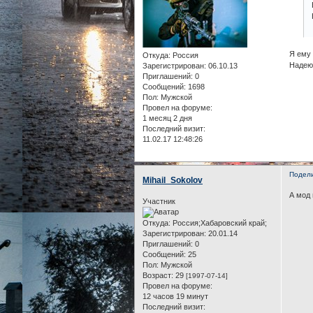
Я ему 
Откуда:
Россия
Надеюс
Зарегистрирован
: 06.10.13
Приглашений:
0
Сообщений:
1698
Пол:
Мужской
Провел на форуме:
1 месяц 2 дня
Последний визит:
11.02.17 12:48:26
Подел
Mihail_Sokolov
А мод 
Участник
Откуда:
Россия;Хабаровский край;
Зарегистрирован
: 20.01.14
Приглашений:
0
Сообщений:
25
Пол:
Мужской
Возраст:
29
[1997-07-14]
Провел на форуме:
12 часов 19 минут
Последний визит: