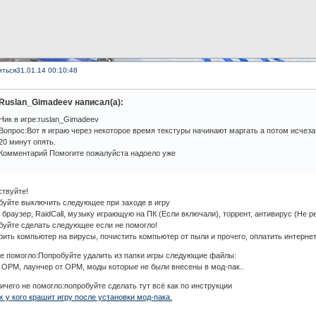
иться
31.01.14 00:10:48
Ruslan_Gimadeev написал(а):
Ник в игре:ruslan_Gimadeev
Вопрос:Вот я играю через некоторое время текстуры начинают маргать а потом исчеза
20 минут опять.
Комментарий Помогите пожалуйста надоело уже
ствуйте!
буйте выключить следующее при заходе в игру
 браузер, RaidCall, музыку играющую на ПК (Если включали), торрент, антивирус (Не 
буйте сделать следующее если не помогло!
ить компьютер на вирусы, почистить компьютер от пыли и прочего, оплатить интернет
не помогло:Попробуйте удалить из папки игры следующие файлы:
 ОРМ, лаунчер от ОРМ, моды которые не были внесены в мод-пак..
ичего не помогло:попробуйте сделать тут всё как по инструкции
х у кого крашит игру после установки мод-пака.