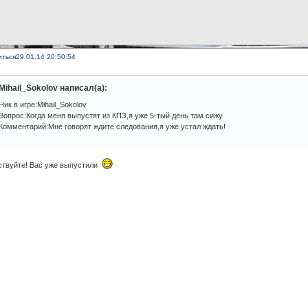
иться
29.01.14 20:50:54
Mihail_Sokolov написал(а):
Ник в игре:Mihail_Sokolov
Вопрос:Когда меня выпустят из КПЗ,я уже 5-тый день там сижу
Комментарий:Мне говорят ждите следования,я уже устал ждать!
ствуйте! Вас уже выпустили