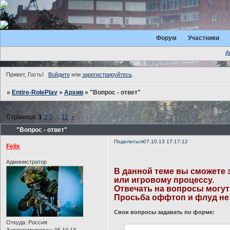
Форум
Участники
А
Привет, Гость!
Войдите
или
зарегистрируйтесь
.
»
Entire-RolePlay
»
Архив
»
"Вопрос - ответ"
Страница:
1
2
3
…
11
»
"Вопрос - ответ"
Поделиться
07.10.13 17:17:12
Felix
Администратор
В данной теме вы сможете
или игровому процессу.
Отвечать на вопросы могут
Просьба оффтоп и флуд не
Свои вопросы задавать по форме:
Откуда:
Россия
Зарегистрирован
: 06.10.13