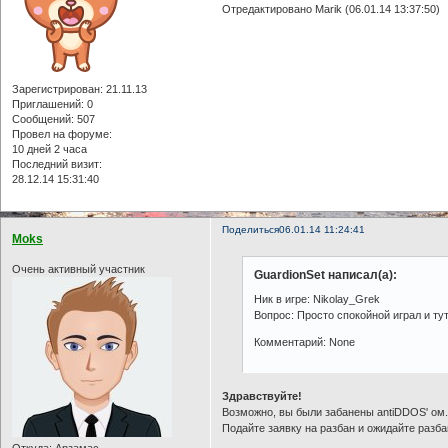
Отредактировано Marik (06.01.14 13:37:50)
Зарегистрирован
: 21.11.13
Приглашений:
0
Сообщений:
507
Провел на форуме:
10 дней 2 часа
Последний визит:
28.12.14 15:31:40
Поделиться
06.01.14 11:24:41
Moks
Очень активный участник
GuardionSet написал(а):
Ник в игре: Nikolay_Grek
Вопрос: Просто спокойной играл и тут
Комментарий: None
Здравствуйте!
Возможно, вы были забанены antiDDOS' ом
Подайте заявку на разбан и ожидайте разба
Откуда:
Арзамас