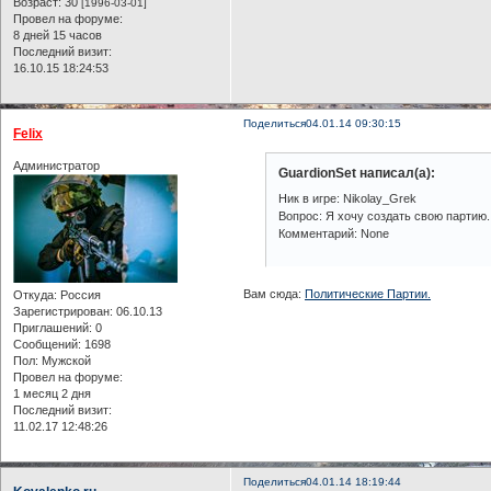
Возраст:
30
[1996-03-01]
Провел на форуме:
8 дней 15 часов
Последний визит:
16.10.15 18:24:53
Поделиться
04.01.14 09:30:15
Felix
Администратор
GuardionSet написал(а):
Ник в игре: Nikolay_Grek
Вопрос: Я хочу создать свою партию
Комментарий: None
Вам сюда:
Политические Партии.
Откуда:
Россия
Зарегистрирован
: 06.10.13
Приглашений:
0
Сообщений:
1698
Пол:
Мужской
Провел на форуме:
1 месяц 2 дня
Последний визит:
11.02.17 12:48:26
Поделиться
04.01.14 18:19:44