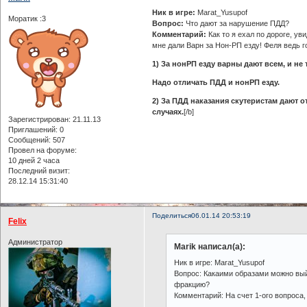
Ник в игре:
Marat_Yusupof
Моратик :3
Вопрос:
Что дают за нарушение ПДД?
Комментарий:
Как то я ехал по дороге, ув
мне дали Варн за Нон-РП езду! Феля ведь го
1) За нонРП езду варны дают всем, и не
Надо отличать ПДД и нонРП езду.
2) За ПДД наказания скутеристам дают о
случаях.
[/b]
Зарегистрирован
: 21.11.13
Приглашений:
0
Сообщений:
507
Провел на форуме:
10 дней 2 часа
Последний визит:
28.12.14 15:31:40
Поделиться
06.01.14 20:53:19
Felix
Администратор
Marik написал(а):
Ник в игре: Marat_Yusupof
Вопрос: Какаими образами можно выйт
фракцию?
Комментарий: На счет 1-ого вопроса,