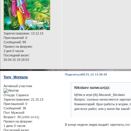
Зарегистрирован
: 13.12.13
Приглашений:
0
Сообщений:
89
Провел на форуме:
3 дня 0 часов
Последний визит:
20.04.15 19:18:53
Поделиться
08.01.14 13:38:48
Tony_Montana
Активный участник
Nikolaev написал(а):
b]Ник в игре:[/b] Alexandr_Nicolaev
Откуда:
Саранск
Зарегистрирован
: 21.10.13
Вопрос: сколько начисляется зарпла
Приглашений:
0
Комментарий: брал работы в мэрии, п
Сообщений:
38
для всех работ, или у меня баг какой-
Пол:
Мужской
Возраст:
30
[1995-10-01]
Провел на форуме:
В конце недели лидер выдаёт зарплаты,это 
1 день 0 часов
Последний визит: