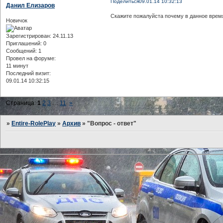
Поделиться
09.01.14 10:32:13
Данил Елизаров
Скажите пожалуйста почему в данное время н
Новичок
Зарегистрирован
: 24.11.13
Приглашений:
0
Сообщений:
1
Провел на форуме:
11 минут
Последний визит:
09.01.14 10:32:15
Страница:
1
2
3
…
11
»
»
Entire-RolePlay
»
Архив
»
"Вопрос - ответ"