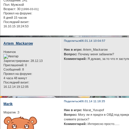
Сообщений:
241
Пол:
Мужской
Возраст:
30
[1996-03-01]
Провел на форуме:
8 дней 15 часов
Последний визит:
16.10.15 18:24:53
Поделиться
06.01.14 10:04:57
Artem_Mackarow
Ник в игре:
Artem_Mackarow
Новичок
Вопрос:
Почему меня забанили?
Комментарий:
Я думаю, за то что я заступ
Зарегистрирован
: 28.12.13
Приглашений:
0
Сообщений:
8
Провел на форуме:
4 часа 48 минут
Последний визит:
16.12.14 19:12:05
Поделиться
06.01.14 11:18:35
Marik
Ник в игре:
Marat_Yusupof
Моратик :3
Вопрос:
Могу ли я придти в ОВД под прикры
снимите розыск?
Комментарий:
Интересно просто......