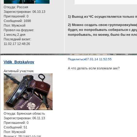
Откуда:
Россия
Зарегистрирован
: 06.10.13
Приглашений:
0
1) Выход из ЧС осуществляется только 
Сообщений:
1698
2) Можно создать свою группировку/маф
Пол:
Мужской
будет, но попробывать собираться с др
Провел на форуме:
попробывать, по моему, было бы не пло
1 месяц 2 дня
Последний визит:
11.02.17 12:48:26
Поделиться
07.01.14 11:52:55
Vldik_Botskalyov
А что делать если взломали акк?
Активный участник
Откуда:
Брянская область
Зарегистрирован
: 06.11.13
Приглашений:
0
Сообщений:
51
Пол:
Мужской
Возраст:
28
[1997-10-19]