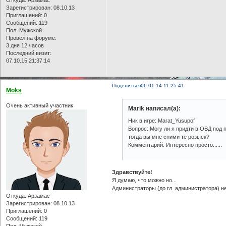
Зарегистрирован
: 08.10.13
Приглашений:
0
Сообщений:
119
Пол:
Мужской
Провел на форуме:
3 дня 12 часов
Последний визит:
07.10.15 21:37:14
Поделиться
06.01.14 11:25:41
Moks
Очень активный участник
Marik написал(а):
Ник в игре: Marat_Yusupof
Вопрос: Могу ли я придти в ОВД под п
тогда вы мне сними те розыск?
Комментарий: Интересно просто......
Здравствуйте!
Я думаю, что можно но...
Администраторы (до гл. администратора) н
Откуда:
Арзамас
Зарегистрирован
: 08.10.13
Приглашений:
0
Сообщений:
119
Пол:
Мужской