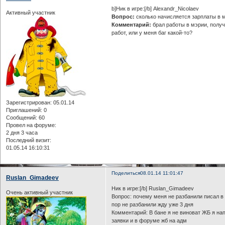
b]Ник в игре:[/b] Alexandr_Nicolaev
Активный участник
Вопрос:
сколько начисляется зарплаты в 
Комментарий:
брал работы в мэрии, получ
работ, или у меня баг какой-то?
Зарегистрирован
: 05.01.14
Приглашений:
0
Сообщений:
60
Провел на форуме:
2 дня 3 часа
Последний визит:
01.05.14 16:10:31
Поделиться
08.01.14 11:01:47
Ruslan_Gimadeev
Ник в игре:[/b] Ruslan_Gimadeev
Очень активный участник
Вопрос: почему меня не разбанили писал в
пор не разбанили жду уже 3 дня
Комментарий: В бане я не виноват ЖБ я нап
заявки и в форуме жб на адм