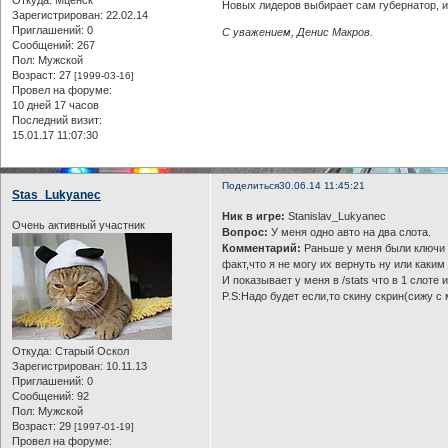
Откуда:
Мценск
Новых лидеров выбирает сам губернатор, ид
Зарегистрирован
: 22.02.14
Приглашений:
0
С уважением, Денис Макров.
Сообщений:
267
Пол:
Мужской
Возраст:
27
[1999-03-16]
Провел на форуме:
10 дней 17 часов
Последний визит:
15.01.17 11:07:30
Поделиться
30.06.14 11:45:21
Stas_Lukyanec
Ник в игре:
Stanislav_Lukyanec
Очень активный участник
Вопрос:
У меня одно авто на два слота.
Комментарий:
Раньше у меня были ключи от
факт,что я не могу их вернуть ну или каким
И показывает у меня в /stats что в 1 слоте и
P.S:Надо будет если,то скину скрин(сижу с
Откуда:
Старый Оскол
Зарегистрирован
: 10.11.13
Приглашений:
0
Сообщений:
92
Пол:
Мужской
Возраст:
29
[1997-01-19]
Провел на форуме: