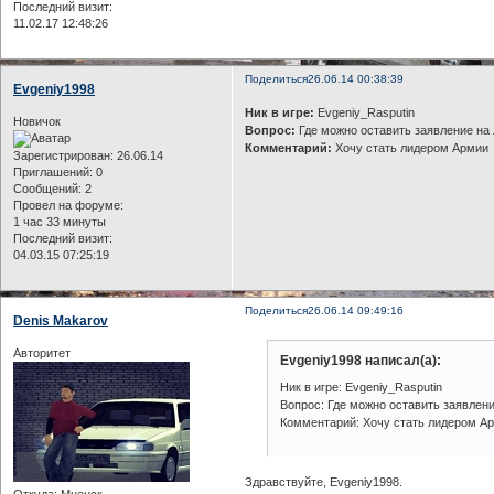
Последний визит:
11.02.17 12:48:26
Поделиться
26.06.14 00:38:39
Evgeniy1998
Ник в игре:
Evgeniy_Rasputin
Новичок
Вопрос:
Где можно оставить заявление на
Комментарий:
Хочу стать лидером Армии
Зарегистрирован
: 26.06.14
Приглашений:
0
Сообщений:
2
Провел на форуме:
1 час 33 минуты
Последний визит:
04.03.15 07:25:19
Поделиться
26.06.14 09:49:16
Denis Makarov
Авторитет
Evgeniy1998 написал(а):
Ник в игре: Evgeniy_Rasputin
Вопрос: Где можно оставить заявлени
Комментарий: Хочу стать лидером А
Здравствуйте, Evgeniy1998.