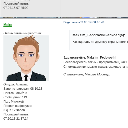
Последний визит:
07.04.15 07:45:02
Поделиться
03.06.14 08:46:44
Moks
Очень активный участник
Maksim_Fedorovihi написал(а):
Как сделать по другому скрины если 
Здравствуйте, Maksim_Fedorovihi
Воспользуйтесь такими программами, как Fr
С помощью них можно делать скриншоты из
С уважением, Максим Мистер.
Откуда:
Арзамас
Зарегистрирован
: 08.10.13
Приглашений:
0
Сообщений:
119
Пол:
Мужской
Провел на форуме:
3 дня 12 часов
Последний визит:
07.10.15 21:37:14