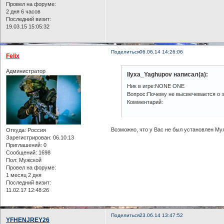
Провел на форуме:
2 дня 6 часов
Последний визит:
19.03.15 15:05:32
Поделиться
06.06.14 14:26:06
Felix
Администратор
Ilyxa_Yaghupov написал(а):
Ник в игре:NONE ONE
Вопрос:Почему не высвечевается о з
Комментарий:
Возможно, что у Вас не был установлен Мул
Откуда:
Россия
Зарегистрирован
: 06.10.13
Приглашений:
0
Сообщений:
1698
Пол:
Мужской
Провел на форуме:
1 месяц 2 дня
Последний визит:
11.02.17 12:48:26
Поделиться
23.06.14 13:47:52
YFHENJREY26