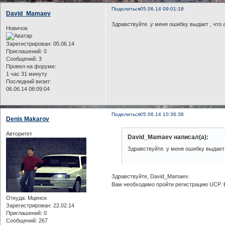
Поделиться
05.06.14 09:01:18
David_Mamaev
Здравствуйте. у меня ошибку выдает , что а
Новичок
Зарегистрирован
: 05.06.14
Приглашений:
0
Сообщений:
3
Провел на форуме:
1 час 31 минуту
Последний визит:
06.06.14 08:09:04
Поделиться
05.06.14 10:36:38
Denis Makarov
Авторитет
David_Mamaev написал(а):
Здравствуйте. у меня ошибку выдает ,
Здравствуйте, David_Mamaev.
Вам необходимо пройти регистрацию UCP. 
Откуда:
Мценск
Зарегистрирован
: 22.02.14
Приглашений:
0
Сообщений:
267