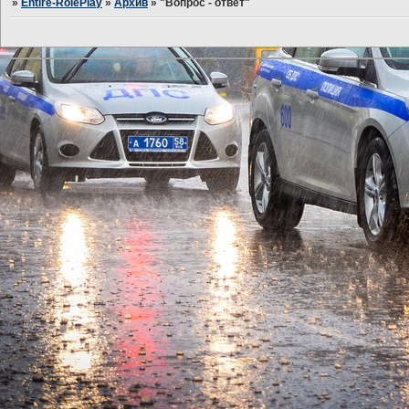
»
Entire-RolePlay
»
Архив
»
"Вопрос - ответ"