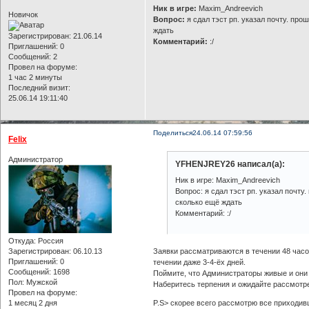
Ник в игре:
Maxim_Andreevich
Новичок
Вопрос:
я сдал тэст рп. указал почту. пр
ждать
Зарегистрирован
: 21.06.14
Комментарий:
:/
Приглашений:
0
Сообщений:
2
Провел на форуме:
1 час 2 минуты
Последний визит:
25.06.14 19:11:40
Поделиться
24.06.14 07:59:56
Felix
Администратор
YFHENJREY26 написал(а):
Ник в игре: Maxim_Andreevich
Вопрос: я сдал тэст рп. указал почт
сколько ещё ждать
Комментарий: :/
Откуда:
Россия
Заявки рассматриваются в течении 48 часо
Зарегистрирован
: 06.10.13
Приглашений:
0
течении даже 3-4-ёх дней.
Сообщений:
1698
Поймите, что Администраторы живые и они 
Пол:
Мужской
Наберитесь терпения и ожидайте рассмотре
Провел на форуме:
P.S> скорее всего рассмотрю все приходив
1 месяц 2 дня