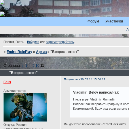
Форум
Участники
А
Привет, Гость!
Войдите
или
зарегистрируйтесь
.
»
Entire-RolePlay
»
Архив
»
"Вопрос - ответ"
Страница:
«
1
…
9
10
11
"Вопрос - ответ"
Поделиться
30.05.14 15:50:12
Felix
Администратор
Vladimir_Belov написал(а):
Ник в игре: Vladimir_Romadin
Вопрос: Как исправить графику в наст
Комментарий: Буду рад если вы мне п
Вы до этого пользовались "CamHack'ом"?
Откуда:
Россия
Зарегистрирован
: 06.10.13