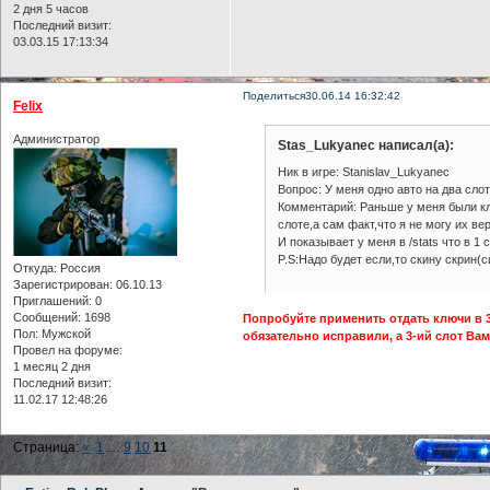
2 дня 5 часов
Последний визит:
03.03.15 17:13:34
Поделиться
30.06.14 16:32:42
Felix
Администратор
Stas_Lukyanec написал(а):
Ник в игре: Stanislav_Lukyanec
Вопрос: У меня одно авто на два слот
Комментарий: Раньше у меня были ключ
слоте,а сам факт,что я не могу их ве
И показывает у меня в /stats что в 1 с
P.S:Надо будет если,то скину скрин(
Откуда:
Россия
Зарегистрирован
: 06.10.13
Приглашений:
0
Сообщений:
1698
Попробуйте применить отдать ключи в 3-
Пол:
Мужской
обязательно исправили, а 3-ий слот Ва
Провел на форуме:
1 месяц 2 дня
Последний визит:
11.02.17 12:48:26
Страница:
«
1
…
9
10
11