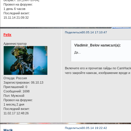
[1997-10-04]
Провел на форуме:
1 день 6 часов
Последний визит:
15.11.14 21:09:32
Поделиться
30.05.14 17:10:47
Felix
Администратор
Vladimir_Belov написал(а):
Да...
Включите его и прочитав гайды по CamHack'
чего закройте камхак, изображение вроде и 
Откуда:
Россия
Зарегистрирован
: 06.10.13
Приглашений:
0
Сообщений:
1698
Пол:
Мужской
Провел на форуме:
1 месяц 2 дня
Последний визит:
11.02.17 12:48:26
Поделиться
30.05.14 19:22:42
Marik