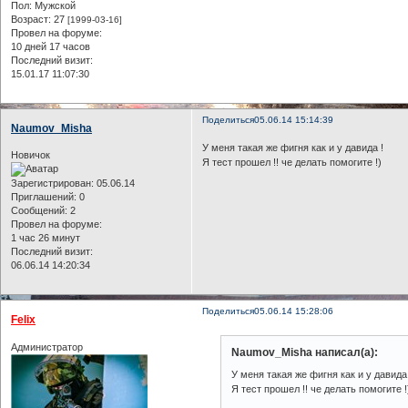
Пол:
Мужской
Возраст:
27
[1999-03-16]
Провел на форуме:
10 дней 17 часов
Последний визит:
15.01.17 11:07:30
Поделиться
05.06.14 15:14:39
Naumov_Misha
У меня такая же фигня как и у давида !
Новичок
Я тест прошел !! че делать помогите !)
Зарегистрирован
: 05.06.14
Приглашений:
0
Сообщений:
2
Провел на форуме:
1 час 26 минут
Последний визит:
06.06.14 14:20:34
Поделиться
05.06.14 15:28:06
Felix
Администратор
Naumov_Misha написал(а):
У меня такая же фигня как и у давида 
Я тест прошел !! че делать помогите !