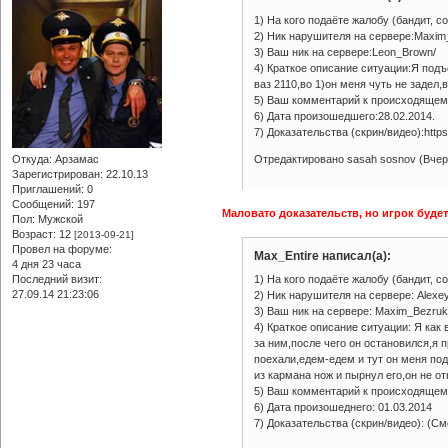
1) На кого подаёте жалобу (бандит, с
2) Ник нарушителя на сервере:Maxi
3) Ваш ник на сервере:Leon_Brown/
4) Краткое описание ситуации:Я подъ
ваз 2110,во 1)он меня чуть не задел,
5) Ваш комментарий к происходящему
6) Дата произошедшего:28.02.2014.
7) Доказательства (скрин/видео):htt
Откуда:
Арзамас
Отредактировано sasah sosnov (Вчера
Зарегистрирован
: 22.10.13
Приглашений:
0
Сообщений:
197
Маловато доказательств, но игрок буде
Пол:
Мужской
Возраст:
12
[2013-09-21]
Провел на форуме:
Max_Entire написал(а):
4 дня 23 часа
Последний визит:
1) На кого подаёте жалобу (бандит, с
27.09.14 21:23:06
2) Ник нарушителя на сервере: Alexe
3) Ваш ник на сервере: Maxim_Bezru
4) Краткое описание ситуации: Я как
за ним,после чего он остановился,я 
поехали,едем-едем и тут он меня под
из кармана нож и пырнул его,он не о
5) Ваш комментарий к происходящем
6) Дата произошеднего: 01.03.2014
7) Доказательства (скрин/видео): (См