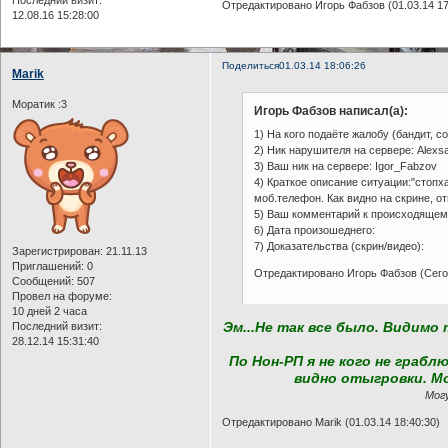
Отредактировано Игорь Фабзов (01.03.14 17
12.08.16 15:28:00
Поделиться
01.03.14 18:06:26
Marik
Моратик :3
Игорь Фабзов написал(а):
1) На кого подаёте жалобу (бандит, с
2) Ник нарушителя на сервере: Alexs
3) Ваш ник на сервере: Igor_Fabzov
4) Краткое описание ситуации:"стопх
моб.телефон. Как видно на скрине, о
5) Ваш комментарий к происходящем
6) Дата произошеднего:
7) Доказательства (скрин/видео):
Зарегистрирован
: 21.11.13
Приглашений:
0
Отредактировано Игорь Фабзов (Сего
Сообщений:
507
Провел на форуме:
10 дней 2 часа
Эм...Не так все было. Видимо
Последний визит:
28.12.14 15:31:40
По Нон-РП я не кого не грабл
видно отыгровки. Мо
Могу
Отредактировано Marik (01.03.14 18:40:30)