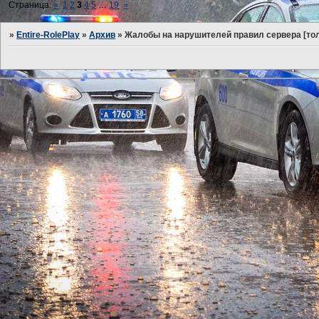
Страница:
«
1
2
3
4
5
…
19
»
»
Entire-RolePlay
»
Архив
»
Жалобы на нарушителей правил сервера [тол