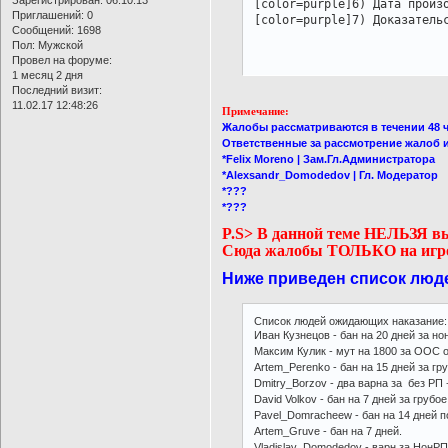
[color=purple]6) Дата произо
Приглашений:
0
[color=purple]7) Доказатель
Сообщений:
1698
Пол:
Мужской
Провел на форуме:
1 месяц 2 дня
Последний визит:
11.02.17 12:48:26
Примечание:
Жалобы рассматриваются в течении 48 ч
Ответственные за рассмотрение жалоб 
*Felix Moreno | Зам.Гл.Администратора
*Alexsandr_Domodedov | Гл. Модератор
*???
*???
P.S> В данной теме НЕЛЬЗЯ в
Сюда жалобы ТОЛЬКО на игр
Ниже приведен список люд
Список людей ожидающих наказание:
Иван Кузнецов - бан на 20 дней за 
Максим Кулик - мут на 1800 за ООС о
Artem_Perenko - бан на 15 дней за гр
Dmitry_Borzov - два варна за без РП 
David Volkov - бан на 7 дней за грубо
Pavel_Domracheew - бан на 14 дней п
Artem_Gruve - бан на 7 дней.
Vladislav_Domodedov - варн за НонРП