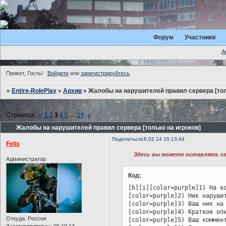
Форум
Участники
А
Привет, Гость!
Войдите
или
зарегистрируйтесь
.
»
Entire-RolePlay
»
Архив
»
Жалобы на нарушителей правил сервера [тол
Страница:
«
1
2
3
4
5
…
19
»
Жалобы на нарушителей правил сервера [только на игроков]
Поделиться
16.02.14 15:13:44
Felix
Здесь вы можете оставлять св
Администратор
Код:
[b][i][color=purple]1) На ко
[color=purple]2) Ник нарушит
[color=purple]3) Ваш ник на 
[color=purple]4) Краткое опи
Откуда:
Россия
[color=purple]5) Ваш коммент
Зарегистрирован
: 06.10.13