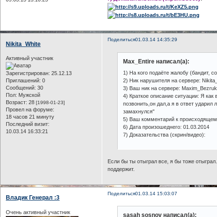
Поделиться
01.03.14 14:35:29
Nikita_White
Активный участник
Max_Entire написал(а):
1) На кого подаёте жалобу (бандит, с
Зарегистрирован
: 25.12.13
Приглашений:
0
2) Ник нарушителя на сервере: Nikit
Сообщений:
30
3) Ваш ник на сервере: Maxim_Bezru
Пол:
Мужской
4) Краткое описание ситуации: Я как 
Возраст:
28
[1998-01-23]
позвонить,он дал,а я в ответ ударил
Провел на форуме:
замахнулся"
18 часов 21 минуту
5) Ваш комментарий к происходящему
Последний визит:
6) Дата произошеднего: 01.03.2014
10.03.14 16:33:21
7) Доказательства (скрин/видео):
Если бы ты отыграл все, я бы тоже отыграл
поддержит.
Поделиться
01.03.14 15:03:07
Владик Генерал :3
Очень активный участник
sasah sosnov написал(а):