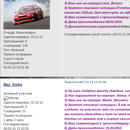
3) Ваш ник на сервере:Leon_Brown/
4) Краткое описание ситуации:Я подъ
своем ваз 2110,во 1)он меня чуть не за
5) Ваш комментарий к происходящему:Н
6) Дата произошедшего:28.02.2014.
7) Доказательства (скрин/видео)
:http
Откуда:
Новосибирск.
Отредактировано sasah sosnov (28.02.14 19
Зарегистрирован
: 23.11.13
Приглашений:
0
Сообщений:
145
Пол:
Мужской
Провел на форуме:
4 дня 9 часов
Последний визит:
04.05.15 19:01:36
Поделиться
01.03.14 13:21:09
Max_Entire
1) На кого подаёте жалобу (бандит, с
Активный участник
2) Ник нарушителя на сервере: Alexey_
3) Ваш ник на сервере: Maxim_Bezrukov
Зарегистрирован
: 22.10.13
4) Краткое описание ситуации: Я как в
Приглашений:
0
следить за ним,после чего он останов
Сообщений:
51
мы поехали,едем-едем и тут он меня п
Провел на форуме:
достал из кармана нож и пырнул его,о
1 день 2 часа
5) Ваш комментарий к происходящему:
Последний визит:
6) Дата произошеднего: 01.03.2014
09.03.15 13:10:25