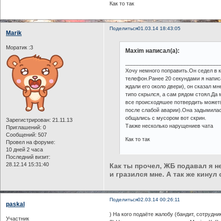
Как то так
Поделиться
01.03.14 18:43:05
Marik
Моратик :3
Maxim написал(а):
________________________________
Хочу немного поправить.Он седел в 
телефон.Ранее 20 секундами я написа
ждали его около двери), он сказал м
типо скрылся, а сам рядом стоял.Да м
все происходяшее потвердить может(
после слабой аварии).Она задымилас
общались с мусором вот скрин.
Зарегистрирован
: 21.11.13
Также несколько нарущениев чата
Приглашений:
0
Сообщений:
507
Как то так
Провел на форуме:
10 дней 2 часа
Последний визит:
28.12.14 15:31:40
Как ты прочел, ЖБ подавал я не
и гразился мне. А так же кину
Поделиться
02.03.14 00:26:11
paskal
) На кого подаёте жалобу (бандит, сотрудник
Участник