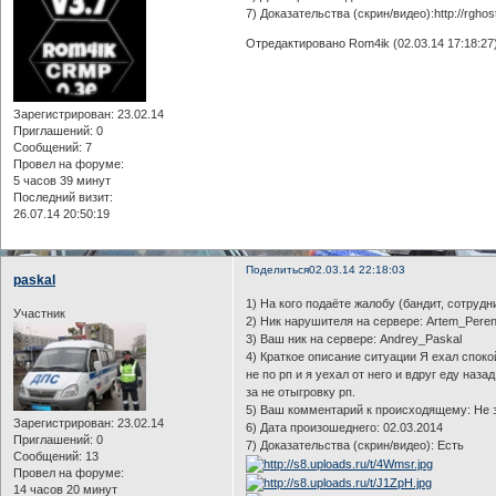
7) Доказательства (скрин/видео):http://rghos
Отредактировано Rom4ik (02.03.14 17:18:27
Зарегистрирован
: 23.02.14
Приглашений:
0
Сообщений:
7
Провел на форуме:
5 часов 39 минут
Последний визит:
26.07.14 20:50:19
Поделиться
02.03.14 22:18:03
paskal
1) На кого подаёте жалобу (бандит, сотрудн
Участник
2) Ник нарушителя на сервере: Artem_Pere
3) Ваш ник на сервере: Andrey_Paskal
4) Краткое описание ситуации Я ехал споко
не по рп и я уехал от него и вдруг еду наз
за не отыгровку рп.
5) Ваш комментарий к происходящему: Не 
Зарегистрирован
: 23.02.14
6) Дата произошеднего: 02.03.2014
Приглашений:
0
7) Доказательства (скрин/видео): Есть
Сообщений:
13
Провел на форуме:
14 часов 20 минут