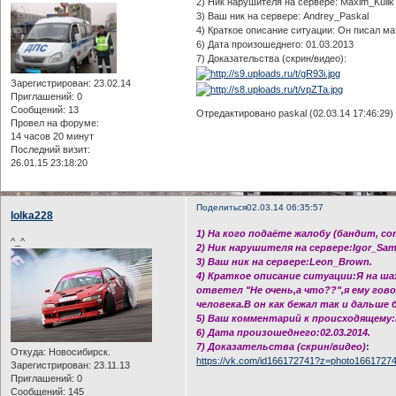
2) Ник нарушителя на сервере: Maxim_Kulik
3) Ваш ник на сервере: Аndrey_Paskal
4) Краткое описание ситуации: Он писал ма
6) Дата произошеднего: 01.03.2013
7) Доказательства (скрин/видео):
Зарегистрирован
: 23.02.14
Приглашений:
0
Сообщений:
13
Отредактировано paskal (02.03.14 17:46:29)
Провел на форуме:
14 часов 20 минут
Последний визит:
26.01.15 23:18:20
Поделиться
02.03.14 06:35:57
lolka228
1) На кого подаёте жалобу (бандит, с
^_^
2) Ник нарушителя на сервере:Igor_Samo
3) Ваш ник на сервере:Leon_Brown.
4) Краткое описание ситуации:Я на ша
ответел "Не очень,а что??",я ему гов
человека.В он как бежал так и дальше 
5) Ваш комментарий к происходящему:
6) Дата произошеднего:02.03.2014.
7) Доказательства (скрин/видео)
:
Откуда:
Новосибирск.
https://vk.com/id166172741?z=photo166172
Зарегистрирован
: 23.11.13
Приглашений:
0
Сообщений:
145