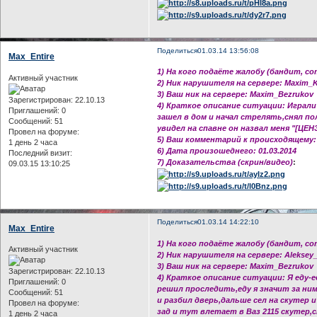
Поделиться
01.03.14 13:56:08
Max_Entire
1) На кого подаёте жалобу (бандит, с
Активный участник
2) Ник нарушителя на сервере: Maxim_
3) Ваш ник на сервере: Maxim_Bezrukov
Зарегистрирован
: 22.10.13
4) Краткое описание ситуации: Играли
Приглашений:
0
зашел в дом и начал стрелять,снял по
Сообщений:
51
увидел на спавне он назвал меня "[ЦЕН
Провел на форуме:
5) Ваш комментарий к происходящему:
1 день 2 часа
6) Дата произошеднего: 01.03.2014
Последний визит:
7) Доказательства (скрин/видео)
:
09.03.15 13:10:25
Поделиться
01.03.14 14:22:10
Max_Entire
1) На кого подаёте жалобу (бандит, с
Активный участник
2) Ник нарушителя на сервере: Aleksey
3) Ваш ник на сервере: Maxim_Bezrukov
Зарегистрирован
: 22.10.13
4) Краткое описание ситуации: Я еду-
Приглашений:
0
решил проследить,еду я значит за ним
Сообщений:
51
и разбил дверь,дальше сел на скутер и
Провел на форуме:
зад и тут влетает в Ваз 2115 скутер,с
1 день 2 часа