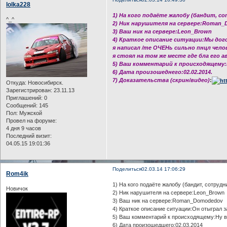
lolka228
1) На кого подаёте жалобу (бандит, с
^_^
2) Ник нарушителя на сервере:Roman
3) Ваш ник на сервере:Leon_Brown
4) Краткое описание ситуации:Мы дого
я написал /me ОЧЕНь сильно пнцл челов
я стоял на том же месте где бла его ав
5) Ваш комментарий к происходящему:Н
6) Дата произошеднего:02.02.2014.
7) Доказательства (скрин/видео)
:
Откуда:
Новосибирск.
Зарегистрирован
: 23.11.13
Приглашений:
0
Сообщений:
145
Пол:
Мужской
Провел на форуме:
4 дня 9 часов
Последний визит:
04.05.15 19:01:36
Поделиться
02.03.14 17:06:29
Rom4ik
1) На кого подаёте жалобу (бандит, сотрудн
Новичок
2) Ник нарушителя на сервере:Leon_Brown
3) Ваш ник на сервере:Roman_Domodedov
4) Краткое описание ситуации:Он отыграл з
5) Ваш комментарий к происходящему:Ну ва
6) Дата произошедшего:02.03.2014