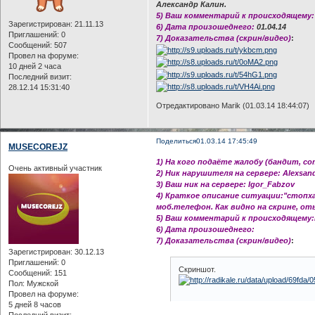
Александр Калин.
5) Ваш комментарий к происходящему:
Зарегистрирован
: 21.11.13
6) Дата произошеднего:
01.04.14
Приглашений:
0
7) Доказательства (скрин/видео)
:
Сообщений:
507
Провел на форуме:
10 дней 2 часа
Последний визит:
28.12.14 15:31:40
Отредактировано Marik (01.03.14 18:44:07)
Поделиться
01.03.14 17:45:49
MUSECOREJZ
1) На кого подаёте жалобу (бандит, с
Очень активный участник
2) Ник нарушителя на сервере: Alexsan
3) Ваш ник на сервере: Igor_Fabzov
4) Краткое описание ситуации:"стопха
моб.телефон. Как видно на скрине, от
5) Ваш комментарий к происходящему
6) Дата произошеднего:
7) Доказательства (скрин/видео)
:
Зарегистрирован
: 30.12.13
Приглашений:
0
Скриншот.
Сообщений:
151
Пол:
Мужской
Провел на форуме:
5 дней 8 часов
Последний визит: