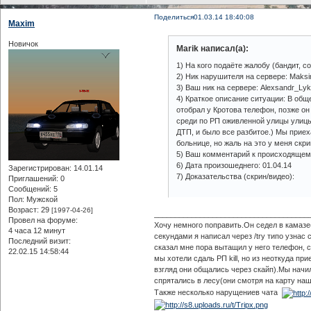
Поделиться
01.03.14 18:40:08
Maxim
Новичок
Marik написал(а):
1) На кого подаёте жалобу (бандит, с
2) Ник нарушителя на сервере: Maksi
3) Ваш ник на сервере: Alexsandr_Lyk
4) Краткое описание ситуации: В общ
отобрал у Кротова телефон, позже он
среди по РП оживленной улицы улицы 
ДТП, и было все разбитое.) Мы приех
больнице, но жаль на это у меня скр
5) Ваш комментарий к происходящему
6) Дата произошеднего: 01.04.14
Зарегистрирован
: 14.01.14
7) Доказательства (скрин/видео):
Приглашений:
0
Сообщений:
5
Пол:
Мужской
Возраст:
29
[1997-04-26]
_____________________________________
Провел на форуме:
Хочу немного поправить.Он седел в камазе
4 часа 12 минут
секундами я написал через /try типо узнас
Последний визит:
сказал мне пора вытащил у него телефон, 
22.02.15 14:58:44
мы хотели сдаль РП kill, но из неоткуда п
взгляд они общались через скайп).Мы нач
спрятались в лесу(они смотря на карту на
Также несколько нарущениев чата