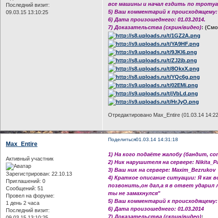
все машины и начал ездить по тротуар
Последний визит:
5) Ваш комментарий к происходящему: 
09.03.15 13:10:25
6) Дата произошеднего: 01.03.2014.
7) Доказательства (скрин/видео)
: (Смо
Отредактировано Max_Entire (01.03.14 14:22
Поделиться
01.03.14 14:31:18
Max_Entire
1) На кого подаёте жалобу (бандит, с
Активный участник
2) Ник нарушителя на сервере: Nikita_P
3) Ваш ник на сервере: Maxim_Bezrukov
Зарегистрирован
: 22.10.13
4) Краткое описание ситуации: Я как в
Приглашений:
0
позвонить,он дал,а я в ответ ударил
Сообщений:
51
ты не замахнулся"
Провел на форуме:
5) Ваш комментарий к происходящему:
1 день 2 часа
6) Дата произошеднего: 01.03.2014
Последний визит:
7) Доказательства (скрин/видео)
:
09.03.15 13:10:25