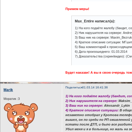
Примем меры!
Max_Entire написал(а):
1) На кого подаёте жалобу (бандит, с
2) Ник нарушителя на сервере: Andre
3) Ваш ник на сервере: Maxim_Bezru
4) Краткое описание ситуации: МГшит
5) Ваш комментарий к происходящем
6) Дата произошеднего: 01.03.2014
7) Доказательства (скрин/видео): (См
Будет наказан! А вы в свою очередь тоже
Поделиться
01.03.14 16:41:36
Marik
1) На кого подаёте жалобу (бандит, с
Моратик :3
2) Ник нарушителя на сервере:
Maksim_R
3) Ваш ник на сервере:
Alexsandr_Lykin
4) Краткое описание ситуации:
В общем
незаметно отобрал у Кротова телефон,
вышел, он по среди по РП оживленной
кстати после ДТП, и было все разбито
Убил меня и я в больнице, но жаль на 