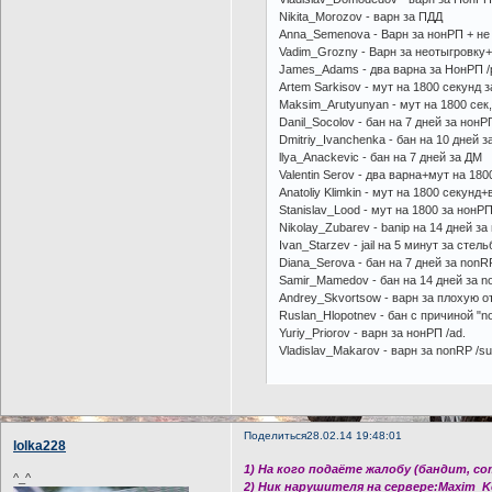
Nikita_Morozov - варн за ПДД
Anna_Semenova - Варн за нонРП + не
Vadim_Grozny - Варн за неотыгровку+
James_Adams - два варна за НонРП /
Artem Sarkisov - мут на 1800 секунд 
Maksim_Arutyunyan - мут на 1800 сек,
Danil_Socolov - бан на 7 дней за нонР
Dmitriy_Ivanchenka - бан на 10 дней з
llya_Anackevic - бан на 7 дней за ДМ
Valentin Serov - два варна+мут на 18
Anatoliy Klimkin - мут на 1800 секунд
Stanislav_Lood - мут на 1800 за нонР
Nikolay_Zubarev - banip на 14 дней з
Ivan_Starzev - jail на 5 минут за сте
Diana_Serova - бан на 7 дней за non
Samir_Mamedov - бан на 14 дней за n
Andrey_Skvortsow - варн за плохую о
Ruslan_Hlopotnev - бан с причиной "n
Yuriy_Priorov - варн за нонРП /ad.
Vladislav_Makarov - варн за nonRP /su
Поделиться
28.02.14 19:48:01
lolka228
1) На кого подаёте жалобу (бандит, с
^_^
2) Ник нарушителя на сервере:Maxim_