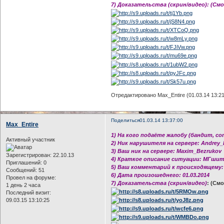
7) Доказательства (скрин/видео): (См
Отредактировано Max_Entire (01.03.14 13:21
Поделиться
01.03.14 13:37:00
Max_Entire
1) На кого подаёте жалобу (бандит, с
Активный участник
2) Ник нарушителя на сервере: Andrey_
3) Ваш ник на сервере: Maxim_Bezrukov
Зарегистрирован
: 22.10.13
4) Краткое описание ситуации: МГшит
Приглашений:
0
5) Ваш комментарий к происходящему:
Сообщений:
51
6) Дата произошеднего: 01.03.2014
Провел на форуме:
7) Доказательства (скрин/видео)
: (Смо
1 день 2 часа
Последний визит:
09.03.15 13:10:25