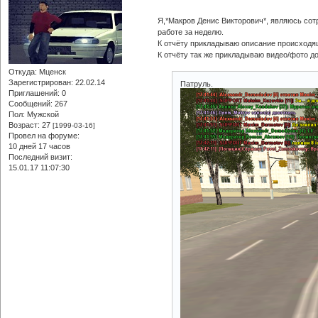
Я,*Макров Денис Викторович*, являюсь сот
работе за неделю.
К отчёту прикладываю описание происходящ
К отчёту так же прикладываю видео/фото д
Откуда:
Мценск
Зарегистрирован
: 22.02.14
Патруль.
Приглашений:
0
Сообщений:
267
Пол:
Мужской
Возраст:
27
[1999-03-16]
Провел на форуме:
10 дней 17 часов
Последний визит:
15.01.17 11:07:30