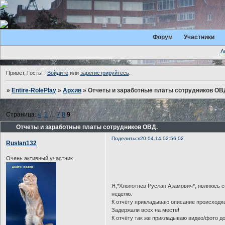
Форум
Участники
А
Привет, Гость!
Войдите
или
зарегистрируйтесь
.
»
Entire-RolePlay
»
Архив
»
Отчеты и заработные платы сотрудников ОВ
Страница:
«
1
…
7
8
9
Отчеты и заработные платы сотрудников ОВД.
Поделиться
20.04.14 02:56:02
Ruslan132
Очень активный участник
Я,*Хлопотнев Руслан Азамович*, являюсь с
неделю.
К отчёту прикладываю описание происходящ
Задержали всех на месте!
К отчёту так же прикладываю видео/фото д