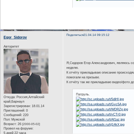
Поделиться
21.04.14 09:15:12
Egor_Sidorov
Авторитет
Я,Сидоров Егор Александрович, являюсь со
неделю.
К отчёту прикладываю описание происходящ
помогали на призыве.
К отчёту так же прикладываю видео/фото д
Патруль.
Откуда:
Россия,Алтайский
край,Барнаул
Зарегистрирован
: 18.01.14
Приглашений:
0
Сообщений:
220
Пол:
Мужской
Возраст:
26
[2000-05-02]
Провел на форуме:
5 дней 22 часа