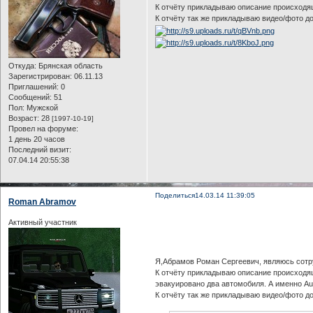
К отчёту прикладываю описание происходящ
К отчёту так же прикладываю видео/фото д
Откуда:
Брянская область
Зарегистрирован
: 06.11.13
Приглашений:
0
Сообщений:
51
Пол:
Мужской
Возраст:
28
[1997-10-19]
Провел на форуме:
1 день 20 часов
Последний визит:
07.04.14 20:55:38
Поделиться
14.03.14 11:39:05
Roman Abramov
Активный участник
Я,Абрамов Роман Сергеевич, являюсь сотру
К отчёту прикладываю описание происходящ
эвакуировано два автомобиля. А именно Au
К отчёту так же прикладываю видео/фото д