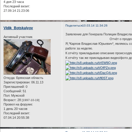
4 дня 23 часа
Последний визит:
27.09.14 21:23:06
Поделиться
10.03.14 11:34:26
Vldik_Botskalyov
Заявление для Генерала Полиции Владисла
Активный участник
Отчёт о проделанной 
Я,*Карпов Владислав Юрьевич*, являюсь со
работе за неделю.
К отчёту прикладываю описание происходящ
К отчёту так же прикладываю видео/фото д
Откуда:
Брянская область
Зарегистрирован
: 06.11.13
Приглашений:
0
Сообщений:
51
Пол:
Мужской
Возраст:
28
[1997-10-19]
Провел на форуме:
1 день 20 часов
Последний визит:
07.04.14 20:55:38