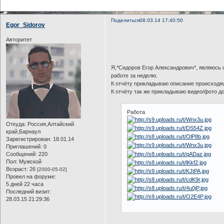
Поделиться
08.03.14 17:40:50
Egor_Sidorov
Авторитет
Я,*Cидоров Егор Александрович*, являюсь 
работе за неделю.
К отчёту прикладываю описание происходящ
К отчёту так же прикладываю видео/фото д
Работа
Откуда:
Россия,Алтайский
край,Барнаул
Зарегистрирован
: 18.01.14
Приглашений:
0
Сообщений:
220
Пол:
Мужской
Возраст:
26
[2000-05-02]
Провел на форуме:
5 дней 22 часа
Последний визит:
28.03.15 21:29:36