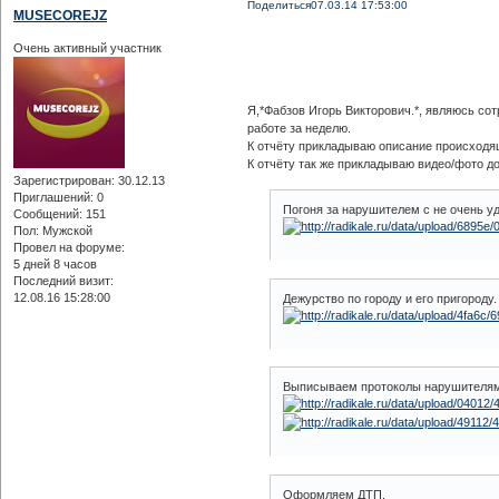
Поделиться
07.03.14 17:53:00
MUSECOREJZ
Очень активный участник
Я,*Фабзов Игорь Викторович.*, являюсь со
работе за неделю.
К отчёту прикладываю описание происходящ
К отчёту так же прикладываю видео/фото д
Зарегистрирован
: 30.12.13
Приглашений:
0
Погоня за нарушителем с не очень у
Сообщений:
151
Пол:
Мужской
Провел на форуме:
5 дней 8 часов
Последний визит:
12.08.16 15:28:00
Дежурство по городу и его пригороду.
Выписываем протоколы нарушителям
Оформляем ДТП.