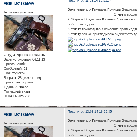
Поделиться
11.03.14 16:52:34
Vldik_Botskalyov
Заявление для Генерала Полиции Владисла
Активный участник
Отчёт о проделанной 
Я,*Карпов Владислав Юрьевич*, являюсь со
работе за неделю.
К отчёту прикладываю описание происходящ
К отчёту так же прикладываю видео/фото д
Откуда:
Брянская область
Зарегистрирован
: 06.11.13
Приглашений:
0
Сообщений:
51
Пол:
Мужской
Возраст:
28
[1997-10-19]
Провел на форуме:
1 день 20 часов
Последний визит:
07.04.14 20:55:38
Поделиться
13.03.14 19:25:35
Vldik_Botskalyov
Заявление для Генерала Полиции Владисла
Активный участник
Отчёт о проделанной 
Я,*Карпов Владислав Юрьевич*, являюсь со
работе за неделю.