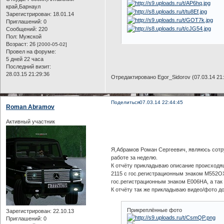
край,Барнаул
Зарегистрирован
: 18.01.14
Приглашений:
0
Сообщений:
220
Пол:
Мужской
Возраст:
26
[2000-05-02]
Провел на форуме:
5 дней 22 часа
Последний визит:
28.03.15 21:29:36
Отредактировано Egor_Sidorov (07.03.14 21:
Поделиться
07.03.14 22:44:45
Roman Abramov
Активный участник
Я,Абрамов Роман Сергеевич, являюсь сотр
работе за неделю.
К отчёту прикладываю описание происходящ
2115 с гос.регистрационным знаком М552ОХ
гос.регистрационным знаком Е006НА, а так
К отчёту так же прикладываю видео/фото д
Прикреплённые фото
Зарегистрирован
: 22.10.13
Приглашений:
0