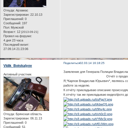
Откуда:
Арзамас
Зарегистрирован
: 22.10.13
Приглашений:
0
Сообщений:
197
Пол:
Мужской
Возраст:
12
[2013-09-21]
Провел на форуме:
4 дня 23 часа
Последний визит:
27.09.14 21:23:06
Поделиться
02.03.14 16:18:25
Vldik_Botskalyov
Заявление для Генерала Полиции Владисла
Активный участник
Отчёт о проделанной 
Я,*Карпов Владислав Юрьевич*, являюсь со
работе за неделю.
К отчёту прикладываю описание происходящ
К отчёту так же прикладываю видео/фото д
Откуда:
Брянская область
Зарегистрирован
: 06.11.13
Приглашений:
0
Сообщений:
51