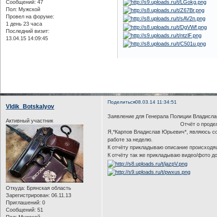
Сообщений:
47
Пол:
Мужской
Провел на форуме:
1 день 23 часа
Последний визит:
13.04.15 14:09:45
Поделиться
08.03.14 11:34:51
Vldik_Botskalyov
Заявление для Генерала Полиции Владисла
Активный участник
Отчёт о проделанной 
Я,*Карпов Владислав Юрьевич*, являюсь со
работе за неделю.
К отчёту прикладываю описание происходящ
К отчёту так же прикладываю видео/фото д
Откуда:
Брянская область
Зарегистрирован
: 06.11.13
Приглашений:
0
Сообщений:
51