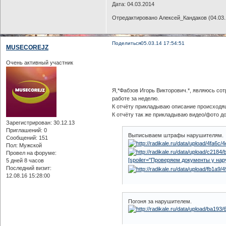
Дата: 04.03.2014
Отредактировано Алексей_Кандаков (04.03.1
Поделиться
05.03.14 17:54:51
MUSECOREJZ
Очень активный участник
Я,*Фабзов Игорь Викторович.*, являюсь со
работе за неделю.
К отчёту прикладываю описание происходящ
К отчёту так же прикладываю видео/фото д
Зарегистрирован
: 30.12.13
Приглашений:
0
Выписываем штрафы нарушителям.
Сообщений:
151
Пол:
Мужской
Провел на форуме:
[spoiler="Проверяем документы у наруши
5 дней 8 часов
Последний визит:
12.08.16 15:28:00
Погоня за нарушителем.