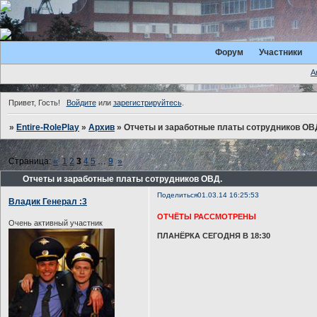
Форум
Участники
А
Привет, Гость!
Войдите
или
зарегистрируйтесь
.
»
Entire-RolePlay
»
Архив
»
Отчеты и заработные платы сотрудников ОВ
Страница:
«
1
2
3
4
5
…
9
»
Отчеты и заработные платы сотрудников ОВД.
Поделиться
01.03.14 16:25:53
Владик Генерал :3
ОТЧЁТЫ РАССМОТРЕНЫ
Очень активный участник
ПЛАНЁРКА СЕГОДНЯ В 18:30