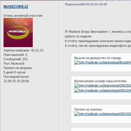
Поделиться
09.03.14 01:24:40
MUSECOREJZ
Очень активный участник
Я,*Фабзов Игорь Викторович.*, являюсь со
работе за неделю.
К отчёту прикладываю описание происходящ
К отчёту так же прикладываю видео/фото д
Зарегистрирован
: 30.12.13
Приглашений:
0
Вышли на дежурство по городу.
Сообщений:
151
Пол:
Мужской
Провел на форуме:
5 дней 8 часов
Последний визит:
12.08.16 15:28:00
Выписываем штраф нарушителям.
Погоня за газелью.