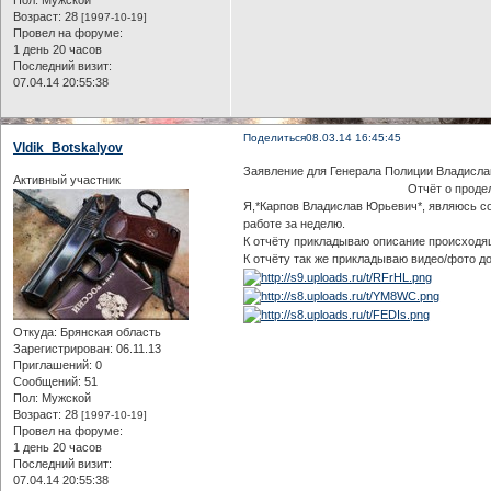
Пол:
Мужской
Возраст:
28
[1997-10-19]
Провел на форуме:
1 день 20 часов
Последний визит:
07.04.14 20:55:38
Поделиться
08.03.14 16:45:45
Vldik_Botskalyov
Заявление для Генерала Полиции Владисла
Активный участник
Отчёт о проделанной 
Я,*Карпов Владислав Юрьевич*, являюсь со
работе за неделю.
К отчёту прикладываю описание происходящ
К отчёту так же прикладываю видео/фото 
Откуда:
Брянская область
Зарегистрирован
: 06.11.13
Приглашений:
0
Сообщений:
51
Пол:
Мужской
Возраст:
28
[1997-10-19]
Провел на форуме:
1 день 20 часов
Последний визит:
07.04.14 20:55:38