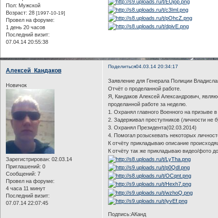
Пол:
Мужской
Возраст:
28
[1997-10-19]
Провел на форуме:
1 день 20 часов
Последний визит:
07.04.14 20:55:38
Поделиться
04.03.14 20:34:17
Алексей_Кандаков
Заявление для Генерала Полиции Владисла
Новичок
Отчёт о проделанной работе.
Я, Кандаков Алексей Александрович, являю
проделанной работе за неделю.
1. Охранял главного Военного на призыве 
2. Задерживал преступников (личности не 
3. Охранял Президента(02.03.2014)
4. Помогал розыскевать некоторых личност
К отчёту прикладываю описание происходящ
К отчёту так же прикладываю видео/фото д
Зарегистрирован
: 02.03.14
Приглашений:
0
Сообщений:
7
Провел на форуме:
4 часа 11 минут
Последний визит:
07.07.14 22:07:45
Подпись:АКанд