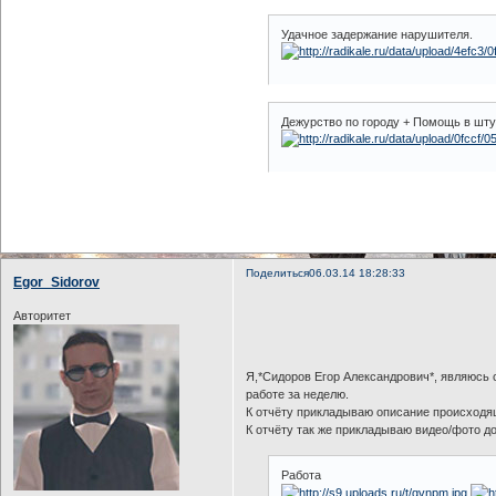
Удачное задержание нарушителя.
Дежурство по городу + Помощь в шт
Поделиться
06.03.14 18:28:33
Egor_Sidorov
Авторитет
Я,*Cидоров Егор Александрович*, являюсь 
работе за неделю.
К отчёту прикладываю описание происходящ
К отчёту так же прикладываю видео/фото д
Работа