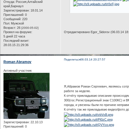
Откуда:
Россия,Алтайский
край,Барнаул
Зарегистрирован
: 18.01.14
Приглашений:
0
Сообщений:
220
Пол:
Мужской
Возраст:
26
[2000-05-02]
Провел на форуме:
Отредактировано Egor_Sidorov (06.03.14 18:
5 дней 22 часа
Последний визит:
28.03.15 21:29:36
Поделиться
06.03.14 20:27:57
Roman Abramov
Активный участник
Я,Абрамов Роман Сергеевич, являюсь сотр
работе за неделю.
К отчёту прикладываю описание происходящ
300(гос.Регистрационный знак С100КС) и B
города, и увезены были по причине неправи
К отчёту так же прикладываю видео/фото д
Зарегистрирован
: 22.10.13
Приглашений:
0