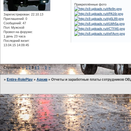
Прикреплённые фото
Зарегистрирован
: 22.10.13
Приглашений:
0
Сообщений:
47
Пол:
Мужской
Провел на форуме:
1 день 23 часа
Последний визит:
13.04.15 14:09:45
Страница:
«
1
2
3
4
5
…
9
»
»
Entire-RolePlay
»
Архив
»
Отчеты и заработные платы сотрудников ОВ