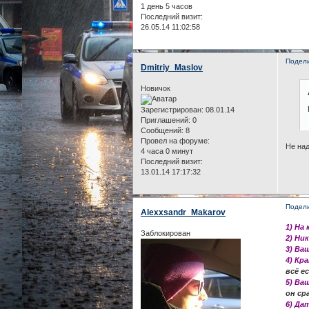
1 день 5 часов
Последний визит:
26.05.14 11:02:58
Подел
Dmitriy_Maslov
Новичок
Зарегистрирован
: 08.01.14
Приглашений:
0
Сообщений:
8
Провел на форуме:
Не над
4 часа 0 минут
Последний визит:
13.01.14 17:17:32
Подел
Alexxsandr_Makarov
1) На
Заблокирован
2) Ни
3) Ва
4) Кр
всё е
5) Ва
он ср
6) Да