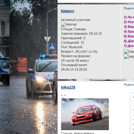
Подел
Кирилл
1) На
Активный участник
2) Ни
3) Ва
Откуда:
Самара
4) Кр
Зарегистрирован
: 29.10.13
5) Ва
Приглашений:
0
6) Да
Сообщений:
72
7) До
Пол:
Мужской
Возраст:
28
[1997-11-25]
Провел на форуме:
18 часов 35 минут
Последний визит:
28.06.14 13:26:55
Подел
lolka228
^_^
Откуда:
Новосибирск.