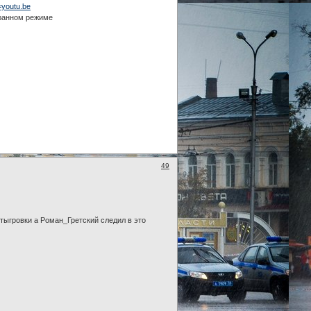
=youtu.be
кранном режиме
49
отыгровки а Роман_Гретский следил в это