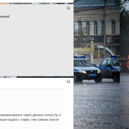
51
нский
52
разворачивался через двоную сплш),Ну и
решил выдти с серва, тем самым спасти