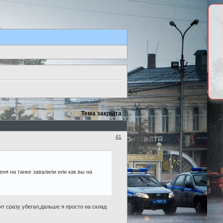
Тема закрыта
41
еня на танке завалили или как вы на
дит сразу убегал,дальше я просто на склад