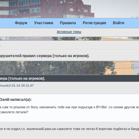
Форум
Участники
Правила
Регистрация
Войти
Активные темы
ь
.
рушителей правил сервера [только на игроков].
ра [только на игроков].
иться
12.01.14 20:11:47
Daniil написал(а):
а сам то рпшник от бога, напомнить тебе как при подъезде к ВЧ ВЫ со своим другом м
самолете летали?
ке я не ездил,т.к. маленький ранг,на самолете тоже не летал.К воротам подбегал и бан
.