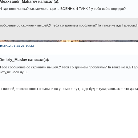
Alexxsandr_Makarov написал(а):
И где твоя логика? как можно стырить ВОЕННЫЙ ТАНК ? у тебя всё в порядке?
ообщение со скринами выше/\.У тебя со зрением проблемы?На танке не я,а Тарасов.Н
иться
12.01.14 21:19:33
Dmitriy_Maslov написал(а):
Твое сообщение со скринами выше/\.У тебя со зрением проблемы?На танке не я,а Та
нету,не неси чушь.
ы слепой, то скриншоты не мои, и не учи меня тут, надо будет туки расскажет что да к