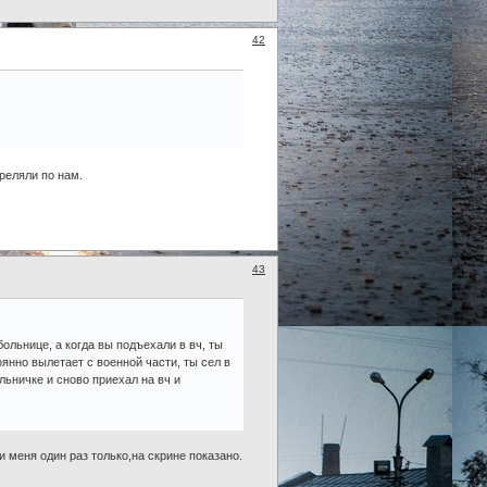
42
треляли по нам.
43
больнице, а когда вы подъехали в вч, ты
оянно вылетает с военной части, ты сел в
ольничке и сново приехал на вч и
и меня один раз только,на скрине показано.