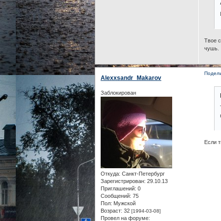
Твое с
чушь.
Подел
Alexxsandr_Makarov
Заблокирован
Если т
Откуда:
Санкт-Петербург
Зарегистрирован
: 29.10.13
Приглашений:
0
Сообщений:
75
Пол:
Мужской
Возраст:
32
[1994-03-08]
Провел на форуме: