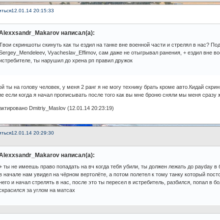
иться
12.01.14 20:15:33
Alexxsandr_Makarov написал(а):
Твои скриншоты скинуть как ты ездил на танке вне военной части и стрелял в нас? Под
Sergey_Mendeleev, Vyacheslav_Effimov, сам даже не отыгрывал ранения, + ездил вне во
истребителе, ты нарушил до хрена рп правил дружок
й ты на голову человек, у меня 2 ранг я не могу технику брать кроме авто.Кидай скрины
е если когда я начал прописывать после того как вы мне броню сняли мы меня сразу ж
ктировано Dmitriy_Maslov (12.01.14 20:23:19)
иться
12.01.14 20:29:30
Alexxsandr_Makarov написал(а):
+ ты не имеешь право попадать на вч когда тебя убили, ты должен лежать до payday в 
в начале нам увидел на чёрном вертолёте, а потом полетел к тому танку который пост
него и начал стрелять в нас, после это ты пересел в истребитель, разбился, попал в б
скрасился за углом на матсах