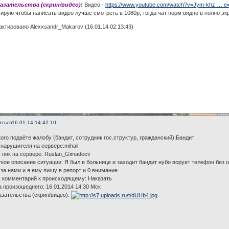
казательства (скрин/видео)
:
Видео -
https://www.youtube.com/watch?v=Jym-khz … e
ирую чтобы написать видео лучше смотреть в 1080p, тогда чат норм видно в полно э
ктировано Alexxsandr_Makarov (16.01.14 02:13:43)
иться
16.01.14 14:42:10
кого подаёте жалобу (бандит, сотрудник гос.структур, гражданский):Бандит
 нарушителя на сервере:mihail
 ник на сервере: Ruslan_Gimadeev
ткое описание ситуации: Я был в больнице и заходит бандит нубо ворует телефон без 
за нами и я ему пишу в репорт и 0 внимание
ш комментарий к происходящему: Наказать
а произошеднего: 16.01.2014 14.30 Мск
азательства (скрин/видео):