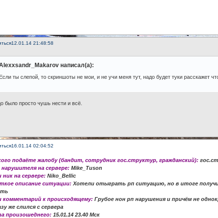
иться
12.01.14 21:48:58
Alexxsandr_Makarov написал(а):
Если ты слепой, то скриншоты не мои, и не учи меня тут, надо будет туки расскажет чт
о было просто чушь нести и всё.
иться
16.01.14 02:04:52
 кого подаёте жалобу (бандит, сотрудник гос.структур, гражданский):
гос.с
к нарушителя на сервере:
Mike_Tuson
ш ник на сервере:
Niko_Bellic
аткое описание ситуации:
Хотели отыграть рп ситуацию, но в итоге получил
сть
ш комментарий к происходящему:
Грубое нон рп нарушения и причём не однок
азу же слился с сервера
та произошеднего:
15.01.14 23.40 Мск