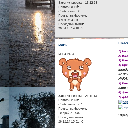
Зарегистрирован
: 13.12.13
Приглашений:
0
Сообщений:
89
Провел на форуме:
3 дня 0 часов
Последний визит:
20.04.15 19:18:53
Подел
Marik
1) На
Моратик :3
2) Ни
3) Ва
4) Кр
требо
не не
НАКА
5) Ва
варн 
6) Да
Зарегистрирован
: 21.11.13
7) До
Приглашений:
0
Сообщений:
507
Провел на форуме:
10 дней 2 часа
Отреда
Последний визит:
28.12.14 15:31:40