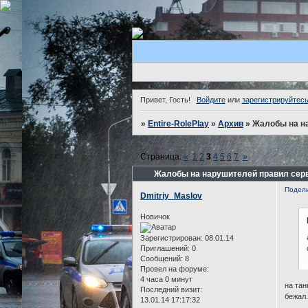
Привет, Гость!
Войдите
или
зарегистрируйтес
»
Entire-RolePlay
»
Архив
»
Жалобы на на
Страница:
«
1
2
3
4
5
6
7
»
Жалобы на нарушителей правил серве
Подел
Dmitriy_Maslov
Новичок
Зарегистрирован
: 08.01.14
Приглашений:
0
Сообщений:
8
Провел на форуме:
4 часа 0 минут
на тан
Последний визит:
бежал
13.01.14 17:17:32