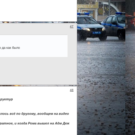
47
о да как было
48
труктур
ось всё по другому, вообщем на видео
ратное, и когда Рома вышел на Адм Деж