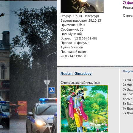
7) До
Редакт
Отреда
Откуда:
Санкт-Петербург
Зарегистрирован
: 29.10.13
Приглашений:
0
Сообщений:
75
Пол:
Мужской
Возраст:
32
[1994-03-08]
Провел на форуме:
1 день 5 часов
Последний визит:
26.05.14 11:02:58
Подел
Ruslan_Gimadeev
1) На 
Очень активный участник
2) Ник
3) Ваш
4) Кра
время 
5) Ва
6) Дат
7) Док