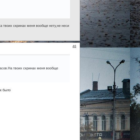
а твоих скринах меня вообще нету,не неси
46
расов.На твоих скринах меня вообще
ак было