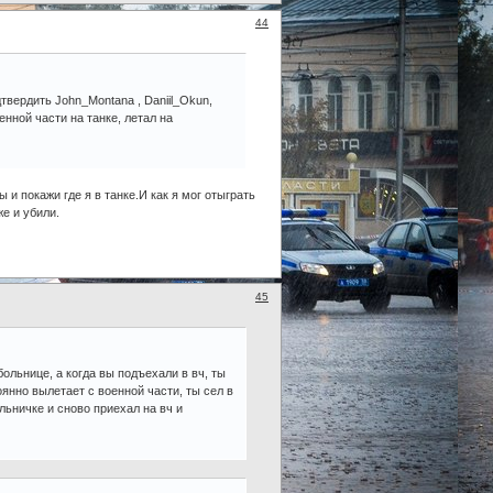
44
твердить John_Montana , Daniil_Okun,
енной части на танке, летал на
 и покажи где я в танке.И как я мог отыграть
е и убили.
45
больнице, а когда вы подъехали в вч, ты
оянно вылетает с военной части, ты сел в
ольничке и сново приехал на вч и