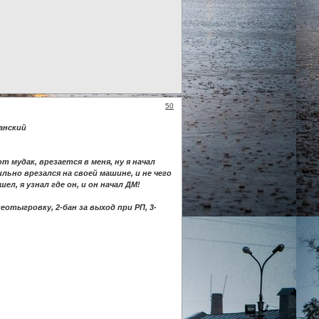
50
анский
т мудак, врезается в меня, ну я начал
ильно врезался на своей машине, и не чего
ел, я узнал где он, и он начал ДМ!
отыгровку, 2-бан за выход при РП, 3-