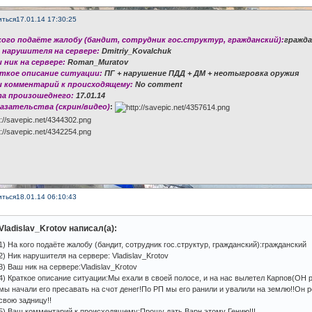
иться
17.01.14 17:30:25
 кого подаёте жалобу (бандит, сотрудник гос.структур, гражданский):
гражда
к нарушителя на сервере:
Dmitriy_Kovalchuk
ш ник на сервере:
Roman_Muratov
аткое описание ситуации:
ПГ + нарушение ПДД + ДМ + неотыгровка оружия
ш комментарий к происходящему:
No comment
та произошеднего:
17.01.14
казательства (скрин/видео)
:
иться
18.01.14 06:10:43
Vladislav_Krotov написал(а):
1) На кого подаёте жалобу (бандит, сотрудник гос.структур, гражданский):гражданский
2) Ник нарушителя на сервере: Vladislav_Krotov
3) Ваш ник на сервере:Vladislav_Krotov
4) Краткое описание ситуации:Мы ехали в своей полосе, и на нас вылетел Карпов(ОН 
мы начали его пресавать на счот денег!По РП мы его ранили и увалили на землю!!Он 
свою задницу!!
5) Ваш комментарий к происходящему:Прошу дать Варн этому Гению!!!