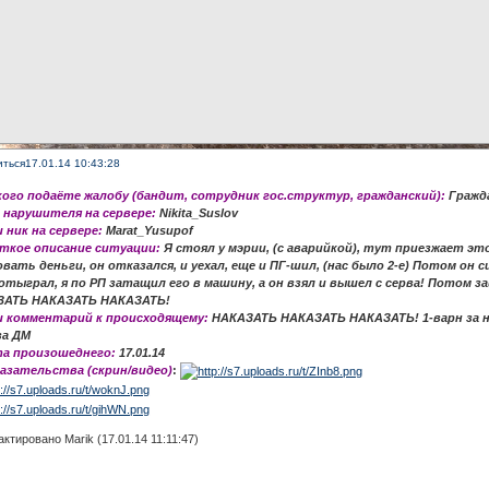
иться
17.01.14 10:43:28
 кого подаёте жалобу (бандит, сотрудник гос.структур, гражданский):
Гражд
к нарушителя на сервере:
Nikita_Suslov
ш ник на сервере:
Marat_Yusupof
аткое описание ситуации:
Я стоял у мэрии, (с аварийкой), тут приезжает это
вать деньги, он отказался, и уехал, еще и ПГ-шил, (нас было 2-е) Потом он с
 отыграл, я по РП затащил его в машину, а он взял и вышел с серва! Потом заш
ЗАТЬ НАКАЗАТЬ НАКАЗАТЬ!
ш комментарий к происходящему:
НАКАЗАТЬ НАКАЗАТЬ НАКАЗАТЬ! 1-варн за не
за ДМ
та произошеднего:
17.01.14
казательства (скрин/видео)
:
ктировано Marik (17.01.14 11:11:47)