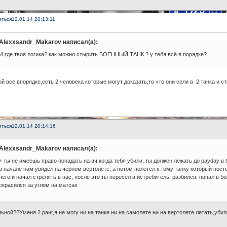
иться
12.01.14 20:13:11
Alexxsandr_Makarov написал(а):
И где твоя логика? как можно стырить ВОЕННЫЙ ТАНК ? у тебя всё в порядке?
й все впорядке,есть 2 человека которые могут доказать,то что они сели в 2 танка и с
иться
12.01.14 20:14:16
Alexxsandr_Makarov написал(а):
+ ты не имеешь право попадать на вч когда тебя убили, ты должен лежать до payday в 
в начале нам увидел на чёрном вертолёте, а потом полетел к тому танку который пост
него и начал стрелять в нас, после это ты пересел в истребитель, разбился, попал в б
скрасился за углом на матсах
ьной??Уменя 2 ранг,я не могу ни на танке ни на самолете ни на вертолете летать,убил