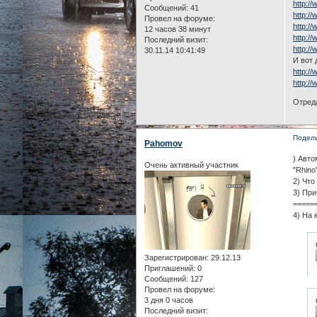
http:/
Сообщений:
41
http:/
Провел на форуме:
http:/
12 часов 38 минут
http:/
Последний визит:
http:/
30.11.14 10:41:49
И вот 
http:/
http://
Отреда
Подел
Pahomov
) Авто
Очень активный участник
"Rhino
2) Что
3) При
=====
4) На 
Зарегистрирован
: 29.12.13
Приглашений:
0
Сообщений:
127
Провел на форуме:
3 дня 0 часов
Последний визит: