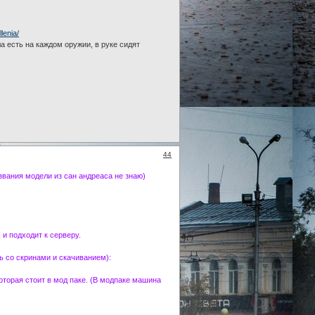
lenia/
 есть на каждом оружии, в руке сидят
44
звания модели из сан андреаса не знаю)
 и подходит к серверу.
ь со скринами и скачиванием):
оторая стоит в мод паке. (В модпаке машина