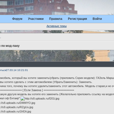
Форум
Участники
Правила
Регистрация
Войти
Активные темы
ь
.
 по мод-паку
иться
27.03.14 10:21:01
омобиль, который вы хотите заменить/убрать (приложить Скрин модели): ГАЗель Марш
 вы хотите сделать с этим автомобилем (Убрать/Заменить): Заменить.
чина того, почему вы хотите удалить/заменить этот автомобиль: Модель старая,и не оч
=============== [ Если Замена ] ====================
какую другую модель вы хотите его заменить (Желательно приложить ссылку на модел
иал оф Ентаир".