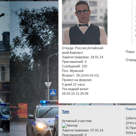
Откуда:
Россия,Алтайский
Порш т
край,Барнаул
Зарегистрирован
: 18.01.14
Отреда
Приглашений:
0
Сообщений:
220
Пол:
Мужской
Возраст:
26
[2000-05-02]
Провел на форуме:
5 дней 22 часа
Последний визит:
28.03.15 21:29:36
Подел
Tom
1)Авто
Активный участник
2)Что 
3) При
Зарегистрирован
: 07.01.14
4)На к
Приглашений:
0