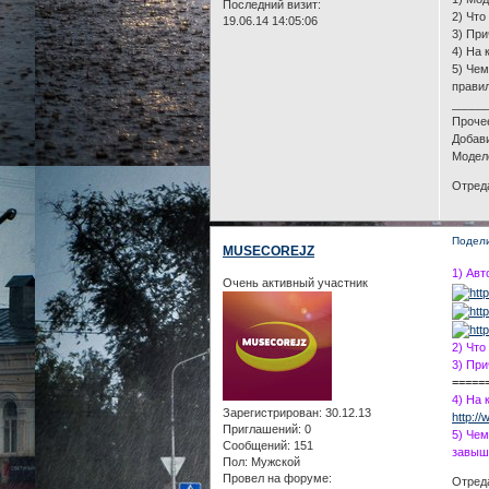
Последний визит:
2) Что
19.06.14 14:05:06
3) При
4) На 
5) Чем
прави
_____
Проче
Добав
Моделе
Отреда
Подел
MUSECOREJZ
1) Авт
Очень активный участник
2) Что
3) При
=====
4) На 
Зарегистрирован
: 30.12.13
http://
Приглашений:
0
5) Чем
Сообщений:
151
завыше
Пол:
Мужской
Провел на форуме:
Отреда