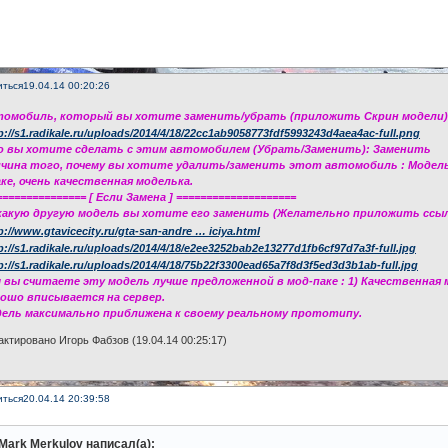
иться
19.04.14 00:20:26
томобиль, который вы хотите заменить/убрать (приложить Скрин модели):(
о вы хотите сделать с этим автомобилем (Убрать/Заменить): Заменить
ичина того, почему вы хотите удалить/заменить этот автомобиль : Модел
ке, очень качественная моделька.
=============== [ Если Замена ] ====================
 какую другую модель вы хотите его заменить (Желательно приложить ссылк
p://www.gtavicecity.ru/gta-san-andre … iciya.html
м вы считаете эту модель лучше предложенной в мод-паке : 1) Качественная 
рошо вписывается на сервер.
дель максимально приближена к своему реальному прототипу.
ктировано Игорь Фабзов (19.04.14 00:25:17)
иться
20.04.14 20:39:58
Mark Merkulov написал(а):