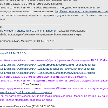
 вы хотите сделать с этим автомобилем: Заменить
чина того, почему вы хотите убрать/заменить эти модели: Улучшенное качество
какие другие модели вы хотите их заменить:
http://www.gtavicecity.ru/gta-san-andre … :mil
 вы считаете эти модели лучше стандартных: улучшенное качество. Вспышка выстрела
льно.
_____________________________________________
е:
ить
Windsor
,
Fortune
,
Willard
,
Glenshit
,
Emperor
(названия кликабельны).
й без повреждений/баганых не предлагаю. Все проверены в игре.
ктировано Mark Merkulov (09.04.14 16:07:31)
иться
10.04.14 21:02:24
омобиль, который вы хотите заменить/убрать (приложить Скрин модели): ВАЗ 2115 (На
 вы хотите сделать с этим автомобилем (Убрать/Заменить): Заменить.
чина того, почему вы хотите удалить/заменить этот автомобиль : Модель более лучше,
=============== [ Если Замена ] ====================
какую другую модель вы хотите его заменить (Желательно приложить ссылку на модел
www.gtavicecity.ru/gta-san-andre … iciya.html
 вы считаете эту модель лучше предложенной в мод-паке : Модель по-лучше чем та, к
на, колёса маленькие, да и баганая она.)
ктировано Игорь Фабзов (12.04.14 01:06:38)