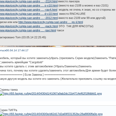
/www.gtavicecity.ru/gta-san-andre … -2114.html
вместо лансера
/www.gtavicecity.ru/gta-san-andre … s-v10.html
(вместо ваз 2108 а можно и ваз 2101)
/www.gtavicecity.ru/gta-san-andre … -rav4.html
модель не очень я знаю, но со стороны ж
/www.gtavicecity.ru/gta-san-andre … d-v10.html
вместо RNCHLURE
/www.gtavicecity.ru/gta-san-andre … -2012.html
вместо ваз 2109 или 99 или другой)
диски или или
http://www.gtavicecity.ru/gta-san-andre … ps-ii.html
/www.gtavicecity.ru/gta-san-andre … -pack.html
ЭТО ТАК ДЛЯ КРАСОТЫ)
www.gtavicecity.ru/gta-san-andre … -taxi.html
такси
ктировано Tom (03.05.14 22:25:45)
иться
30.04.14 17:44:17
мобиль, который вы хотите заменить/убрать (приложить Скрин модели)Заменить "Patrio
",заменить армейцам "Cargobob"
 вы хотите сделать с этим автомобилем (Убрать/Заменить)Заменить
чина того, почему вы хотите удалить/заменить этот автомобиль/Для армии будет бол
=============== [ Если Замена ] ====================
какую другую модель вы хотите его заменить (Желательно приложить ссылку на модел
Скрины танка
Скрин ТИГРа