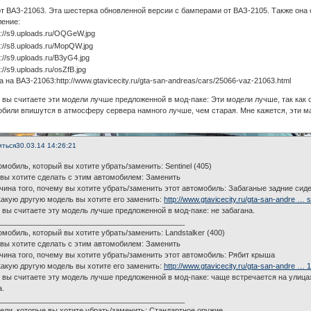
т ВАЗ-21063. Эта шестерка обновленной версии с бамперами от ВАЗ-2105. Также она 
ление:
 на ВАЗ-21063:http://www.gtavicecity.ru/gta-san-andreas/cars/25066-vaz-21063.html
 вы считаете эти модели лучше предложенной в мод-паке: Эти модели лучше, так как
обили впишутся в атмосферу сервера намного лучше, чем старая. Мне кажется, эти 
иться
30.03.14 14:26:21
омобиль, который вы хотите убрать/заменить: Sentinel (405)
 вы хотите сделать с этим автомобилем: Заменить
чина того, почему вы хотите убрать/заменить этот автомобиль: Забаганые задние сид
какую другую модель вы хотите его заменить:
http://www.gtavicecity.ru/gta-san-andre … 
 вы считаете эту модель лучше предложенной в мод-паке: не забагана.
_____________________________________________
омобиль, который вы хотите убрать/заменить: Landstalker (400)
 вы хотите сделать с этим автомобилем: Заменить
чина того, почему вы хотите убрать/заменить этот автомобиль: Рябит крыша
какую другую модель вы хотите его заменить:
http://www.gtavicecity.ru/gta-san-andre … 
 вы считаете эту модель лучше предложенной в мод-паке: чаще встречается на улица
а.
_____________________________________________
ели, которые вы хотите убрать/заменить: Стандартное оружие