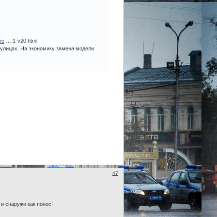
re
… 1-v20.html
 улицах. На экономику замена модели
47
 и снаружи как понос!