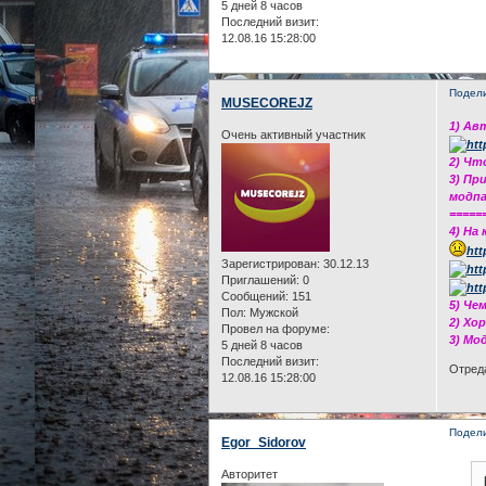
5 дней 8 часов
Последний визит:
12.08.16 15:28:00
Подел
MUSECOREJZ
1) Ав
Очень активный участник
2) Чт
3) Пр
модпа
=====
4) На
htt
Зарегистрирован
: 30.12.13
Приглашений:
0
Сообщений:
151
5) Че
Пол:
Мужской
2) Хо
Провел на форуме:
3) Мо
5 дней 8 часов
Последний визит:
Отреда
12.08.16 15:28:00
Подел
Egor_Sidorov
Авторитет