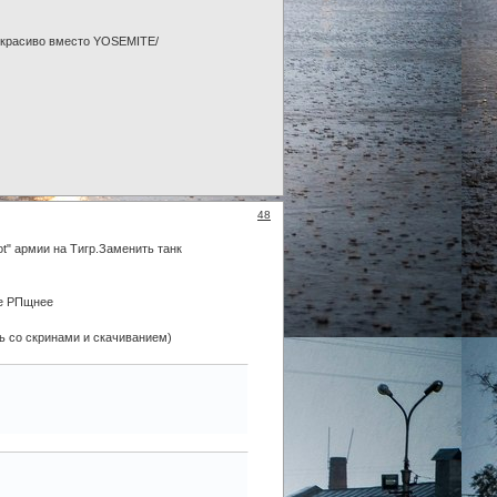
е красиво вместо YOSEMITE/
48
t" армии на Тигр.Заменить танк
ее РПщнее
ь со скринами и скачиванием)