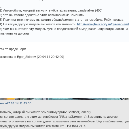
_
1) Автомобиль, который вы хотите убрать/заменить: Landstalker (400)
2) Что вы хотите сделать с этим автомобилем: Заменить
3) Причина того, почему вы хотите убрать/заменить этот автомобиль: Рябит крыша
4) На какую другую модель вы хотите его заменить:
http://www.gtavicecity.ru/gta-san-and
5) Чем вы считаете эту модель лучше предложенной в мод-паке: чаще встречается на
повлиять не должна
ак-то вроде норм.
ктировано Egor_Sidorov (20.04.14 20:42:00)
иться
27.04.14 11:45:30
мобиль, который вы хотите заменить/убрать: Sentinel(Lancer)
вы хотите сделать с этим автомобилем (Убрать/Заменить) Заменить на другую!
чина того, почему вы хотите удалить/заменить этот автомобиль: Вид в кабине ужас, да
акую другую модель вы хотите его заменить: На ВАЗ 2114