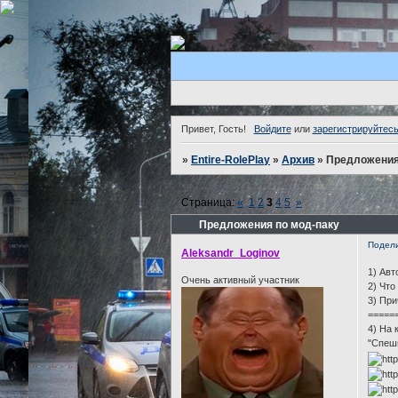
Привет, Гость!
Войдите
или
зарегистрируйтес
»
Entire-RolePlay
»
Архив
»
Предложения
Страница:
«
1
2
3
4
5
»
Предложения по мод-паку
Подел
Aleksandr_Loginov
1) Авт
Очень активный участник
2) Что
3) При
=====
4) На 
"Спеш