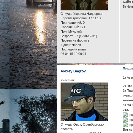
Файлы 
5) Чем
Откуда:
Украина,Надворная
Зарегистрирован
: 17.11.13
Приглашений:
0
Сообщений:
171
Пол:
Мужской
Возраст:
27
[1998-12-31]
Провел на форуме:
4 дня 5 часов
Последний визит:
06.04.15 19:09:21
Подел
Alexey Bagrov
1) Авт
Участник
2) Что
3) При
окраш
=====
4) На 
эта:
Откуда:
Орск, Оренбургская
область.
Вот сс