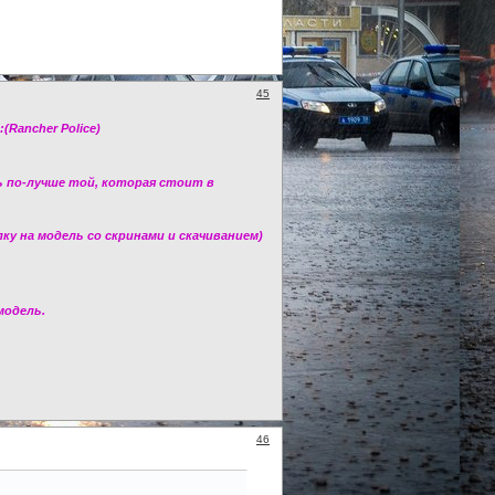
45
Rancher Police)
ь по-лучше той, которая стоит в
у на модель со скринами и скачиванием)
модель.
46