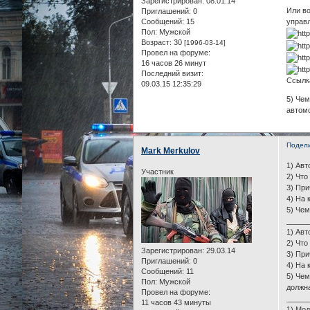
Зарегистрирован
: 08.01.14
Или во
Приглашений:
0
Сообщений:
15
управ
Пол:
Мужской
Возраст:
30
[1996-03-14]
Провел на форуме:
16 часов 26 минут
Последний визит:
Ссылка
09.03.15 12:35:29
5) Чем
автом
Подел
Mark Merkulov
1) Авт
Участник
2) Что
3) При
4) На 
5) Чем
_____
1) Авт
2) Что
Зарегистрирован
: 29.03.14
3) При
Приглашений:
0
4) На 
Сообщений:
11
5) Чем
Пол:
Мужской
должн
Провел на форуме:
_____
11 часов 43 минуты
1) Мод