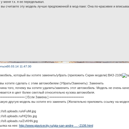
у меня т.к. я ее переделывал.
 вы считаете эту модель лучше предложенной в мод-паке: Она по-красивее и вписыва
иться
30.03.14 11:47:30
омобиль, который вы хотите заменить/убрать (приложить Скрин модели):ВАЗ-2106
 вы хотите сделать с этим автомобилем (Убрать/Заменить): Заменить
чина того, почему вы хотите удалить/заменить этот автомобиль: Модель не очень каче
ивается в цвет более светлый относительно кузова автомобиля.
=============== [ Если Замена ] ====================
какую другую модель вы хотите его заменить (Желательно приложить ссылку на модел
ылка на нее:
http://www.gtavicecity.ru/gta-san-andre … -2106.html