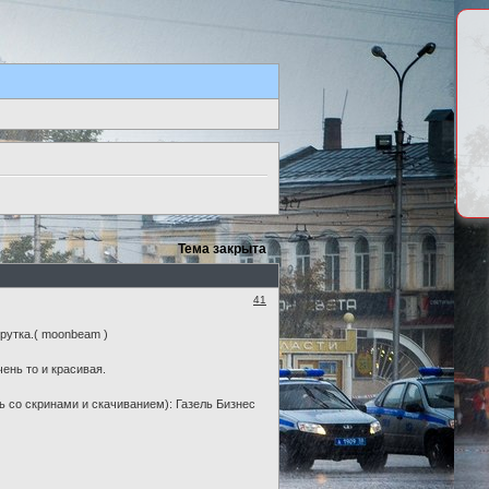
Тема закрыта
41
рутка.( moonbeam )
ень то и красивая.
ь со скринами и скачиванием): Газель Бизнес