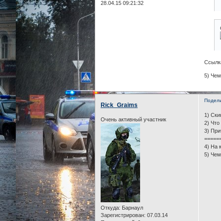
28.04.15 09:21:32
Ссылк
5) Че
Подел
Rick_Graims
1) Ск
Очень активный участник
2) Что
3) При
=====
4) На 
5) Че
Откуда:
Барнаул
Зарегистрирован
: 07.03.14