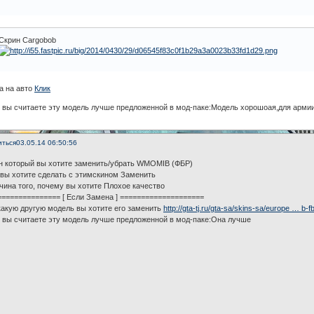
Скрин Cargobob
а на авто
Клик
м вы считаете эту модель лучше предложенной в мод-паке:Модель хорошоая,для арми
иться
03.05.14 06:50:56
ин который вы хотите заменить/убрать WMOMIB (ФБР)
 вы хотите сделать с этимскином Заменить
чина того, почему вы хотите Плохое качество
=============== [ Если Замена ] ====================
какую другую модель вы хотите его заменить
http://gta-tj.ru/gta-sa/skins-sa/europe … b-fb
м вы считаете эту модель лучше предложенной в мод-паке:Она лучше