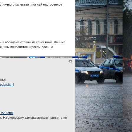
отличного качества и на ней настроенное
 они обладают отличным качеством. Данные
машины понравятся игрокам больше.
43
енья
sedan.html
1-v20.html
х. На экономику замена модели повлиять не