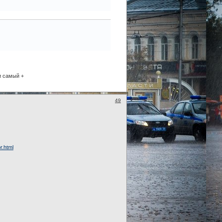
и самый +
49
r.html