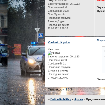
Откуда:
Россия
Зарегистрирован
: 06.10.13
Приглашений:
0
Эту си
Сообщений:
1698
Лучше
Пол:
Мужской
Провел на форуме:
1 месяц 2 дня
Последний визит:
11.02.17 12:48:26
Подел
Vladimir_Kyslov
Участник
Зарегистрирован
: 09.11.13
Приглашений:
0
Сообщений:
21
Провел на форуме:
23 часа 1 минуту
Последний визит:
07.09.14 15:06:00
Это ко
Страница:
«
1
2
3
»
Entire-RolePlay
»
Архив
»
Предложения