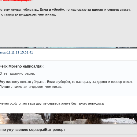
стему нельзя убирать.. Если и уберём, то нас сразу за ддосят и сервер ляжет.
 с таким анти-ддосом, чем никак.
иться
11.11.13 15:01:41
Felix Moreno написал(а):
Ответ администрации:
Эту систему нельзя убирать.. Если и уберём, то нас сразу за ддосят и сервер ляжет.
Лучше с таким анти-ддосом, чем никак.
нечно оффтоп,но ведь другие сервера живут без такого анти-доса
 по улучшению сервера/Баг-репорт