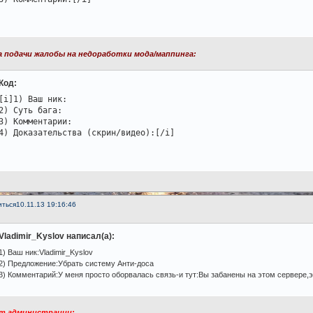
 подачи жалобы на недоработки мода/маппинга:
Код:
[i]1) Ваш ник:

2) Суть бага:

3) Комментарии:

4) Доказательства (скрин/видео):[/i]
иться
10.11.13 19:16:46
Vladimir_Kyslov написал(а):
1) Ваш ник:Vladimir_Kyslov
2) Предложение:Убрать систему Анти-доса
3) Комментарий:У меня просто оборвалась связь-и тут:Вы забанены на этом сервере,э
т администрации: