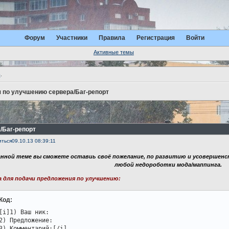
Форум
Участники
Правила
Регистрация
Войти
Активные темы
ь
.
 по улучшению сервера/Баг-репорт
/Баг-репорт
иться
09.10.13 08:39:11
анной теме вы сможете оставиь своё пожелание, по развитию и усовершенс
любой недороботки мода/маппинга.
 для подачи предложения по улучшению:
Код:
[i]1) Ваш ник:

2) Предложение:

3) Комментарий:[/i]