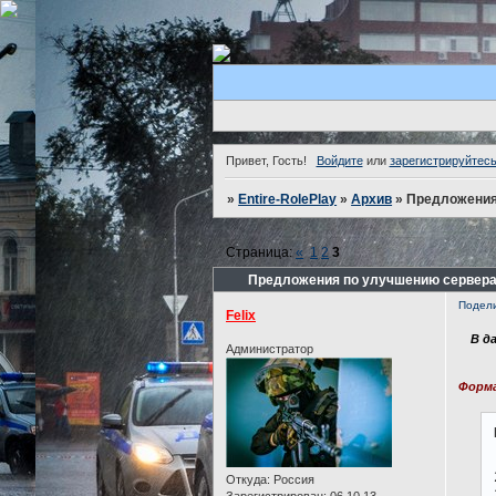
Привет, Гость!
Войдите
или
зарегистрируйтес
»
Entire-RolePlay
»
Архив
»
Предложения
Страница:
«
1
2
3
Предложения по улучшению сервера
Подел
Felix
В д
Администратор
Форма
Откуда:
Россия
Зарегистрирован
: 06.10.13