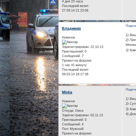
4 дня 23 часа
Последний визит:
27.09.14 21:23:06
Подел
Владимир
1) Ваш
Новичок
2) Пре
Многи
Зарегистрирован
: 22.10.13
3) Ко
Приглашений:
0
Сообщений:
7
Провел на форуме:
1 час 41 минуту
Последний визит:
09.03.14 18:17:38
Подел
Miska
1) Ваш
Новичок
2) Сут
3) Ком
Откуда:
Омск
4) Док
Зарегистрирован
: 02.11.13
Приглашений:
0
Сообщений:
4
Пол:
Мужской
Провел на форуме: