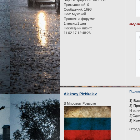
Приглашений:
0
Сообщений:
1698
Пол:
Мужской
Провел на форуме:
1 месяц 2 дня
Форма
Последний визит:
11.02.17 12:48:26
Подел
Aleksey Pichkalev
1) Ва
В Мировом Розыске
2) Пр
И если
2)Сдел
3) Ко
Отреда