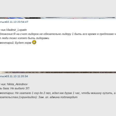
иться
02.11.13 23:54:47
 ник:Vladimir_Lopatin
дложение:Я на счет лидерок-не обязательно лидеру 1 быть все время я предлогаю ч
е люди тоже хотят быть лидерами.
мментарий: Будет норм
иться
03.11.13 11:20:34
 ник: Nikita_Akindinov
ь бага: Не выдало ЗП
ментарии: Не хватало 1 exp до 2 лвл, ждал как дурак 1 час, чтобы машину купить, а
азательства (скрин/видео): Зам. гл. админа подтвердит