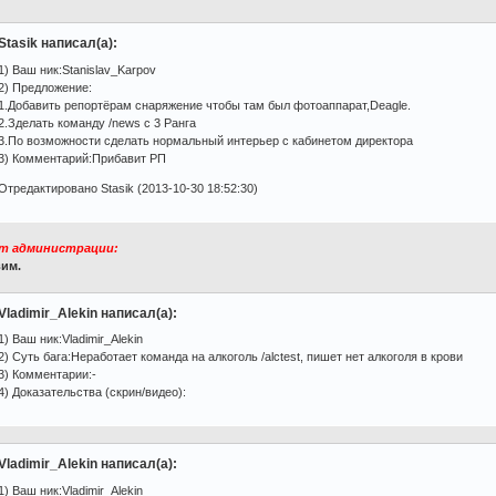
Stasik написал(а):
1) Ваш ник:Stanislav_Karpov
2) Предложение:
1.Добавить репортёрам снаряжение чтобы там был фотоаппарат,Deagle.
2.Зделать команду /news с 3 Ранга
3.По возможности сделать нормальный интерьер с кабинетом директора
3) Комментарий:Прибавит РП
Отредактировано Stasik (2013-10-30 18:52:30)
т администрации:
им.
Vladimir_Alekin написал(а):
1) Ваш ник:Vladimir_Alekin
2) Суть бага:Неработает команда на алкоголь /alctest, пишет нет алкоголя в крови
3) Комментарии:-
4) Доказательства (скрин/видео):
Vladimir_Alekin написал(а):
1) Ваш ник:Vladimir_Alekin