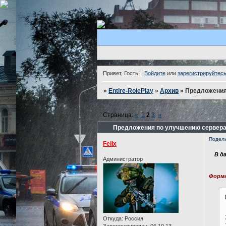
Привет, Гость!
Войдите
или
зарегистрируйтес
»
Entire-RolePlay
»
Архив
»
Предложения
Страница:
«
1
2
3
»
Предложения по улучшению сервера
Подел
Felix
В д
Администратор
Форма
Откуда:
Россия
Зарегистрирован
: 06.10.13