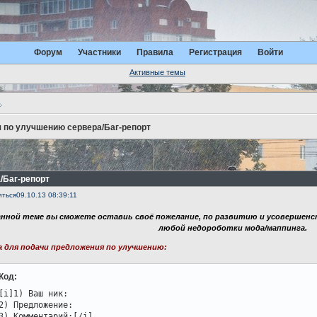
Форум
Участники
Правила
Регистрация
Войти
Активные темы
ь
.
 по улучшению сервера/Баг-репорт
/Баг-репорт
иться
09.10.13 08:39:11
анной теме вы сможете оставиь своё пожелание, по развитию и усовершенс
любой недороботки мода/маппинга.
 для подачи предложения по улучшению:
Код:
[i]1) Ваш ник:

2) Предложение:

3) Комментарий:[/i]