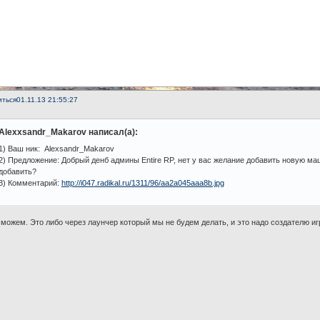
иться
01.11.13 21:55:27
Alexxsandr_Makarov написал(а):
1) Ваш ник: Alexsandr_Makarov
2) Предложение: Добрый денб админы Entire RP, нет у вас желание добавить новую ма
добавить?
3) Комментарий:
http://i047.radikal.ru/1311/96/aa2a045aaa8b.jpg
можем. Это либо через лаунчер который мы не будем делать, и это надо создателю игр