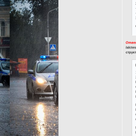
Отве
/alcte
структ