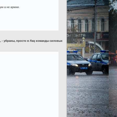
иции а не армии.
т.д. - убраны, просто в /faq команды силовых