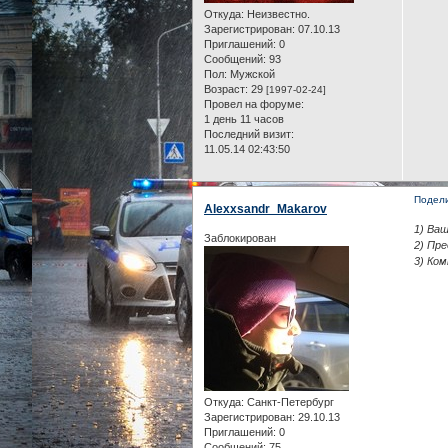
Откуда:
Неизвестно.
Зарегистрирован
: 07.10.13
Приглашений:
0
Сообщений:
93
Пол:
Мужской
Возраст:
29
[1997-02-24]
Провел на форуме:
1 день 11 часов
Последний визит:
11.05.14 02:43:50
Подел
Alexxsandr_Makarov
1) Ваш
Заблокирован
2) Пр
3) Ко
Откуда:
Санкт-Петербург
Зарегистрирован
: 29.10.13
Приглашений:
0
Сообщений:
75