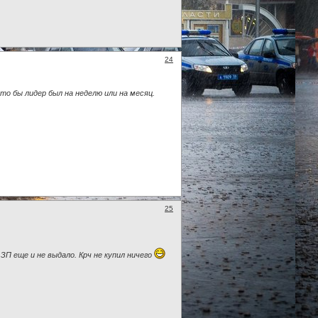
24
то бы лидер был на неделю или на месяц.
25
 ЗП еще и не выдало. Крч не купил ничего