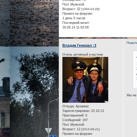
Пол:
Мужской
Возраст:
32
[1994-03-08]
Провел на форуме:
1 день 5 часов
Последний визит:
26.05.14 11:02:58
Подел
Владик Генерал :3
Очень активный участник
Мы не 
Откуда:
Арзамас
Зарегистрирован
: 22.10.13
Приглашений:
0
Сообщений:
197
Пол:
Мужской
Возраст:
12
[2013-09-21]
Провел на форуме: