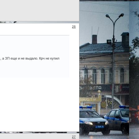
26
, а ЗП еще и не выдало. Крч не купил
27