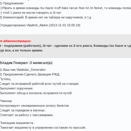
2) Предложение:
-)Убрать в армии команды /su /tazer /cuff /take /arcar /tow /st /zl /ticket, т.к команды пол
-) чтоб 1 ранги не могли говорить в /d чат
3) Комментарий: В армии нет ни тайзера ни наручников, и т.д
Отредактировано Vladimir_Alekin (2013-11-01 15:05:19)
т администрации:
st - подправим (работало), /d чат - сделаем со 2-ого ранга. Команды /su /tazer и 
ур все, а не только армии.
Владик Генерал :3 написал(а):
1) Ваш ник:Vladislav_Generalov
2) Предложение:Сделать фракцию РЖД.
Путеец.
Следит за исправной работой всех путей на станции.
Выполняет поручения.
Выполняет обход и контроль исправности путей.
Ревизор.
Контролирует своевременную оплату билетов.
Следит за порядком в вагонах.
Отвечает за работу с пассажирами.
Помощник машиниста.
Помогает машинисту в управлении составом по просьбе.