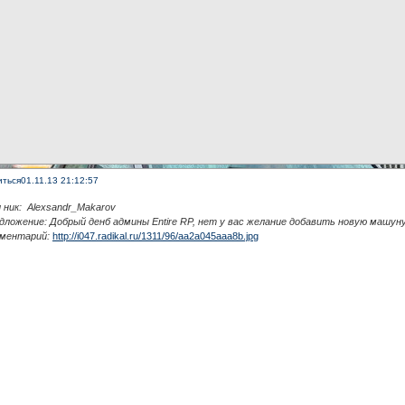
иться
01.11.13 21:12:57
 ник: Alexsandr_Makarov
едложение: Добрый денб админы Entire RP, нет у вас желание добавить новую машун
мментарий:
http://i047.radikal.ru/1311/96/aa2a045aaa8b.jpg