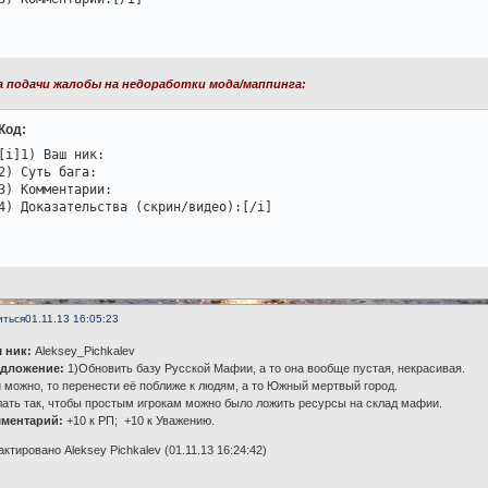
 подачи жалобы на недоработки мода/маппинга:
Код:
[i]1) Ваш ник:

2) Суть бага:

3) Комментарии:

4) Доказательства (скрин/видео):[/i]
иться
01.11.13 16:05:23
ш ник:
Aleksey_Pichkalev
едложение:
1)Обновить базу Русской Мафии, а то она вообще пустая, некрасивая.
 можно, то перенести её поближе к людям, а то Южный мертвый город.
ать так, чтобы простым игрокам можно было ложить ресурсы на склад мафии.
мментарий:
+10 к РП;
+10 к Уважению.
ктировано Aleksey Pichkalev (01.11.13 16:24:42)