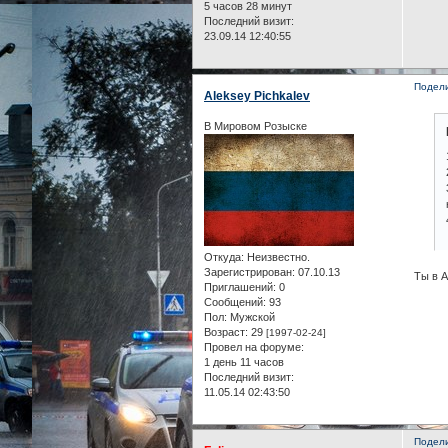
5 часов 28 минут
Последний визит:
23.09.14 12:40:55
Подел
Aleksey Pichkalev
В Мировом Розыске
Откуда:
Неизвестно.
Зарегистрирован
: 07.10.13
Ты в А
Приглашений:
0
Сообщений:
93
Пол:
Мужской
Возраст:
29
[1997-02-24]
Провел на форуме:
1 день 11 часов
Последний визит:
11.05.14 02:43:50
Подел