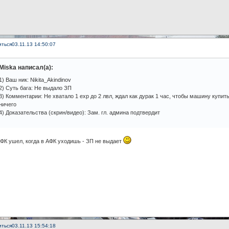
иться
03.11.13 14:50:07
Miska написал(а):
1) Ваш ник: Nikita_Akindinov
2) Суть бага: Не выдало ЗП
3) Комментарии: Не хватало 1 exp до 2 лвл, ждал как дурак 1 час, чтобы машину купить
ничего
4) Доказательства (скрин/видео): Зам. гл. админа подтвердит
ФК ушел, когда в АФК уходишь - ЗП не выдает
иться
03.11.13 15:54:18