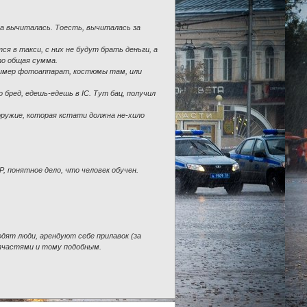
 а вычиталась. Тоесть, вычиталась за
я в такси, с них не будут брать деньги, а
то общая сумма.
ример фотоаппарат, костюмы там, или
о бред, едешь-едешь в IC. Тут бац, получил
 оружие, которая кстати должна не-хило
P, понятное дело, что человек обучен.
дят люди, арендуют себе прилавок (за
апчастями и тому подобным.