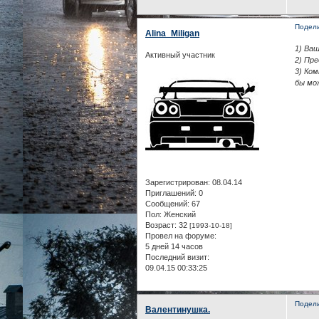
Подел
Alina_Miligan
1) Ваш
Активный участник
2) Пре
3) Ком
бы мо
Зарегистрирован
: 08.04.14
Приглашений:
0
Сообщений:
67
Пол:
Женский
Возраст:
32
[1993-10-18]
Провел на форуме:
5 дней 14 часов
Последний визит:
09.04.15 00:33:25
Подел
Валентинушка.