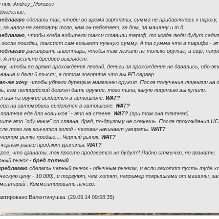
 ник: Andrey_Morozov
едложение:
редлагаю
сделать так, чтобы во время зарплаты, сумма не прибавлялась к игроку,
, за налог на зарплату того, кем он работает, за дом, за машину и т.д.
редлагаю
, чтобы когда водители такси ставили тариф, то когда люди будут садитс
, после поездки, таксист сам возьмет нужную сумму. А та сумма что в тарифе - э
редлагаю
расширить инвентарь, чтобы там лежали не только оружие, а еще, нап
. А то реально бредово выглядет.
очу
, чтобы во время прохождения легенд, деньги за прохождение не давались, ибо эт
ование и дали 6 тысяч, а потом говорите что вы РП сервер.
ак-же хочу
, чтобы убрали дурацкие магазины оружия. После получения лицензии на
ь, вам полицейский должен дать оружие, того типа, какую лицензию вы купили.
цензия на оружие выдается в автошколе.
WAT?
мера на автомобиль выдаются в автошколе.
WAT?
сплатная еда для новичков" - это на спавне.
WAT?
(при том она платная).
рите это "обучение" со спавна, бред, по-другому не скажешь. После прохождения UC
сле того как кончится голод - человек начинает умирать.
WAT?
 черном рынке продаю.... Черный рынок.
WAT?
а черном рынке продают гранаты.
WAT?
урсе, что гранаты, так просто продаватся не будут? Ладно отмычки, но гранаты.
рный рынок -
бред полный
.
предлагаю
сделать черный рынок - обычным рынком, и если захотят пусть туда хо
ческую цену - 10.000), и торгуют, чем хотят, например покрышками от машины, з
мментарий : Комментировать нечего.
ктировано Валентинушка. (29.09.14 09:58:35)