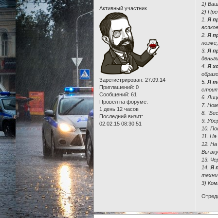
1) Ваш
Активный участник
2) Пр
1.
Я п
всякое
2.
Я п
позже
3.
Я п
деньги
4.
Я х
образ
Зарегистрирован
: 27.09.14
5.
Я т
Приглашений:
0
стоит
Сообщений:
61
6. Ли
Провел на форуме:
7. Но
1 день 12 часов
8. "Бе
Последний визит:
9. Убе
02.02.15 08:30:51
10. По
11. На
12. Н
Вы вк
13. Че
14.
Я 
техни
3) Ко
Отреда