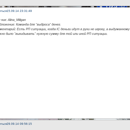
иться
15.09.14 23:31:49
 ник: Alina_Miligan
дложение: Команда для "выброса" денег.
ментарий: Есть РП ситуации, когда IC деньги идут в руки не игроку, а выдуманном
жно было "выкидывать" нужную сумму для той или иной РП ситуации.
иться
29.09.14 09:56:15