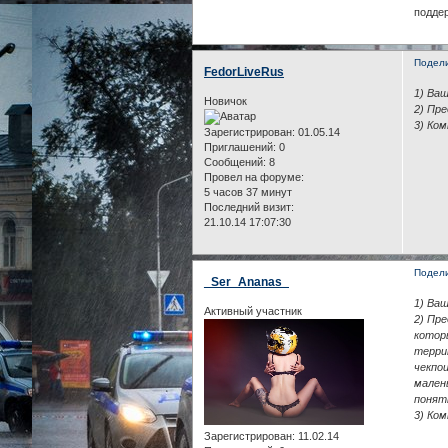
подде
Подел
FedorLiveRus
1) Ваш
Новичок
2) Пр
3) Ко
Зарегистрирован
: 01.05.14
Приглашений:
0
Сообщений:
8
Провел на форуме:
5 часов 37 минут
Последний визит:
21.10.14 17:07:30
Подел
_Ser_Ananas_
1) Ваш
Активный участник
2) Пр
котор
терри
чекпо
мален
понят
3) Ко
Зарегистрирован
: 11.02.14