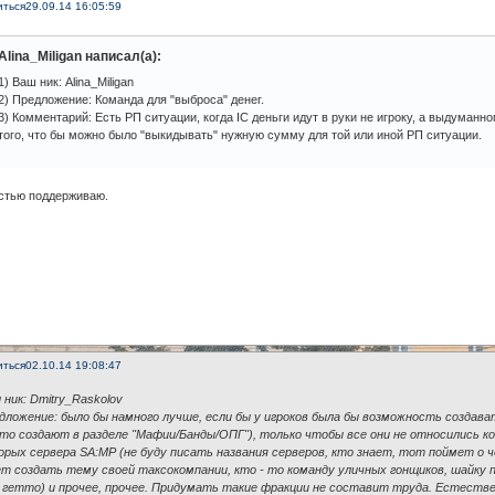
иться
29.09.14 16:05:59
Alina_Miligan написал(а):
1) Ваш ник: Alina_Miligan
2) Предложение: Команда для "выброса" денег.
3) Комментарий: Есть РП ситуации, когда IC деньги идут в руки не игроку, а выдуман
того, что бы можно было "выкидывать" нужную сумму для той или иной РП ситуации.
стью поддерживаю.
иться
02.10.14 19:08:47
 ник: Dmitry_Raskolov
едложение: было бы намного лучше, если бы у игроков была бы возможность создав
что создают в разделе "Мафии/Банды/ОПГ"), только чтобы все они не относились ко
орых сервера SA:MP (не буду писать названия серверов, кто знает, тот поймет о че
ет создать тему своей таксокомпании, кто - то команду уличных гонщиков, шайку п
в гетто) и прочее, прочее. Придумать такие фракции не составит труда. Естеств