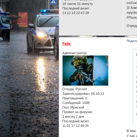
сейча
16 часов 51 минуту
3) Ко
Последний визит:
трудн
14.12.14 22:47:28
РПшни
Отреда
Подел
Felix
Администратор
Откуда:
Россия
Зарегистрирован
: 06.10.13
Приглашений:
0
Сообщений:
1698
Пол:
Мужской
Провел на форуме:
1 месяц 2 дня
Последний визит:
11.02.17 12:48:26
В чём 
У нас 