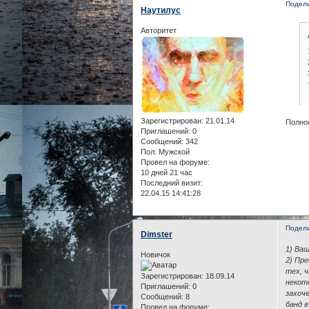
Подел
Наутилус
Авторитет
Зарегистрирован
: 21.01.14
Полно
Приглашений:
0
Сообщений:
342
Пол:
Мужской
Провел на форуме:
10 дней 21 час
Последний визит:
22.04.15 14:41:28
Подел
Dimster
1) Ваш
Новичок
2) Пр
тех, 
Зарегистрирован
: 18.09.14
некот
Приглашений:
0
захоч
Сообщений:
8
банд 
Провел на форуме: