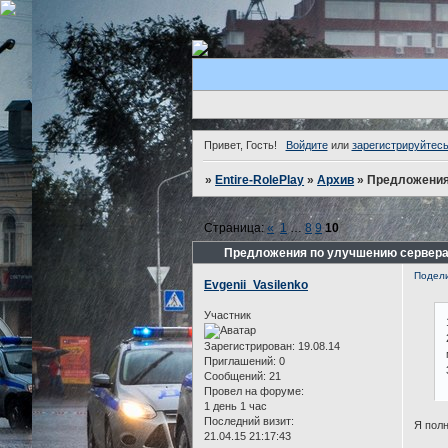
Привет, Гость!
Войдите
или
зарегистрируйтес
»
Entire-RolePlay
»
Архив
»
Предложения
Страница:
«
1
…
8
9
10
Предложения по улучшению сервера
Подел
Evgenii_Vasilenko
Участник
Зарегистрирован
: 19.08.14
Приглашений:
0
Сообщений:
21
Провел на форуме:
1 день 1 час
Последний визит:
Я полн
21.04.15 21:17:43