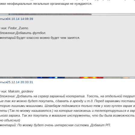
ржке неофициальные легальные организации не нуждаются.
иться
04.10.14 14:08:39
 ник: Fedor_Zueno.
едложение:Добавить футбол.
мментарий:
Будет классно можно будет чем занятся.
иться
25.12.14 20:33:31
 ник: Maksim_gordeev
едложение: Добавить на сервер гаражный кооператив. Тоесть, на отдельной терр
ые так же можно будет покупать, сдавать в аренду и т.д. Перед гаражами постав
торию лишними машинами. Шлакбаум поднимался только тем у кого куплен гараж 
инты (Так по моему называются.) на которые наезжаешь и телепортируешься в га
ького гаража. Так же покупать в магазине инструменты, что бы была возможность 
но объяснил)
мментарий: По моему будет очень интересная система. Добавит РП.