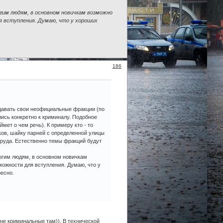
гим людям, в основном новичкам возможно
ля вступления. Думаю, что у хороших
186
здавать свои неофициальные фракции (по
лись конкретно к криминалу. Подобное
ймет о чем речь). К примеру кто - то
ков, шайку парней с определенной улицы
 труда. Естественно темы фракций будут
ногим людям, в основном новичкам
зможности для вступления. Думаю, что у
есно.
(не криминальные там)). В технической