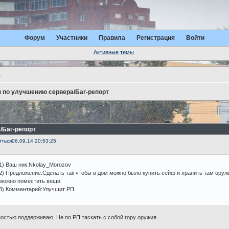
Форум
Участники
Правила
Регистрация
Войти
Активные темы
ь
.
 по улучшению сервера/Баг-репорт
/Баг-репорт
иться
06.09.14 20:53:25
1) Ваш ник:Nkolay_Morozov
2) Предложение:Сделать так чтобы в дом можно было купить сейф и хранить там оружи
можно поместить вещи.
3) Комментарий:Улучшит РП
остью поддерживаю. Не по РП таскать с собой гору оружия.