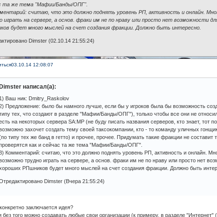
с та же тема "Мафии/Банды/ОПГ".
мментарий: считаю, что это должно поднять уровень РП, активность и онлайн. Мно
о играть на сервере, а основ. фраки им не по нраву или просто нет возможности д
ков будет много мыслей на счет создания фракции. Должно быть интересно.
ктировано Dimster (02.10.14 21:55:24)
иться
03.10.14 12:08:07
Dimster написал(а):
1) Ваш ник: Dmitry_Raskolov
2) Предложение: было бы намного лучше, если бы у игроков была бы возможность со
типу тех, что создают в разделе "Мафии/Банды/ОПГ"), только чтобы все они не относи
есть на некоторых сервера SA:MP (не буду писать названия серверов, кто знает, тот по
возможно захочет создать тему своей таксокомпании, кто - то команду уличных гонщи
(по типу тех же банд в гетто) и прочее, прочее. Придумать такие фракции не составит
проверятся как и сейчас та же тема "Мафии/Банды/ОПГ".
3) Комментарий: считаю, что это должно поднять уровень РП, активность и онлайн. М
возможно трудно играть на сервере, а основ. фраки им не по нраву или просто нет во
хороших РПшников будет много мыслей на счет создания фракции. Должно быть интер
Отредактировано Dimster (Вчера 21:55:24)
конкретно заключается идея?
и без того можно создавать любые свои организации (к примеру, в разделе "Интернет" 