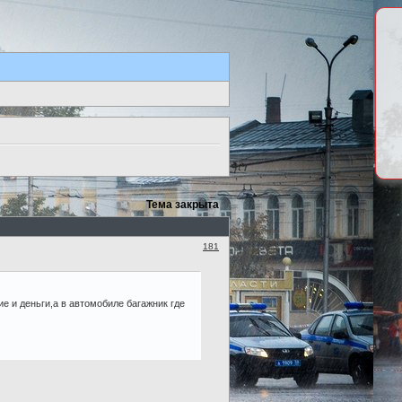
Тема закрыта
181
е и деньги,а в автомобиле багажник где