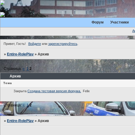
Форум
Участники
А
Привет, Гость!
Войдите
или
зарегистрируйтесь
.
»
Entire-RolePlay
»
Архив
Страница:
«
1
2
Архив
Тема
Закрыта
Создана тестовая версия форума.
Felix
Страница:
«
1
2
»
Entire-RolePlay
»
Архив